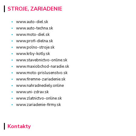
STROJE, ZARIADENIE
www.auto-diel.sk
www.auto-techna.sk
www.moto-diel.sk
www.profi-dielna.sk
www.polno-stroje.sk
www.krby-kotly.sk
www.stavebnictvo-online.sk
www.maxiobchod-naradie.sk
www.moto-prislusenstvo.sk
www.firemne-zariadenie.sk
www.nahradnediely.online
www.uni-zdrav.sk
www.zlatnictvo-online.sk
www.zariadenie-firmy.sk
Kontakty