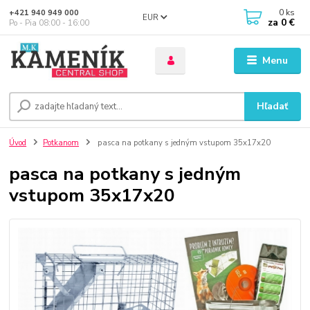
0
ks
+421 940 949 000
EUR
za
0 €
Po - Pia 08:00 - 16:00
Menu
Hľadať
Úvod
Potkanom
pasca na potkany s jedným vstupom 35x17x20
pasca na potkany s jedným
vstupom 35x17x20