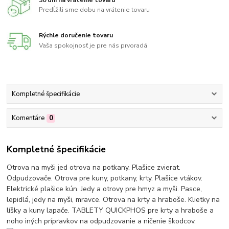
Predĺžili sme dobu na vrátenie tovaru
Rýchle doručenie tovaru
Vaša spokojnosť je pre nás prvoradá
Kompletné špecifikácie
Komentáre
0
Kompletné špecifikácie
Otrova na myši jed otrova na potkany. Plašice zvierat.
Odpudzovače. Otrova pre kuny, potkany, krty. Plašice vtákov.
Elektrické plašice kún. Jedy a otrovy pre hmyz a myši. Pasce,
lepidlá, jedy na myši, mravce. Otrova na krty a hraboše. Klietky na
líšky a kuny lapače. TABLETY QUICKPHOS pre krty a hraboše a
noho iných prípravkov na odpudzovanie a ničenie škodcov.