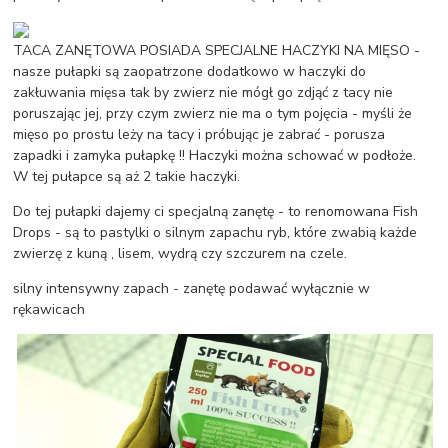
TACA ZANĘTOWA POSIADA SPECJALNE HACZYKI NA MIĘSO -
nasze pułapki są zaopatrzone dodatkowo w haczyki do
zakłuwania mięsa tak by zwierz nie mógł go zdjąć z tacy nie
poruszając jej, przy czym zwierz nie ma o tym pojęcia - myśli że
mięso po prostu leży na tacy i próbując je zabrać - porusza
zapadki i zamyka pułapkę !! Haczyki można schować w podłoże.
W tej pułapce są aż 2 takie haczyki.
Do tej pułapki dajemy ci specjalną zanętę - to renomowana Fish
Drops - są to pastylki o silnym zapachu ryb, które zwabią każde
zwierzę z kuną , lisem, wydrą czy szczurem na czele.
silny intensywny zapach - zanętę podawać wyłącznie w
rękawicach