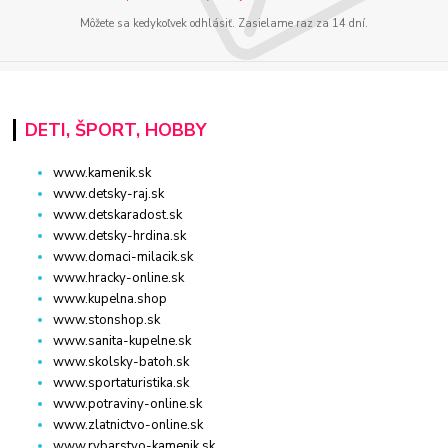
Môžete sa kedykoľvek odhlásiť. Zasielame raz za 14 dní.
DETI, ŠPORT, HOBBY
www.kamenik.sk
www.detsky-raj.sk
www.detskaradost.sk
www.detsky-hrdina.sk
www.domaci-milacik.sk
www.hracky-online.sk
www.kupelna.shop
www.stonshop.sk
www.sanita-kupelne.sk
www.skolsky-batoh.sk
www.sportaturistika.sk
www.potraviny-online.sk
www.zlatnictvo-online.sk
www.rybarstvo-kamenik.sk