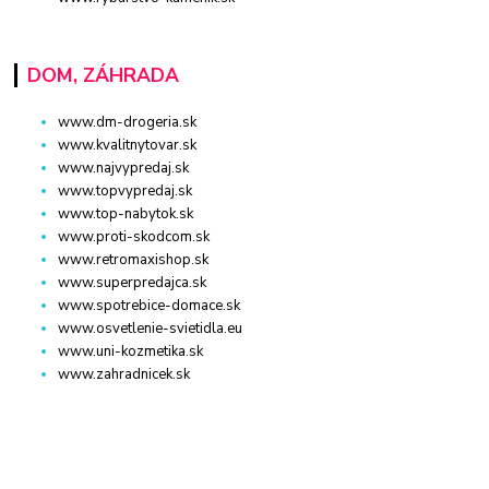
DOM, ZÁHRADA
www.dm-drogeria.sk
www.kvalitnytovar.sk
www.najvypredaj.sk
www.topvypredaj.sk
www.top-nabytok.sk
www.proti-skodcom.sk
www.retromaxishop.sk
www.superpredajca.sk
www.spotrebice-domace.sk
www.osvetlenie-svietidla.eu
www.uni-kozmetika.sk
www.zahradnicek.sk