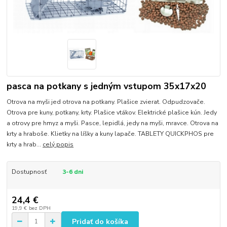
pasca na potkany s jedným vstupom 35x17x20
Otrova na myši jed otrova na potkany. Plašice zvierat. Odpudzovače.
Otrova pre kuny, potkany, krty. Plašice vtákov. Elektrické plašice kún. Jedy
a otrovy pre hmyz a myši. Pasce, lepidlá, jedy na myši, mravce. Otrova na
krty a hraboše. Klietky na líšky a kuny lapače. TABLETY QUICKPHOS pre
krty a hrab...
celý popis
Dostupnosť
3-6 dni
24,4 €
19,9 €
bez DPH
Pridať do košíka