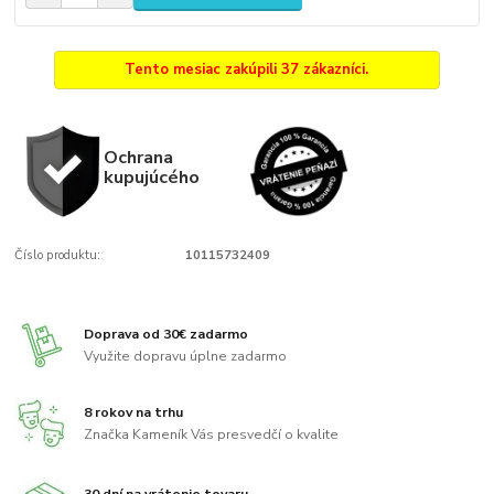
Tento mesiac zakúpili 37 zákazníci.
Ochrana
kupujúcého
Číslo produktu:
10115732409
Doprava od 30€ zadarmo
Využite dopravu úplne zadarmo
8 rokov na trhu
Značka Kameník Vás presvedčí o kvalite
30 dní na vrátenie tovaru