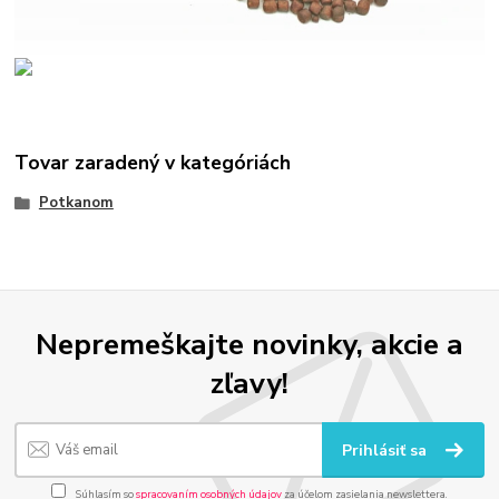
Tovar zaradený v kategóriách
Potkanom
Nepremeškajte novinky, akcie a
zľavy!
Prihlásiť sa
Súhlasím so
spracovaním osobných údajov
za účelom zasielania newslettera.