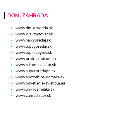
DOM, ZÁHRADA
www.dm-drogeria.sk
www.kvalitnytovar.sk
www.najvypredaj.sk
www.topvypredaj.sk
www.top-nabytok.sk
www.proti-skodcom.sk
www.retromaxishop.sk
www.superpredajca.sk
www.spotrebice-domace.sk
www.osvetlenie-svietidla.eu
www.uni-kozmetika.sk
www.zahradnicek.sk