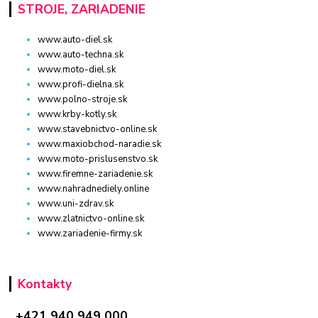
STROJE, ZARIADENIE
www.auto-diel.sk
www.auto-techna.sk
www.moto-diel.sk
www.profi-dielna.sk
www.polno-stroje.sk
www.krby-kotly.sk
www.stavebnictvo-online.sk
www.maxiobchod-naradie.sk
www.moto-prislusenstvo.sk
www.firemne-zariadenie.sk
www.nahradnediely.online
www.uni-zdrav.sk
www.zlatnictvo-online.sk
www.zariadenie-firmy.sk
Kontakty
+421 940 949 000