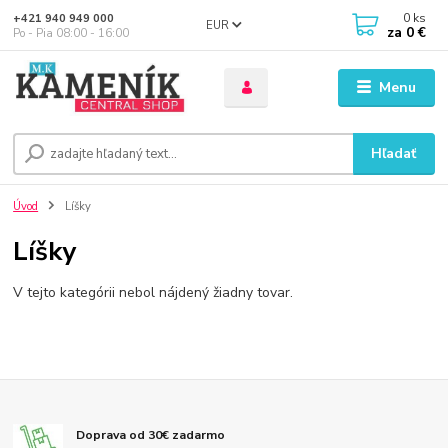
0
ks
+421 940 949 000
EUR
za
0 €
Po - Pia 08:00 - 16:00
Menu
Hľadať
Úvod
Líšky
Líšky
V tejto kategórii nebol nájdený žiadny tovar.
Doprava od 30€ zadarmo