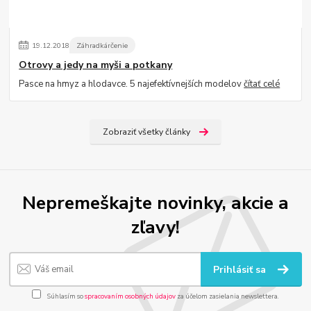
19
.
12
.
2018
Záhradkárčenie
Otrovy a jedy na myši a potkany
Pasce na hmyz a hlodavce. 5 najefektívnejších modelov
čítať celé
Zobraziť všetky články
Nepremeškajte novinky, akcie a
zľavy!
Prihlásiť sa
Súhlasím so
spracovaním osobných údajov
za účelom zasielania newslettera.