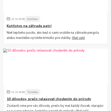
22
.
12
.
2018
Kutilstvo
Kutilstvo na záhradu patrí
Niet lepšieho pocitu, ako keď si sami urobíte na záhrade pergolu
alebo manželke vyrobíte kŕmidlo pre vtáčiky.
čítať celé
21
.
12
.
2018
Turistika
10 dôvodov, prečo relaxovať chodením do prírody
Zostavili sme pre vás dôvody, prečo by mal každý človek, starajúci
sa o svoje zdravie, častejšie vyraziť do prírody.
čítať celé