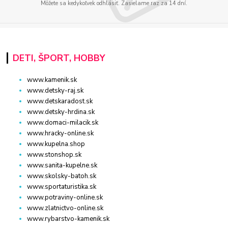
Môžete sa kedykoľvek odhlásiť. Zasielame raz za 14 dní.
DETI, ŠPORT, HOBBY
www.kamenik.sk
www.detsky-raj.sk
www.detskaradost.sk
www.detsky-hrdina.sk
www.domaci-milacik.sk
www.hracky-online.sk
www.kupelna.shop
www.stonshop.sk
www.sanita-kupelne.sk
www.skolsky-batoh.sk
www.sportaturistika.sk
www.potraviny-online.sk
www.zlatnictvo-online.sk
www.rybarstvo-kamenik.sk