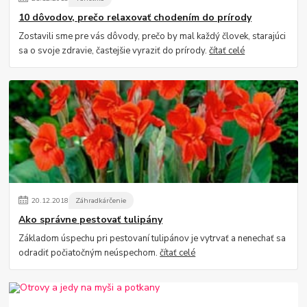
10 dôvodov, prečo relaxovať chodením do prírody
Zostavili sme pre vás dôvody, prečo by mal každý človek, starajúci
sa o svoje zdravie, častejšie vyraziť do prírody.
čítať celé
20
.
12
.
2018
Záhradkárčenie
Ako správne pestovať tulipány
Základom úspechu pri pestovaní tulipánov je vytrvať a nenechať sa
odradiť počiatočným neúspechom.
čítať celé