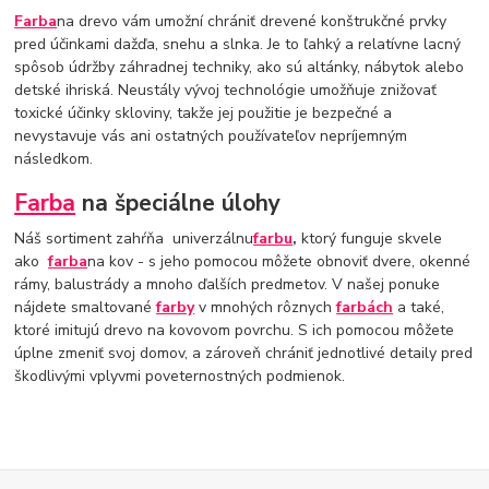
Farba
na drevo vám umožní chrániť drevené konštrukčné prvky
pred účinkami dažďa, snehu a slnka. Je to ľahký a relatívne lacný
spôsob údržby záhradnej techniky, ako sú altánky, nábytok alebo
detské ihriská. Neustály vývoj technológie umožňuje znižovať
toxické účinky skloviny, takže jej použitie je bezpečné a
nevystavuje vás ani ostatných používateľov nepríjemným
následkom.
Farba
na špeciálne úlohy
Náš sortiment zahŕňa
univerzálnu
farbu
,
ktorý funguje skvele
ako
farba
na kov - s jeho pomocou môžete obnoviť dvere, okenné
rámy, balustrády a mnoho ďalších predmetov. V našej ponuke
nájdete smaltované
farby
v mnohých rôznych
farbách
a také,
ktoré imitujú drevo na kovovom povrchu. S ich pomocou môžete
úplne zmeniť svoj domov, a zároveň chrániť jednotlivé detaily pred
škodlivými vplyvmi poveternostných podmienok.