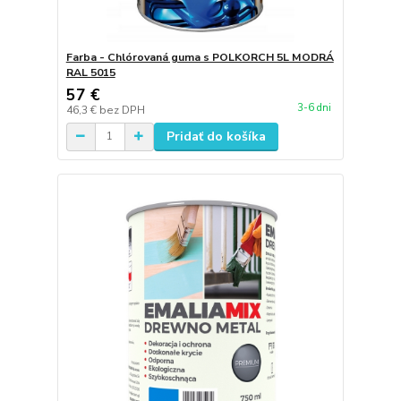
Farba - Chlórovaná guma s POLKORCH 5L MODRÁ
RAL 5015
57 €
3-6 dni
46,3 €
bez DPH
Pridať do košíka