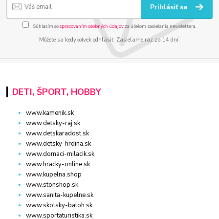
Prihlásiť sa
Súhlasím so
spracovaním osobných údajov
za účelom zasielania newslettera.
Môžete sa kedykoľvek odhlásiť. Zasielame raz za 14 dní.
DETI, ŠPORT, HOBBY
www.kamenik.sk
www.detsky-raj.sk
www.detskaradost.sk
www.detsky-hrdina.sk
www.domaci-milacik.sk
www.hracky-online.sk
www.kupelna.shop
www.stonshop.sk
www.sanita-kupelne.sk
www.skolsky-batoh.sk
www.sportaturistika.sk