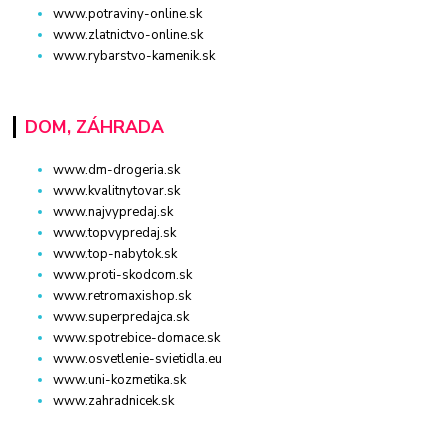
www.potraviny-online.sk
www.zlatnictvo-online.sk
www.rybarstvo-kamenik.sk
DOM, ZÁHRADA
www.dm-drogeria.sk
www.kvalitnytovar.sk
www.najvypredaj.sk
www.topvypredaj.sk
www.top-nabytok.sk
www.proti-skodcom.sk
www.retromaxishop.sk
www.superpredajca.sk
www.spotrebice-domace.sk
www.osvetlenie-svietidla.eu
www.uni-kozmetika.sk
www.zahradnicek.sk