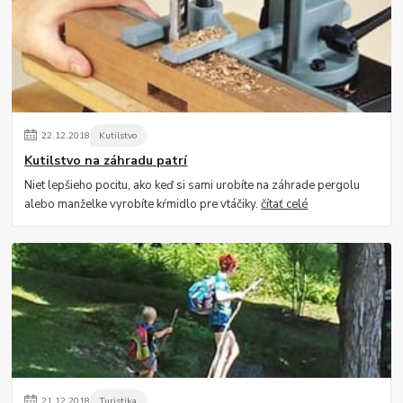
22
.
12
.
2018
Kutilstvo
Kutilstvo na záhradu patrí
Niet lepšieho pocitu, ako keď si sami urobíte na záhrade pergolu
alebo manželke vyrobíte kŕmidlo pre vtáčiky.
čítať celé
21
.
12
.
2018
Turistika