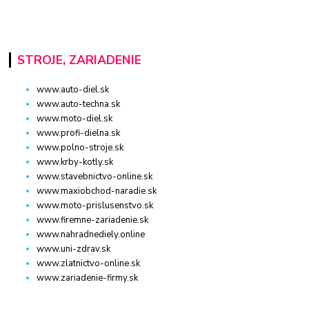
STROJE, ZARIADENIE
www.auto-diel.sk
www.auto-techna.sk
www.moto-diel.sk
www.profi-dielna.sk
www.polno-stroje.sk
www.krby-kotly.sk
www.stavebnictvo-online.sk
www.maxiobchod-naradie.sk
www.moto-prislusenstvo.sk
www.firemne-zariadenie.sk
www.nahradnediely.online
www.uni-zdrav.sk
www.zlatnictvo-online.sk
www.zariadenie-firmy.sk