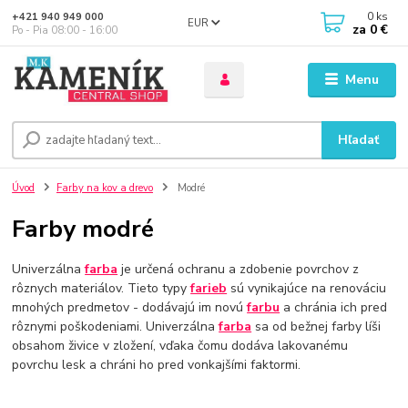
0
ks
+421 940 949 000
EUR
za
0 €
Po - Pia 08:00 - 16:00
Menu
Hľadať
Úvod
Farby na kov a drevo
Modré
Farby modré
Univerzálna
farba
je určená ochranu a zdobenie povrchov z
rôznych materiálov. Tieto typy
farieb
sú vynikajúce na renováciu
mnohých predmetov - dodávajú im novú
farbu
a chránia ich pred
rôznymi poškodeniami. Univerzálna
farba
sa od bežnej farby líši
obsahom živice v zložení, vďaka čomu dodáva lakovanému
povrchu lesk a chráni ho pred vonkajšími faktormi.