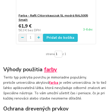
Farba - Rafil Chlorokauczuk 5L modrá RAL5005
Smalt
61,9 €
3-6 dni
50,3 €
bez DPH
Pridať do košíka
strana
z 1
Výhody použitia
farby
Tento typ pokrytia povrchu je mimoriadne populárny,
pretože univerzálna akrylová
farba
je veľmi univerzálna. Je to tiež
ľahko aplikovateľná látka, ktorá nevyžaduje odborné znalosti ani
špeciálne nástroje. To vám umožní ušetriť čas i peniaze, čo je pri
každej renovácii alebo stavbe nesmierne dôležité.
Ochrana drevených prvkov