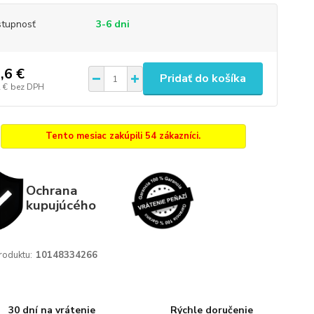
tupnosť
3-6 dni
,6 €
Pridať do košíka
 €
bez DPH
Tento mesiac zakúpili 54 zákazníci.
Ochrana
kupujúcého
roduktu:
10148334266
30 dní na vrátenie
Rýchle doručenie