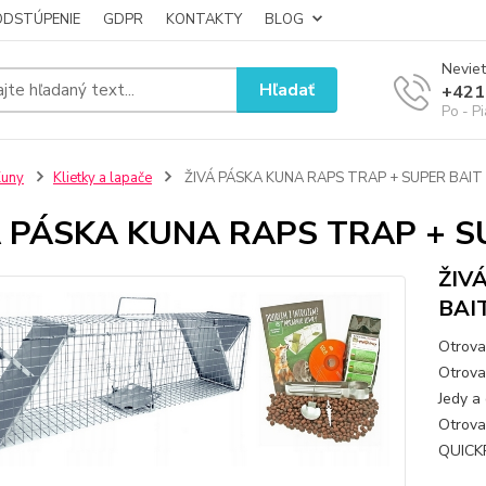
ODSTÚPENIE
GDPR
KONTAKTY
BLOG
Neviet
Hľadať
+421
Po - P
Kuny
Klietky a lapače
ŽIVÁ PÁSKA KUNA RAPS TRAP + SUPER BAIT
Á PÁSKA KUNA RAPS TRAP + S
ŽIV
BAI
Otrova
Otrova 
Jedy a 
Otrova
QUICKP