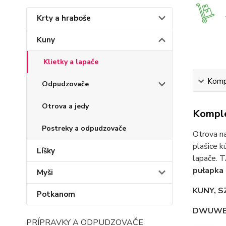
Krty a hraboše
Kuny
Klietky a lapače
Kompl
Odpudzovače
Otrova a jedy
Komple
Postreky a odpudzovače
Otrova na
plašice k
Líšky
lapače. 
pułapka
Myši
KUNY, SZ
Potkanom
DWUWE
PRÍPRAVKY A ODPUDZOVAČE