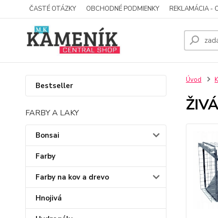
ČASTÉ OTÁZKY
OBCHODNÉ PODMIENKY
REKLAMÁCIA - 
Úvod
Bestseller
ŽIV
FARBY A LAKY
Bonsai
Farby
Farby na kov a drevo
Hnojivá