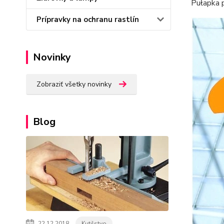
Pułapka 
Prípravky na ochranu rastlín
Novinky
Zobraziť všetky novinky
Blog
22.12.2018
Kutilstvo