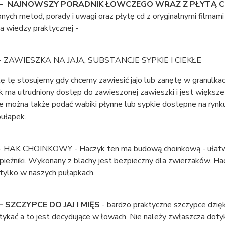
 - NAJNOWSZY PORADNIK ŁOWCZEGO WRAZ Z PŁYTĄ 
ych metod, porady i uwagi oraz płytę cd z oryginalnymi filmam
ca wiedzy praktycznej -
- ZAWIESZKA NA JAJA, SUBSTANCJE SYPKIE I CIEKŁE
 tę stosujemy gdy chcemy zawiesić jajo lub zanętę w granulkach
ik ma utrudniony dostęp do zawieszonej zawieszki i jest więks
e można także podać wabiki płynne lub sypkie dostępne na rynk
pułapek.
 HAK CHOINKOWY - Haczyk ten ma budową choinkową - ułatwia to
apieżniki. Wykonany z blachy jest bezpieczny dla zwierzaków. 
 tylko w naszych pułapkach.
- SZCZYPCE DO JAJ I MIĘS
- bardzo praktyczne szczypce dzięki
otykać a to jest decydujące w łowach. Nie należy zwłaszcza dotyk