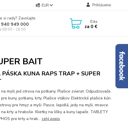
Prihlásenie
EUR
e si rady? Zavolajte.
0
ks
 940 949 000
za
0 €
ia 08:00 - 16:00
UPER BAIT
Á PÁSKA KUNA RAPS TRAP + SUPER
T
 na myši jed otrova na potkany. Plašice zvierat. Odpudzovače.
pre kuny, potkany, krty. Plašice vtákov. Elektrické plašice kún.
otrovy pre hmyz a myši. Pasce, lepidlá, jedy na myši, mravce.
 na krty a hraboše. Klietky na líšky a kuny lapače. TABLETY
HOS pre krty a hrab...
celý popis