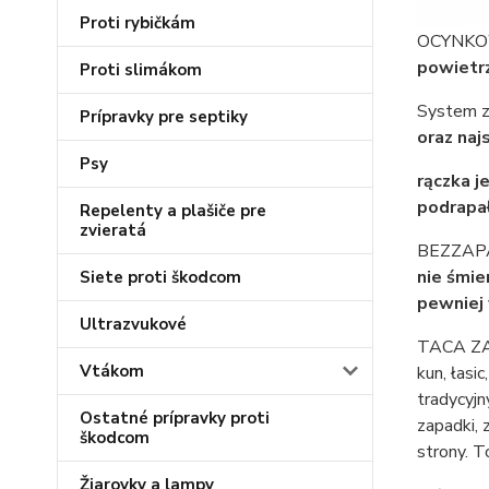
Proti rybičkám
OCYNKOW
powietrz
Proti slimákom
System z
Prípravky pre septiky
oraz naj
Psy
rączka j
podrapało
Repelenty a plašiče pre
zvieratá
BEZZA
nie śmie
Siete proti škodcom
pewniej
Ultrazvukové
TACA ZAN
Vtákom
kun, łasi
tradycyjn
Ostatné prípravky proti
zapadki, 
škodcom
strony. T
Žiarovky a lampy