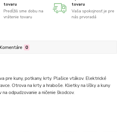
tovaru
tovaru
Predĺžili sme dobu na
Vaša spokojnosť je pre
vrátenie tovaru
nás prvoradá
Komentáre
0
 pre kuny, potkany, krty. Plašice vtákov. Elektrické
ravce. Otrova na krty a hraboše. Klietky na líšky a kuny
na odpudzovanie a ničenie škodcov.