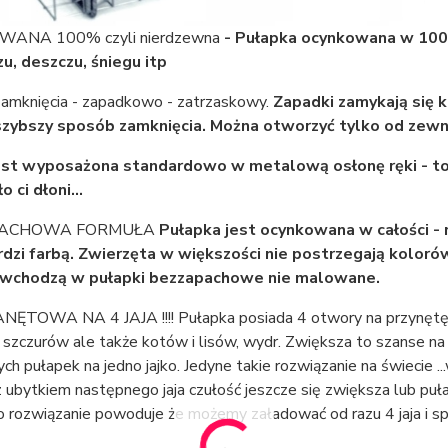
ANA 100% czyli nierdzewna
- Pułapka ocynkowana w 100%
u, deszczu, śniegu itp
amknięcia - zapadkowo - zatrzaskowy.
Zapadki zamykają się kl
szybszy sposób zamknięcia. Można otworzyć tylko od zewną
est wyposażona standardowo w metalową osłonę ręki - to
 ci dłoni...
PACHOWA FORMUŁA
Pułapka jest ocynkowana w całości - 
rdzi farbą. Zwierzęta w większości nie postrzegają kolor
 wchodzą w pułapki bezzapachowe nie malowane.
ĘTOWA NA 4 JAJA !!!! Pułapka posiada 4 otwory na przynętę w
c, szczurów ale także kotów i lisów, wydr. Zwiększa to szanse 
ych pułapek na jedno jajko. Jedyne takie rozwiązanie na świecie .
z ubytkiem następnego jaja czułość jeszcze się zwiększa lub puł
o rozwiązanie powoduje że możemy załadować od razu 4 jaja i spo