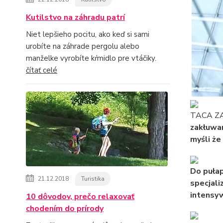
Kutilstvo na záhradu patrí
Niet lepšieho pocitu, ako keď si sami
urobíte na záhrade pergolu alebo
manželke vyrobíte kŕmidlo pre vtáčiky.
čítať celé
TACA Z
zakłuwan
myśli że
Do puła
21.12.2018
Turistika
specjali
intensyw
10 dôvodov, prečo relaxovať
chodením do prírody