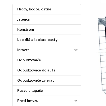
Hroty, bodce, ostne
Jeleňom
Komárom
Lepidlá a lepiace pasty
Mravce
Odpudzovače
Odpudzovače do auta
Odpudzovače zvierat
Pasce a lapače
Proti hmyzu