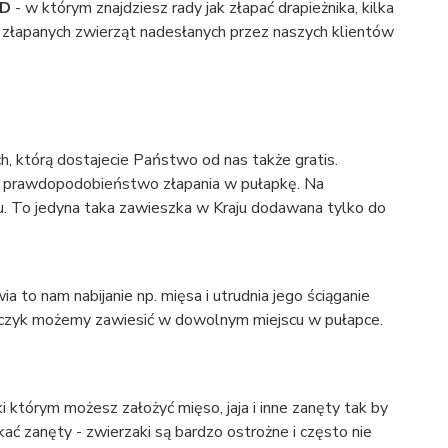
CD
- w którym znajdziesz rady jak złapać drapieżnika, kilka
i złapanych zwierząt nadesłanych przez naszych klientów
, którą dostajecie Państwo od nas także gratis.
ze prawdopodobieństwo złapania w pułapkę. Na
u. To jedyna taka zawieszka w Kraju dodawana tylko do
 nam nabijanie np. mięsa i utrudnia jego ściąganie
Haczyk możemy zawiesić w dowolnym miejscu w pułapce.
 którym możesz założyć mięso, jaja i inne zanęty tak by
ać zanęty - zwierzaki są bardzo ostrożne i często nie