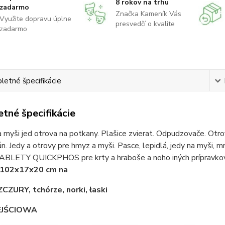
8 rokov na trhu
zadarmo
Značka Kameník Vás
Využite dopravu úplne
presvedčí o kvalite
zadarmo
etné špecifikácie
tné špecifikácie
 myši jed otrova na potkany. Plašice zvierat. Odpudzovače. Otrova
ún. Jedy a otrovy pre hmyz a myši. Pasce, lepidlá, jedy na myši, m
TABLETY QUICKPHOS pre krty a hraboše a noho iných prípravkov 
 102x17x20 cm na
CZURY, tchórze, norki, łaski
JŚCIOWA