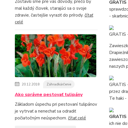
Zostavili sme pre vás dôvody, prečo by
GRATIS
mal každý človek, starajúci sa o svoje
sprawdzon
zdravie, častejšie vyraziť do prírody.
čítať
- skarbni
celé
GRATIS 
Zawieszkę
Drapieżn
zawieszc
naszych 
GRATIS -
20.12.2018
Záhradkárčenie
przez dr
Ako správne pestovať tulipány
Te haki -
Základom úspechu pri pestovaní tulipánov
je vytrvať a nenechať sa odradiť
GRATIS 
počiatočným neúspechom.
čítať celé
ich nie d