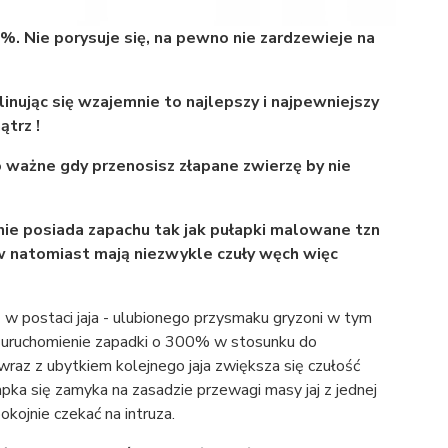
. Nie porysuje się,
na pewno nie zardzewieje na
inując się wzajemnie to najlepszy i najpewniejszy
trz !
 ważne gdy przenosisz złapane zwierzę by nie
nie posiada zapachu tak jak pułapki malowane tzn
ów natomiast mają niezwykle czuły węch więc
 postaci jaja - ulubionego przysmaku gryzoni w tym
na uruchomienie zapadki o 300% w stosunku do
..wraz z ubytkiem kolejnego jaja zwiększa się czułość
apka się zamyka na zasadzie przewagi masy jaj z jednej
kojnie czekać na intruza.