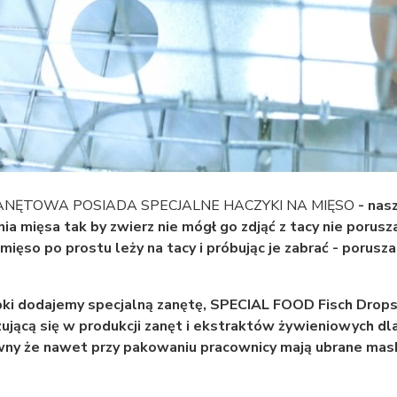
ANĘTOWA POSIADA SPECJALNE HACZYKI NA MIĘSO
- nas
ia mięsa tak by zwierz nie mógł go zdjąć z tacy nie poruszaj
 mięso po prostu leży na tacy i próbując je zabrać - porusza
pki dodajemy specjalną zanętę, SPECIAL FOOD Fisch Drop
zującą się w produkcji zanęt i ekstraktów żywieniowych dla 
ny że nawet przy pakowaniu pracownicy mają ubrane mask