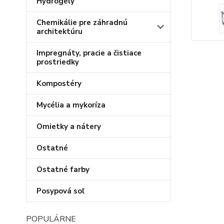
Hydrogély
Chemikálie pre záhradnú
architektúru
Impregnáty, pracie a čistiace
prostriedky
Kompostéry
Mycélia a mykoríza
Omietky a nátery
Ostatné
Ostatné farby
Posypová soľ
POPULÁRNE