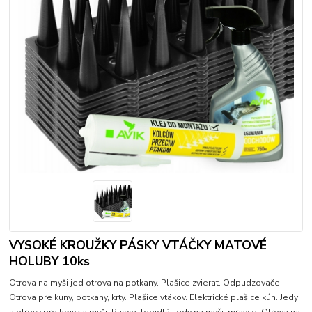
VYSOKÉ KROUŽKY PÁSKY VTÁČKY MATOVÉ
HOLUBY 10ks
Otrova na myši jed otrova na potkany. Plašice zvierat. Odpudzovače.
Otrova pre kuny, potkany, krty. Plašice vtákov. Elektrické plašice kún. Jedy