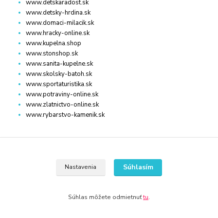
www.detskaradost.sk
www.detsky-hrdina.sk
www.domaci-milacik.sk
www.hracky-online.sk
www.kupelna.shop
www.stonshop.sk
www.sanita-kupelne.sk
www.skolsky-batoh.sk
www.sportaturistika.sk
www.potraviny-online.sk
www.zlatnictvo-online.sk
www.rybarstvo-kamenik.sk
DOM, ZÁHRADA
Súhlasím
Nastavenia
www.dm-drogeria.sk
www.kvalitnytovar.sk
www.najvypredaj.sk
Súhlas môžete odmietnuť
tu
.
www.topvypredaj.sk
www.top-nabytok.sk