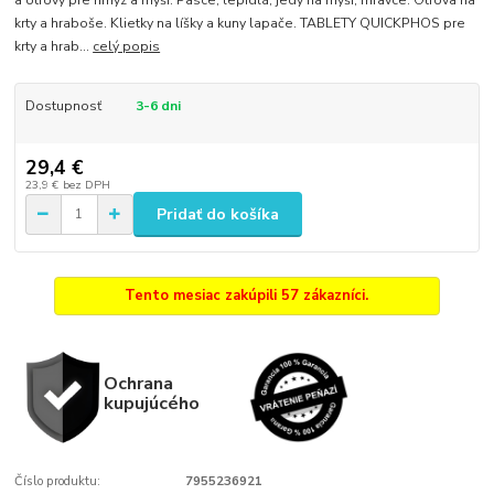
a otrovy pre hmyz a myši. Pasce, lepidlá, jedy na myši, mravce. Otrova na
krty a hraboše. Klietky na líšky a kuny lapače. TABLETY QUICKPHOS pre
krty a hrab...
celý popis
Dostupnosť
3-6 dni
29,4 €
23,9 €
bez DPH
Pridať do košíka
Tento mesiac zakúpili 57 zákazníci.
Ochrana
kupujúcého
Číslo produktu:
7955236921