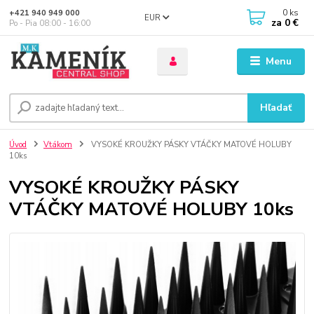
0
ks
+421 940 949 000
EUR
za
0 €
Po - Pia 08:00 - 16:00
Menu
Hľadať
Úvod
Vtákom
VYSOKÉ KROUŽKY PÁSKY VTÁČKY MATOVÉ HOLUBY
10ks
VYSOKÉ KROUŽKY PÁSKY
VTÁČKY MATOVÉ HOLUBY 10ks