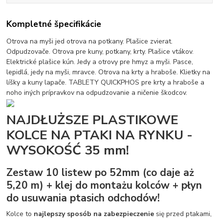
Kompletné špecifikácie
Otrova na myši jed otrova na potkany. Plašice zvierat.
Odpudzovače. Otrova pre kuny, potkany, krty. Plašice vtákov.
Elektrické plašice kún. Jedy a otrovy pre hmyz a myši. Pasce,
lepidlá, jedy na myši, mravce. Otrova na krty a hraboše. Klietky na
líšky a kuny lapače. TABLETY QUICKPHOS pre krty a hraboše a
noho iných prípravkov na odpudzovanie a ničenie škodcov.
NAJDŁUŻSZE PLASTIKOWE
KOLCE NA PTAKI NA RYNKU -
WYSOKOŚĆ 35 mm!
Zestaw 10 listew po 52mm (co daje aż
5,20 m) + klej do montażu kolców + płyn
do usuwania ptasich odchodów!
Kolce to
najlepszy sposób na zabezpieczenie
się przed ptakami,