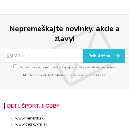
Nepremeškajte novinky, akcie a
zľavy!
Prihlásiť sa
Súhlasím so
spracovaním osobných údajov
za účelom zasielania newslettera.
Môžete sa kedykoľvek odhlásiť. Zasielame raz za 14 dní.
DETI, ŠPORT, HOBBY
www.kamenik.sk
www.detsky-raj.sk