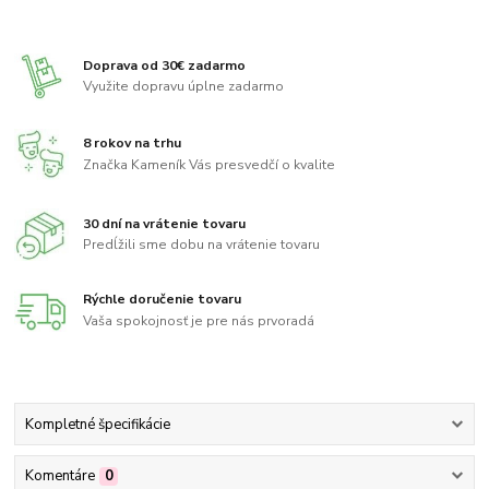
Doprava od 30€ zadarmo
Využite dopravu úplne zadarmo
8 rokov na trhu
Značka Kameník Vás presvedčí o kvalite
30 dní na vrátenie tovaru
Predĺžili sme dobu na vrátenie tovaru
Rýchle doručenie tovaru
Vaša spokojnosť je pre nás prvoradá
Kompletné špecifikácie
Komentáre
0