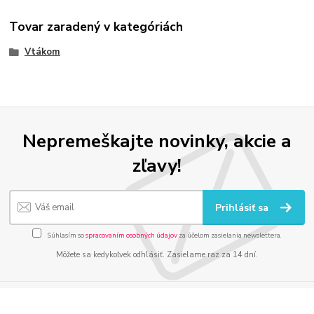
Tovar zaradený v kategóriách
Vtákom
Nepremeškajte novinky, akcie a
zľavy!
Prihlásiť sa
Súhlasím so
spracovaním osobných údajov
za účelom zasielania newslettera.
Môžete sa kedykoľvek odhlásiť. Zasielame raz za 14 dní.