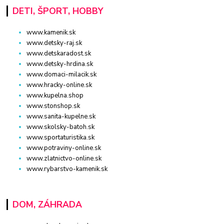
DETI, ŠPORT, HOBBY
www.kamenik.sk
www.detsky-raj.sk
www.detskaradost.sk
www.detsky-hrdina.sk
www.domaci-milacik.sk
www.hracky-online.sk
www.kupelna.shop
www.stonshop.sk
www.sanita-kupelne.sk
www.skolsky-batoh.sk
www.sportaturistika.sk
www.potraviny-online.sk
www.zlatnictvo-online.sk
www.rybarstvo-kamenik.sk
DOM, ZÁHRADA