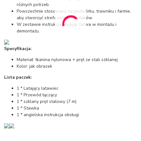
różnych potrzeb.
Powszechnie stosowany na podwórku, trawniku i farmie,
aby stworzyć strefę wolną od ptaków.
W zestawie instrukcja obsługi, łatwa w montażu i
demontażu.
Specyfikacja:
Materiał: tkanina nylonowa + pręt ze stali szklanej
Kolor: jak obrazek
Lista paczek:
1 * Latający latawiec
1 * Przewód łączący
1 * szklany pręt stalowy (7 m)
1 * Stawka
1 * angielska instrukcja obsługi