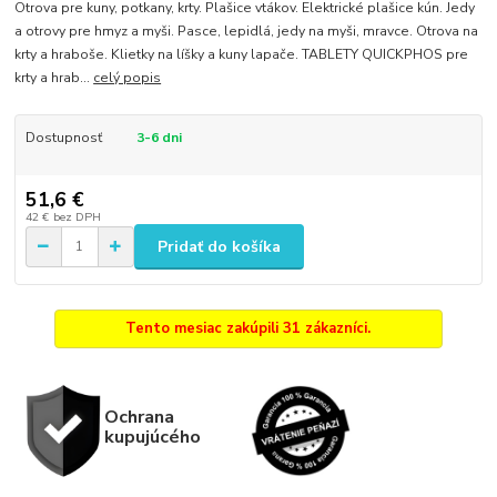
Otrova pre kuny, potkany, krty. Plašice vtákov. Elektrické plašice kún. Jedy
a otrovy pre hmyz a myši. Pasce, lepidlá, jedy na myši, mravce. Otrova na
krty a hraboše. Klietky na líšky a kuny lapače. TABLETY QUICKPHOS pre
krty a hrab...
celý popis
Dostupnosť
3-6 dni
51,6 €
42 €
bez DPH
Pridať do košíka
Tento mesiac zakúpili 31 zákazníci.
Ochrana
kupujúcého