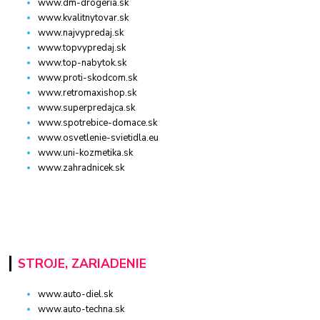
www.dm-drogeria.sk
www.kvalitnytovar.sk
www.najvypredaj.sk
www.topvypredaj.sk
www.top-nabytok.sk
www.proti-skodcom.sk
www.retromaxishop.sk
www.superpredajca.sk
www.spotrebice-domace.sk
www.osvetlenie-svietidla.eu
www.uni-kozmetika.sk
www.zahradnicek.sk
STROJE, ZARIADENIE
www.auto-diel.sk
www.auto-techna.sk