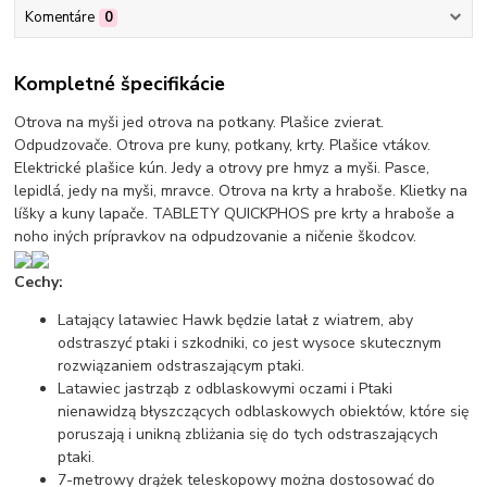
Komentáre
0
Kompletné špecifikácie
Otrova na myši jed otrova na potkany. Plašice zvierat.
Odpudzovače. Otrova pre kuny, potkany, krty. Plašice vtákov.
Elektrické plašice kún. Jedy a otrovy pre hmyz a myši. Pasce,
lepidlá, jedy na myši, mravce. Otrova na krty a hraboše. Klietky na
líšky a kuny lapače. TABLETY QUICKPHOS pre krty a hraboše a
noho iných prípravkov na odpudzovanie a ničenie škodcov.
Cechy:
Latający latawiec Hawk będzie latał z wiatrem, aby
odstraszyć ptaki i szkodniki, co jest wysoce skutecznym
rozwiązaniem odstraszającym ptaki.
Latawiec jastrząb z odblaskowymi oczami i Ptaki
nienawidzą błyszczących odblaskowych obiektów, które się
poruszają i unikną zbliżania się do tych odstraszających
ptaki.
7-metrowy drążek teleskopowy można dostosować do