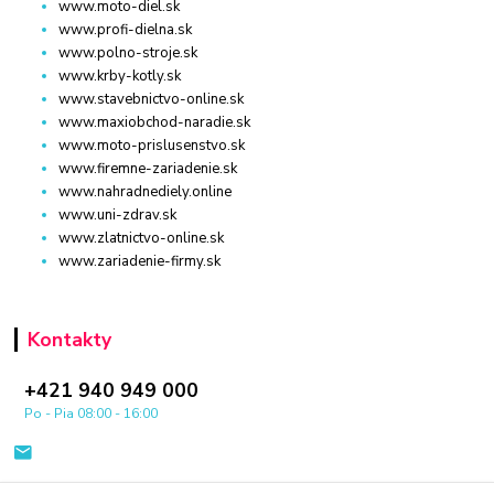
www.moto-diel.sk
www.profi-dielna.sk
www.polno-stroje.sk
www.krby-kotly.sk
www.stavebnictvo-online.sk
www.maxiobchod-naradie.sk
www.moto-prislusenstvo.sk
www.firemne-zariadenie.sk
www.nahradnediely.online
www.uni-zdrav.sk
www.zlatnictvo-online.sk
www.zariadenie-firmy.sk
Kontakty
+421 940 949 000
Po - Pia 08:00 - 16:00