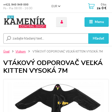
0
ks
+421 940 949 000
EUR
za
0 €
Po - Pia 08:00 - 16:00
Menu
Hľadať
Úvod
Vtákom
VTÁKOVÝ ODPOROVAČ VEĽKÁ KITTEN VYSOKÁ 7M
VTÁKOVÝ ODPOROVAČ VEĽKÁ
KITTEN VYSOKÁ 7M