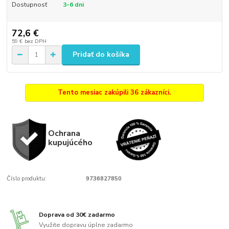
Dostupnosť
3-6 dni
72,6 €
59 €
bez DPH
Pridať do košíka
Tento mesiac zakúpili 36 zákazníci.
Ochrana
kupujúcého
Číslo produktu:
9736827850
Doprava od 30€ zadarmo
Využite dopravu úplne zadarmo