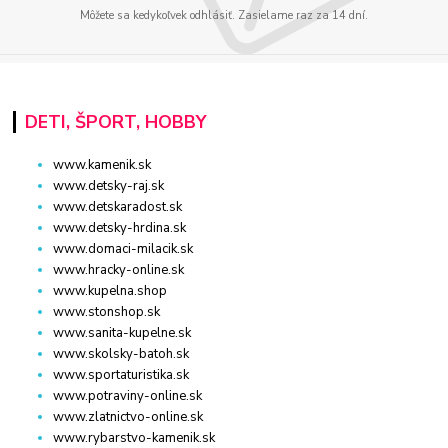
Môžete sa kedykoľvek odhlásiť. Zasielame raz za 14 dní.
DETI, ŠPORT, HOBBY
www.kamenik.sk
www.detsky-raj.sk
www.detskaradost.sk
www.detsky-hrdina.sk
www.domaci-milacik.sk
www.hracky-online.sk
www.kupelna.shop
www.stonshop.sk
www.sanita-kupelne.sk
www.skolsky-batoh.sk
www.sportaturistika.sk
www.potraviny-online.sk
www.zlatnictvo-online.sk
www.rybarstvo-kamenik.sk