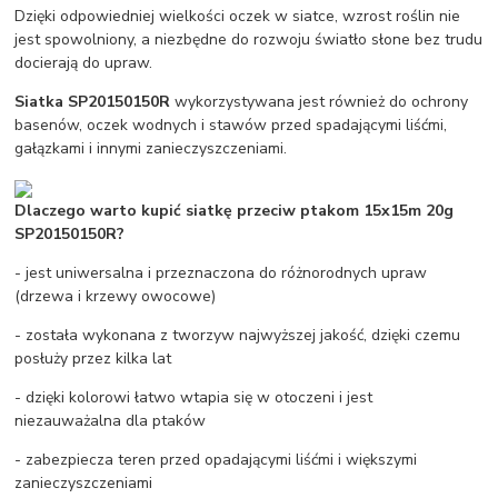
Dzięki odpowiedniej wielkości oczek w siatce, wzrost roślin nie
jest spowolniony, a niezbędne do rozwoju światło słone bez trudu
docierają do upraw.
Siatka
SP20150150R
wykorzystywana jest również do ochrony
basenów, oczek wodnych i stawów przed spadającymi liśćmi,
gałązkami i innymi zanieczyszczeniami.
Dlaczego warto kupić siatkę przeciw ptakom
15x15m 20g
SP20150150R
?
- jest uniwersalna i przeznaczona do różnorodnych upraw
(drzewa i krzewy owocowe)
- została wykonana z tworzyw najwyższej jakość, dzięki czemu
posłuży przez kilka lat
- dzięki kolorowi łatwo wtapia się w otoczeni i jest
niezauważalna dla ptaków
- zabezpiecza teren przed opadającymi liśćmi i większymi
zanieczyszczeniami