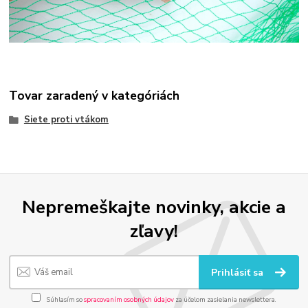
Tovar zaradený v kategóriách
Siete proti vtákom
Nepremeškajte novinky, akcie a
zľavy!
Prihlásiť sa
Súhlasím so
spracovaním osobných údajov
za účelom zasielania newslettera.