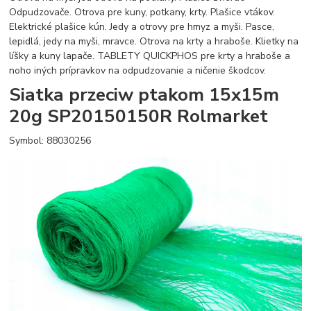
Odpudzovače. Otrova pre kuny, potkany, krty. Plašice vtákov.
Elektrické plašice kún. Jedy a otrovy pre hmyz a myši. Pasce,
lepidlá, jedy na myši, mravce. Otrova na krty a hraboše. Klietky na
líšky a kuny lapače. TABLETY QUICKPHOS pre krty a hraboše a
noho iných prípravkov na odpudzovanie a ničenie škodcov.
Siatka przeciw ptakom 15x15m
20g SP20150150R Rolmarket
Symbol: 88030256