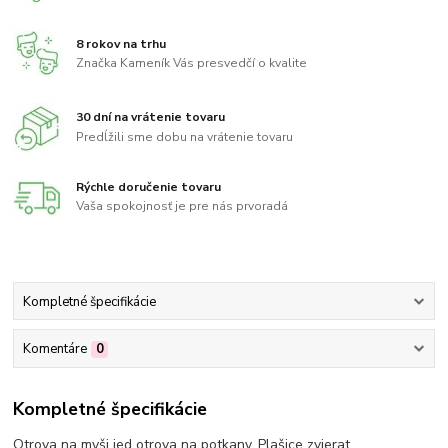
8 rokov na trhu
Značka Kameník Vás presvedčí o kvalite
30 dní na vrátenie tovaru
Predĺžili sme dobu na vrátenie tovaru
Rýchle doručenie tovaru
Vaša spokojnosť je pre nás prvoradá
Kompletné špecifikácie
Komentáre
0
Kompletné špecifikácie
Otrova na myši jed otrova na potkany. Plašice zvierat.