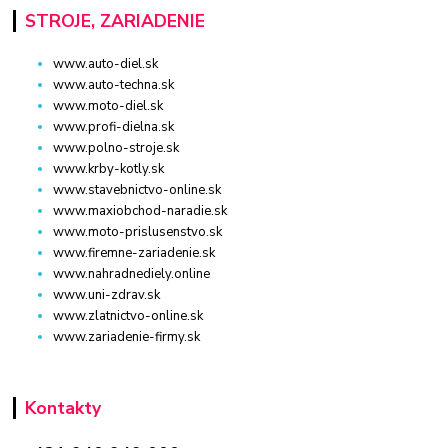
STROJE, ZARIADENIE
www.auto-diel.sk
www.auto-techna.sk
www.moto-diel.sk
www.profi-dielna.sk
www.polno-stroje.sk
www.krby-kotly.sk
www.stavebnictvo-online.sk
www.maxiobchod-naradie.sk
www.moto-prislusenstvo.sk
www.firemne-zariadenie.sk
www.nahradnediely.online
www.uni-zdrav.sk
www.zlatnictvo-online.sk
www.zariadenie-firmy.sk
Kontakty