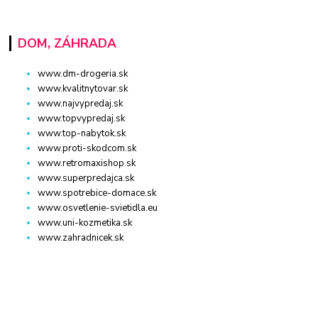
DOM, ZÁHRADA
www.dm-drogeria.sk
www.kvalitnytovar.sk
www.najvypredaj.sk
www.topvypredaj.sk
www.top-nabytok.sk
www.proti-skodcom.sk
www.retromaxishop.sk
www.superpredajca.sk
www.spotrebice-domace.sk
www.osvetlenie-svietidla.eu
www.uni-kozmetika.sk
www.zahradnicek.sk