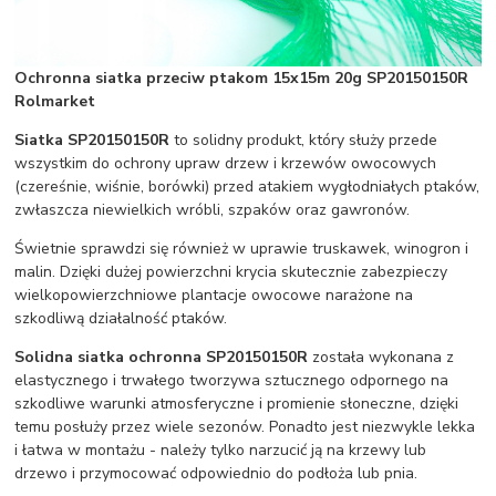
Ochronna siatka przeciw ptakom 15x15m 20g SP20150150R
Rolmarket
Siatka
SP20150150R
to solidny produkt, który służy przede
wszystkim do ochrony upraw drzew i krzewów owocowych
(czereśnie, wiśnie, borówki) przed atakiem wygłodniałych ptaków,
zwłaszcza niewielkich wróbli, szpaków oraz gawronów.
Świetnie sprawdzi się również w uprawie truskawek, winogron i
malin. Dzięki dużej powierzchni krycia skutecznie zabezpieczy
wielkopowierzchniowe plantacje owocowe narażone na
szkodliwą działalność ptaków.
Solidna siatka ochronna
SP20150150R
została wykonana z
elastycznego i trwałego tworzywa sztucznego odpornego na
szkodliwe warunki atmosferyczne i promienie słoneczne, dzięki
temu posłuży przez wiele sezonów. Ponadto jest niezwykle lekka
i łatwa w montażu - należy tylko narzucić ją na krzewy lub
drzewo i przymocować odpowiednio do podłoża lub pnia.