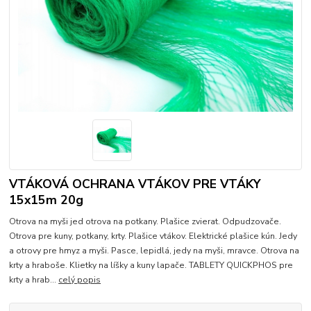
VTÁKOVÁ OCHRANA VTÁKOV PRE VTÁKY
15x15m 20g
Otrova na myši jed otrova na potkany. Plašice zvierat. Odpudzovače.
Otrova pre kuny, potkany, krty. Plašice vtákov. Elektrické plašice kún. Jedy
a otrovy pre hmyz a myši. Pasce, lepidlá, jedy na myši, mravce. Otrova na
krty a hraboše. Klietky na líšky a kuny lapače. TABLETY QUICKPHOS pre
krty a hrab...
celý popis