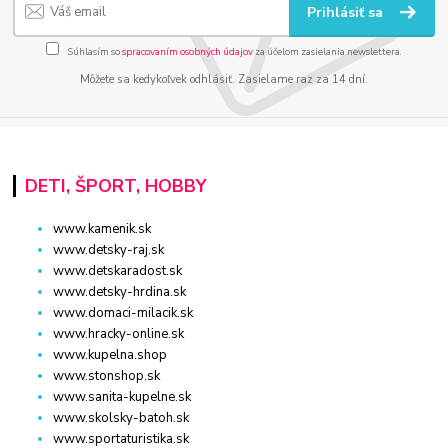
Prihlásiť sa
Súhlasím so
spracovaním osobných údajov
za účelom zasielania newslettera.
Môžete sa kedykoľvek odhlásiť. Zasielame raz za 14 dní.
DETI, ŠPORT, HOBBY
www.kamenik.sk
www.detsky-raj.sk
www.detskaradost.sk
www.detsky-hrdina.sk
www.domaci-milacik.sk
www.hracky-online.sk
www.kupelna.shop
www.stonshop.sk
www.sanita-kupelne.sk
www.skolsky-batoh.sk
www.sportaturistika.sk