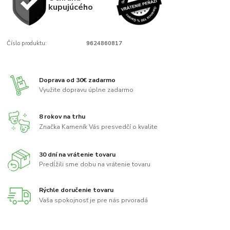
kupujúcého
Číslo produktu:
9624860817
Doprava od 30€ zadarmo
Využite dopravu úplne zadarmo
8 rokov na trhu
Značka Kameník Vás presvedčí o kvalite
30 dní na vrátenie tovaru
Predĺžili sme dobu na vrátenie tovaru
Rýchle doručenie tovaru
Vaša spokojnosť je pre nás prvoradá