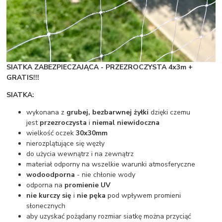
SIATKA ZABEZPIECZAJĄCA - PRZEZROCZYSTA 4x3m +
GRATIS!!!
SIATKA:
wykonana z
grubej, bezbarwnej żyłki
dzięki czemu
jest
przezroczysta
i
niemal niewidoczna
wielkość oczek
30x30mm
nierozplątujące się węzły
do użycia wewnątrz i na zewnątrz
materiał odporny na wszelkie warunki atmosferyczne
wodoodporna
- nie chłonie wody
odporna na
promienie UV
nie kurczy się
i
nie pęka
pod wpływem promieni
słonecznych
aby uzyskać pożądany rozmiar siatkę można przyciąć