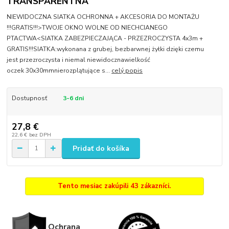
TRANSPARENTNÁ
NIEWIDOCZNA SIATKA OCHRONNA + AKCESORIA DO MONTAŻU
!!!GRATIS!!!>TWOJE OKNO WOLNE OD NIECHCIANEGO
PTACTWA<SIATKA ZABEZPIECZAJĄCA - PRZEZROCZYSTA 4x3m +
GRATIS!!!SIATKA:wykonana z grubej, bezbarwnej żyłki dzięki czemu
jest przezroczysta i niemal niewidocznawielkość
oczek 30x30mmnierozplątujące s...
celý popis
Dostupnosť
3-6 dni
27,8 €
22,6 €
bez DPH
Pridať do košíka
Tento mesiac zakúpili 43 zákazníci.
Ochrana