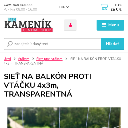
0
ks
+421 940 949 000
EUR
za
0 €
Po - Pia 08:00 - 16:00
Menu
Hľadať
Úvod
Vtákom
Siete proti vtákom
SIEŤ NA BALKÓN PROTI VTÁČKU
4x3m, TRANSPARENTNÁ
SIEŤ NA BALKÓN PROTI
VTÁČKU 4x3m,
TRANSPARENTNÁ