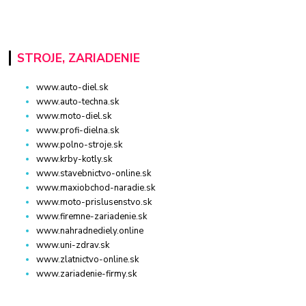
STROJE, ZARIADENIE
www.auto-diel.sk
www.auto-techna.sk
www.moto-diel.sk
www.profi-dielna.sk
www.polno-stroje.sk
www.krby-kotly.sk
www.stavebnictvo-online.sk
www.maxiobchod-naradie.sk
www.moto-prislusenstvo.sk
www.firemne-zariadenie.sk
www.nahradnediely.online
www.uni-zdrav.sk
www.zlatnictvo-online.sk
www.zariadenie-firmy.sk