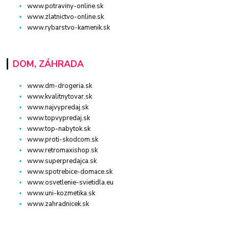
www.potraviny-online.sk
www.zlatnictvo-online.sk
www.rybarstvo-kamenik.sk
DOM, ZÁHRADA
www.dm-drogeria.sk
www.kvalitnytovar.sk
www.najvypredaj.sk
www.topvypredaj.sk
www.top-nabytok.sk
www.proti-skodcom.sk
www.retromaxishop.sk
www.superpredajca.sk
www.spotrebice-domace.sk
www.osvetlenie-svietidla.eu
www.uni-kozmetika.sk
www.zahradnicek.sk