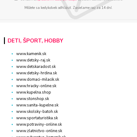
Môžete sa kedykoľvek odhlásiť. Zasielame raz za 14 dní.
DETI, ŠPORT, HOBBY
www.kamenik.sk
www.detsky-raj.sk
www.detskaradost.sk
www.detsky-hrdina.sk
www.domaci-milacik.sk
www.hracky-online.sk
www.kupelna.shop
www.stonshop.sk
www.sanita-kupelne.sk
www.skolsky-batoh.sk
www.sportaturistika.sk
www.potraviny-online.sk
www.zlatnictvo-online.sk