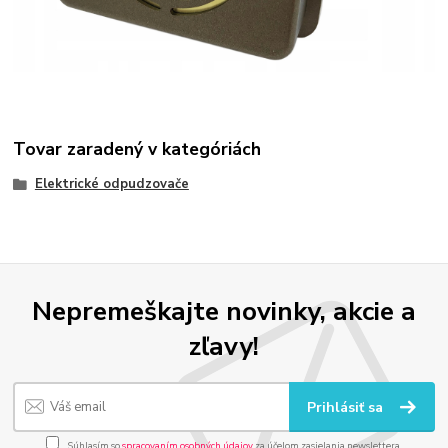
Tovar zaradený v kategóriách
Elektrické odpudzovače
Nepremeškajte novinky, akcie a
zľavy!
Prihlásiť sa
Súhlasím so
spracovaním osobných údajov
za účelom zasielania newslettera.