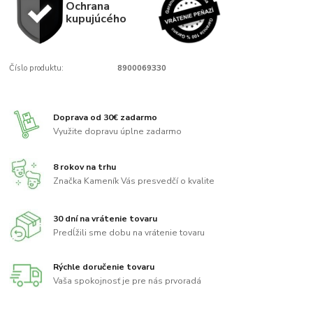
Ochrana
kupujúcého
Číslo produktu:
8900069330
Doprava od 30€ zadarmo
Využite dopravu úplne zadarmo
8 rokov na trhu
Značka Kameník Vás presvedčí o kvalite
30 dní na vrátenie tovaru
Predĺžili sme dobu na vrátenie tovaru
Rýchle doručenie tovaru
Vaša spokojnosť je pre nás prvoradá