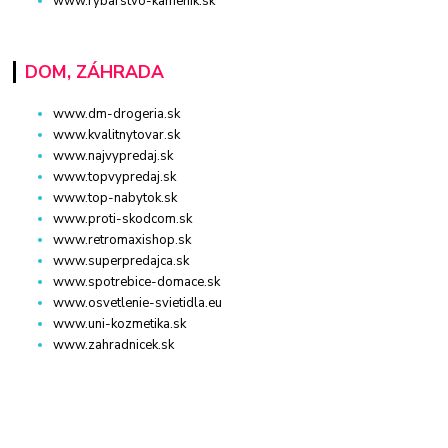
www.rybarstvo-kamenik.sk
DOM, ZÁHRADA
www.dm-drogeria.sk
www.kvalitnytovar.sk
www.najvypredaj.sk
www.topvypredaj.sk
www.top-nabytok.sk
www.proti-skodcom.sk
www.retromaxishop.sk
www.superpredajca.sk
www.spotrebice-domace.sk
www.osvetlenie-svietidla.eu
www.uni-kozmetika.sk
www.zahradnicek.sk