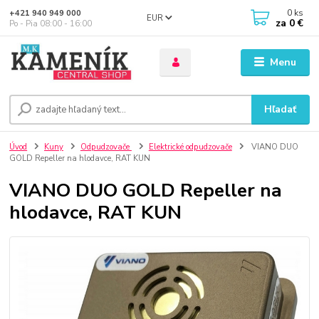
0
ks
+421 940 949 000
EUR
za
0 €
Po - Pia 08:00 - 16:00
Menu
Hľadať
Úvod
Kuny
Odpudzovače
Elektrické odpudzovače
VIANO DUO
GOLD Repeller na hlodavce, RAT KUN
VIANO DUO GOLD Repeller na
hlodavce, RAT KUN