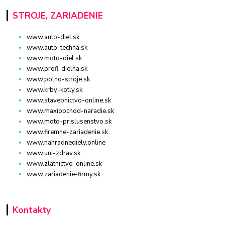
STROJE, ZARIADENIE
www.auto-diel.sk
www.auto-techna.sk
www.moto-diel.sk
www.profi-dielna.sk
www.polno-stroje.sk
www.krby-kotly.sk
www.stavebnictvo-online.sk
www.maxiobchod-naradie.sk
www.moto-prislusenstvo.sk
www.firemne-zariadenie.sk
www.nahradnediely.online
www.uni-zdrav.sk
www.zlatnictvo-online.sk
www.zariadenie-firmy.sk
Kontakty