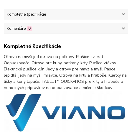
Kompletné špecifikácie
Komentáre
0
Kompletné špecifikácie
Otrova na myši jed otrova na potkany. Plašice zvierat.
Odpudzovače. Otrova pre kuny, potkany, krty. Plašice vtákov.
Elektrické plašice kún. Jedy a otrovy pre hmyz a myši. Pasce,
lepidlá, jedy na myši, mravce. Otrova na krty a hraboše. Klietky na
líšky a kuny lapače. TABLETY QUICKPHOS pre krty a hraboše a
noho iných prípravkov na odpudzovanie a ničenie škodcov.