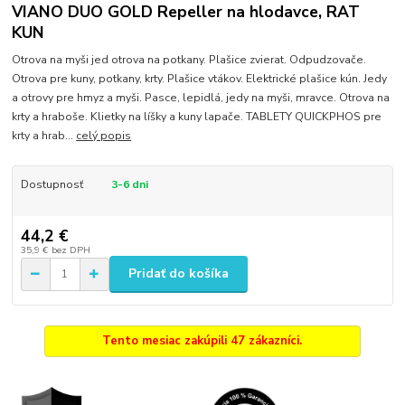
VIANO DUO GOLD Repeller na hlodavce, RAT
KUN
Otrova na myši jed otrova na potkany. Plašice zvierat. Odpudzovače.
Otrova pre kuny, potkany, krty. Plašice vtákov. Elektrické plašice kún. Jedy
a otrovy pre hmyz a myši. Pasce, lepidlá, jedy na myši, mravce. Otrova na
krty a hraboše. Klietky na líšky a kuny lapače. TABLETY QUICKPHOS pre
krty a hrab...
celý popis
Dostupnosť
3-6 dni
44,2 €
35,9 €
bez DPH
Pridať do košíka
Tento mesiac zakúpili 47 zákazníci.