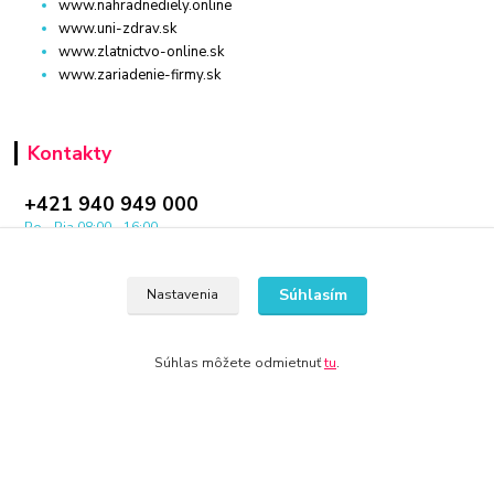
www.nahradnediely.online
www.uni-zdrav.sk
www.zlatnictvo-online.sk
www.zariadenie-firmy.sk
Kontakty
+421 940 949 000
Po - Pia 08:00 - 16:00
Súhlasím
Nastavenia
Súhlas môžete odmietnuť
tu
.
© 2024 Všetky práva vyhradené KAMENIK.SK
Vytvorené na
Eshop-rychlo.sk