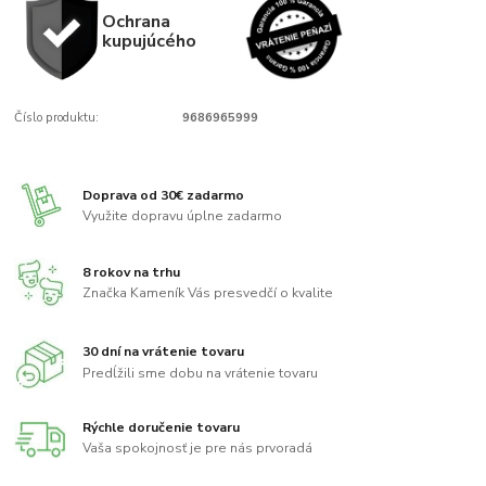
Ochrana
kupujúcého
Číslo produktu:
9686965999
Doprava od 30€ zadarmo
Využite dopravu úplne zadarmo
8 rokov na trhu
Značka Kameník Vás presvedčí o kvalite
30 dní na vrátenie tovaru
Predĺžili sme dobu na vrátenie tovaru
Rýchle doručenie tovaru
Vaša spokojnosť je pre nás prvoradá