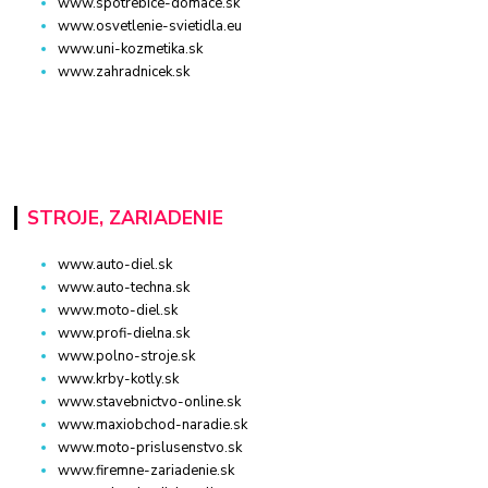
www.spotrebice-domace.sk
www.osvetlenie-svietidla.eu
www.uni-kozmetika.sk
www.zahradnicek.sk
STROJE, ZARIADENIE
www.auto-diel.sk
www.auto-techna.sk
www.moto-diel.sk
www.profi-dielna.sk
www.polno-stroje.sk
www.krby-kotly.sk
www.stavebnictvo-online.sk
www.maxiobchod-naradie.sk
www.moto-prislusenstvo.sk
www.firemne-zariadenie.sk