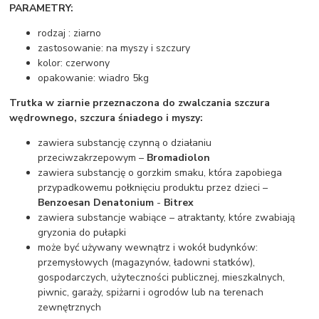
PARAMETRY:
rodzaj : ziarno
zastosowanie: na myszy i szczury
kolor: czerwony
opakowanie: wiadro 5kg
Trutka w ziarnie przeznaczona do zwalczania szczura
wędrownego, szczura śniadego i myszy:
zawiera substancję czynną o działaniu
przeciwzakrzepowym –
Bromadiolon
zawiera substancję o gorzkim smaku, która zapobiega
przypadkowemu połknięciu produktu przez dzieci –
Benzoesan Denatonium
-
Bitrex
zawiera substancje wabiące – atraktanty, które zwabiają
gryzonia do pułapki
może być używany wewnątrz i wokół budynków:
przemysłowych (magazynów, ładowni statków),
gospodarczych, użyteczności publicznej, mieszkalnych,
piwnic, garaży, spiżarni i ogrodów lub na terenach
zewnętrznych