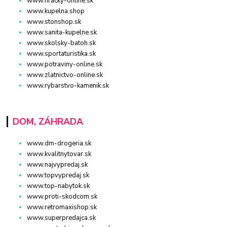
www.hracky-online.sk
www.kupelna.shop
www.stonshop.sk
www.sanita-kupelne.sk
www.skolsky-batoh.sk
www.sportaturistika.sk
www.potraviny-online.sk
www.zlatnictvo-online.sk
www.rybarstvo-kamenik.sk
DOM, ZÁHRADA
www.dm-drogeria.sk
www.kvalitnytovar.sk
www.najvypredaj.sk
www.topvypredaj.sk
www.top-nabytok.sk
www.proti-skodcom.sk
www.retromaxishop.sk
www.superpredajca.sk