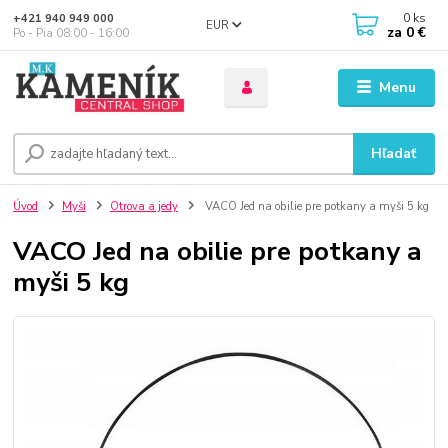
0
ks
+421 940 949 000
EUR
za
0 €
Po - Pia 08:00 - 16:00
Menu
Hľadať
Úvod
Myši
Otrova a jedy
VACO Jed na obilie pre potkany a myši 5 kg
VACO Jed na obilie pre potkany a
myši 5 kg