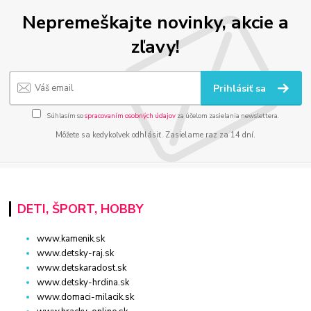
Nepremeškajte novinky, akcie a
zľavy!
Prihlásiť sa
Súhlasím so
spracovaním osobných údajov
za účelom zasielania newslettera.
Môžete sa kedykoľvek odhlásiť. Zasielame raz za 14 dní.
DETI, ŠPORT, HOBBY
www.kamenik.sk
www.detsky-raj.sk
www.detskaradost.sk
www.detsky-hrdina.sk
www.domaci-milacik.sk