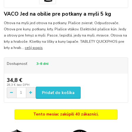
VACO Jed na obilie pre potkany a myši 5 kg
Otrova na myši jed otrova na potkany. Plašice zvierat. Odpudzovače.
Otrova pre kuny, potkany, krty. Plašice vtákov. Elektrické plašice kún. Jedy
a otrovy pre hmyz a myši. Pasce, lepidlá, jedy na myši, mravce. Otrova na
krty a hraboše. Klietky na líšky a kuny lapače. TABLETY QUICKPHOS pre
krty a hrab...
celý popis
Dostupnosť
3-6 dni
34,8 €
28,3 €
bez DPH
Pridať do košíka
Tento mesiac zakúpili 40 zákazníci.