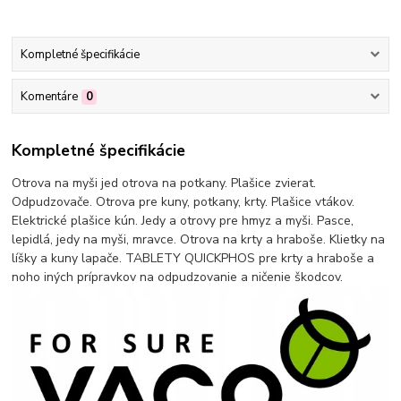
Kompletné špecifikácie
Komentáre
0
Kompletné špecifikácie
Otrova na myši jed otrova na potkany. Plašice zvierat.
Odpudzovače. Otrova pre kuny, potkany, krty. Plašice vtákov.
Elektrické plašice kún. Jedy a otrovy pre hmyz a myši. Pasce,
lepidlá, jedy na myši, mravce. Otrova na krty a hraboše. Klietky na
líšky a kuny lapače. TABLETY QUICKPHOS pre krty a hraboše a
noho iných prípravkov na odpudzovanie a ničenie škodcov.