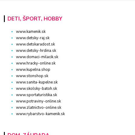
DETI, ŠPORT, HOBBY
www.kamenik.sk
www.detsky-raj.sk
www.detskaradost.sk
www.detsky-hrdina.sk
www.domaci-milacik.sk
www.hracky-online.sk
www.kupelna.shop
www.stonshop.sk
www.sanita-kupelne.sk
www.skolsky-batoh.sk
www.sportaturistika.sk
www.potraviny-online.sk
www.zlatnictvo-online.sk
www.rybarstvo-kamenik.sk