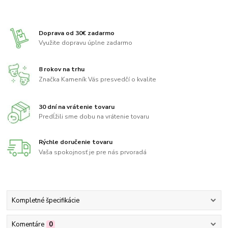
Doprava od 30€ zadarmo
Využite dopravu úplne zadarmo
8 rokov na trhu
Značka Kameník Vás presvedčí o kvalite
30 dní na vrátenie tovaru
Predĺžili sme dobu na vrátenie tovaru
Rýchle doručenie tovaru
Vaša spokojnosť je pre nás prvoradá
Kompletné špecifikácie
Komentáre
0