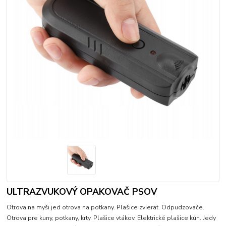
ULTRAZVUKOVÝ OPAKOVAČ PSOV
Otrova na myši jed otrova na potkany. Plašice zvierat. Odpudzovače.
Otrova pre kuny, potkany, krty. Plašice vtákov. Elektrické plašice kún. Jedy