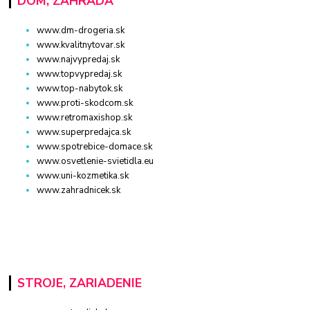
DOM, ZÁHRADA
www.dm-drogeria.sk
www.kvalitnytovar.sk
www.najvypredaj.sk
www.topvypredaj.sk
www.top-nabytok.sk
www.proti-skodcom.sk
www.retromaxishop.sk
www.superpredajca.sk
www.spotrebice-domace.sk
www.osvetlenie-svietidla.eu
www.uni-kozmetika.sk
www.zahradnicek.sk
STROJE, ZARIADENIE