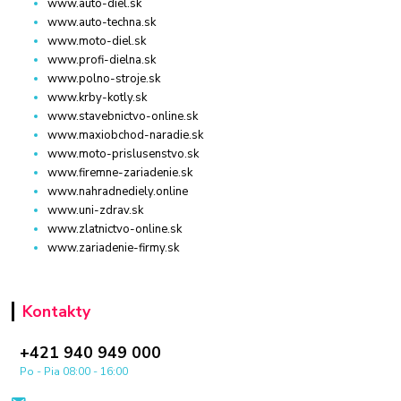
www.auto-diel.sk
www.auto-techna.sk
www.moto-diel.sk
www.profi-dielna.sk
www.polno-stroje.sk
www.krby-kotly.sk
www.stavebnictvo-online.sk
www.maxiobchod-naradie.sk
www.moto-prislusenstvo.sk
www.firemne-zariadenie.sk
www.nahradnediely.online
www.uni-zdrav.sk
www.zlatnictvo-online.sk
www.zariadenie-firmy.sk
Kontakty
+421 940 949 000
Po - Pia 08:00 - 16:00