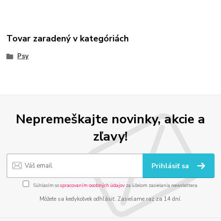
Tovar zaradený v kategóriách
Psy
Nepremeškajte novinky, akcie a
zľavy!
Prihlásiť sa
Súhlasím so
spracovaním osobných údajov
za účelom zasielania newslettera.
Môžete sa kedykoľvek odhlásiť. Zasielame raz za 14 dní.