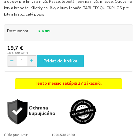
a otrovy pre hmyz a myši. Pasce, lepidlá, jedy na myši, mravce. Otrova na
krty a hraboše. Klietky na líšky a kuny lapače. TABLETY QUICKPHOS pre
krty a hrab...
celý popis
Dostupnosť
3-6 dni
19,7 €
16 €
bez DPH
Pridať do košíka
Tento mesiac zakúpili 27 zákazníci.
Ochrana
kupujúcého
Číslo produktu:
10015382590