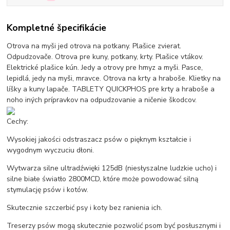
Kompletné špecifikácie
Otrova na myši jed otrova na potkany. Plašice zvierat.
Odpudzovače. Otrova pre kuny, potkany, krty. Plašice vtákov.
Elektrické plašice kún. Jedy a otrovy pre hmyz a myši. Pasce,
lepidlá, jedy na myši, mravce. Otrova na krty a hraboše. Klietky na
líšky a kuny lapače. TABLETY QUICKPHOS pre krty a hraboše a
noho iných prípravkov na odpudzovanie a ničenie škodcov.
Cechy:
Wysokiej jakości odstraszacz psów o pięknym kształcie i
wygodnym wyczuciu dłoni.
Wytwarza silne ultradźwięki 125dB (niesłyszalne ludzkie ucho) i
silne białe światło 2800MCD, które może powodować silną
stymulację psów i kotów.
Skutecznie szczerbić psy i koty bez ranienia ich.
Treserzy psów mogą skutecznie pozwolić psom być posłusznymi i