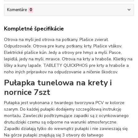
Komentáre
0
Kompletné špecifikácie
Otrova na myši jed otrova na potkany. Plašice zvierat.
Odpudzovače. Otrova pre kuny, potkany, krty. Plašice vtákov.
Elektrické plašice kún. Jedy a otrovy pre hmyz a myši. Pasce,
lepidlá, jedy na myši, mravce. Otrova na krty a hraboše. Klietky na
líšky a kuny lapače. TABLETY QUICKPHOS pre krty a hraboše a
noho iných prípravkov na odpudzovanie a ničenie škodcov.
Pułapka tunelowa na krety i
nornice 7szt
Pułapka jest wykonana z twardego tworzywa PCV w kolorze
szarym. Do każdej pułapki dodajemy szczegółową instrukcję
montażu. Zawleczki podtrzymujące zapadki są z ocynkowanego
drutu,dzięki czemu są odporne na warunki atmosferyczne.
Zapadki działają tylko do wewnątrz pułapki i nie zawieszają się.
Na górze pułapki znajdują się 3 otwory do łatwego