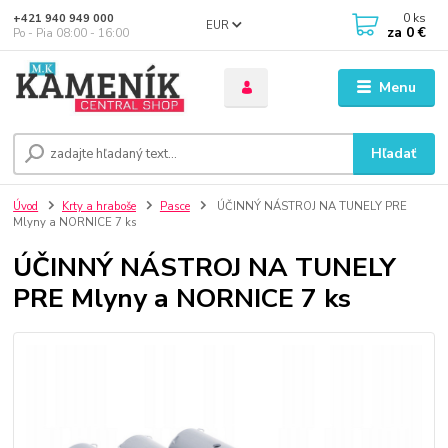
0
ks
+421 940 949 000
EUR
za
0 €
Po - Pia 08:00 - 16:00
Menu
Hľadať
Úvod
Krty a hraboše
Pasce
ÚČINNÝ NÁSTROJ NA TUNELY PRE
Mlyny a NORNICE 7 ks
ÚČINNÝ NÁSTROJ NA TUNELY
PRE Mlyny a NORNICE 7 ks