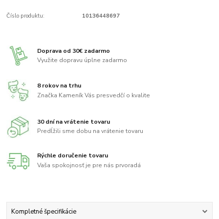
Číslo produktu:
10136448697
Doprava od 30€ zadarmo
Využite dopravu úplne zadarmo
8 rokov na trhu
Značka Kameník Vás presvedčí o kvalite
30 dní na vrátenie tovaru
Predĺžili sme dobu na vrátenie tovaru
Rýchle doručenie tovaru
Vaša spokojnosť je pre nás prvoradá
Kompletné špecifikácie