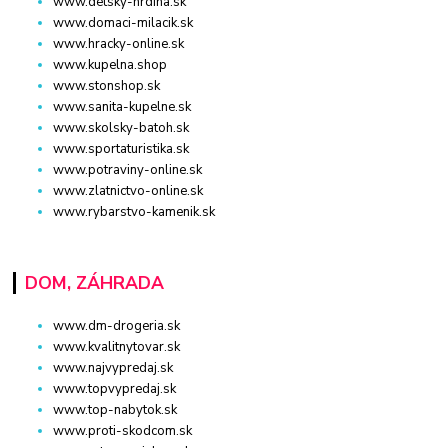
www.detsky-hrdina.sk
www.domaci-milacik.sk
www.hracky-online.sk
www.kupelna.shop
www.stonshop.sk
www.sanita-kupelne.sk
www.skolsky-batoh.sk
www.sportaturistika.sk
www.potraviny-online.sk
www.zlatnictvo-online.sk
www.rybarstvo-kamenik.sk
DOM, ZÁHRADA
www.dm-drogeria.sk
www.kvalitnytovar.sk
www.najvypredaj.sk
www.topvypredaj.sk
www.top-nabytok.sk
www.proti-skodcom.sk