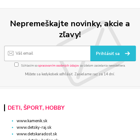
Nepremeškajte novinky, akcie a
zľavy!
Prihlásiť sa
Súhlasím so
spracovaním osobných údajov
za účelom zasielania newslettera.
Môžete sa kedykoľvek odhlásiť. Zasielame raz za 14 dní.
DETI, ŠPORT, HOBBY
www.kamenik.sk
www.detsky-raj.sk
www.detskaradost.sk