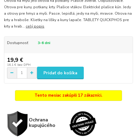
Otrova na myši jed otrova na potkany. Plašice zvierat. Odpudzovače.
Otrova pre kuny, potkany, krty. Plašice vtákov. Elektrické plašice kún. Jedy
a otrovy pre hmyz a myši. Pasce, lepidlá, jedy na myši, mravce. Otrova na
krty a hraboše. Klietky na líšky a kuny lapače. TABLETY QUICKPHOS pre
krty a hrab...
celý popis
Dostupnosť
3-6 dni
19,9 €
16,1 €
bez DPH
Pridať do košíka
Tento mesiac zakúpili 17 zákazníci.
Ochrana
kupujúcého