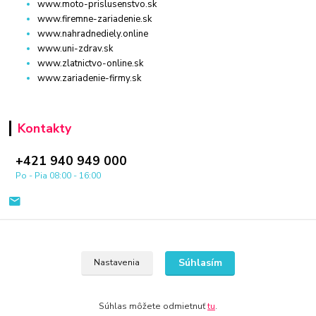
www.moto-prislusenstvo.sk
www.firemne-zariadenie.sk
www.nahradnediely.online
www.uni-zdrav.sk
www.zlatnictvo-online.sk
www.zariadenie-firmy.sk
Kontakty
+421 940 949 000
Po - Pia 08:00 - 16:00
Súhlasím
Nastavenia
© 2024 Všetky práva vyhradené KAMENIK.SK
Súhlas môžete odmietnuť
tu
.
Vytvorené na
Eshop-rychlo.sk