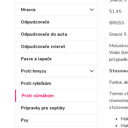
Snacol 5
Mravce
51,45
Odpudzovače
BRGSS
Snacol 5 
Odpudzovače do auta
Moluskoc
Odpudzovače zvierat
Wabi ślim
Pasce a lapače
przypadk
Stosowa
Proti hmyzu
Funkia, a
Proti rybičkám
Termin s
Proti slimákom
równomier
stosować
Prípravky pre septiky
Mak
Psy
Mak