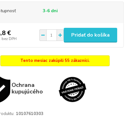
tupnosť
3-6 dni
,8 €
Pridať do košíka
€
bez DPH
Tento mesiac zakúpili 55 zákazníci.
Ochrana
kupujúcého
roduktu:
10107610303