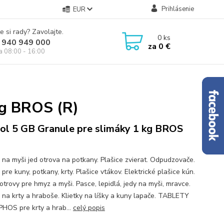
Prihlásenie
EUR
e si rady? Zavolajte.
0
ks
 940 949 000
za
0 €
ia 08:00 - 16:00
kg BROS (R)
ol 5 GB Granule pre slimáky 1 kg BROS
 na myši jed otrova na potkany. Plašice zvierat. Odpudzovače.
pre kuny, potkany, krty. Plašice vtákov. Elektrické plašice kún.
otrovy pre hmyz a myši. Pasce, lepidlá, jedy na myši, mravce.
 na krty a hraboše. Klietky na líšky a kuny lapače. TABLETY
HOS pre krty a hrab...
celý popis