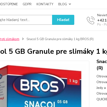
ODSTÚPENIE
GDPR
KONTAKTY
BLOG
Neviet
Hľadať
+421
Po - P
roti slimákom
Snacol 5 GB Granule pre slimáky 1 kg BROS (R)
ol 5 GB Granule pre slimáky 1 
Snac
(R)
Otrova
Otrova 
Jedy a 
Otrova
QUICKP