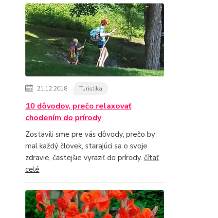
21.12.2018
Turistika
10 dôvodov, prečo relaxovať
chodením do prírody
Zostavili sme pre vás dôvody, prečo by
mal každý človek, starajúci sa o svoje
zdravie, častejšie vyraziť do prírody.
čítať
celé