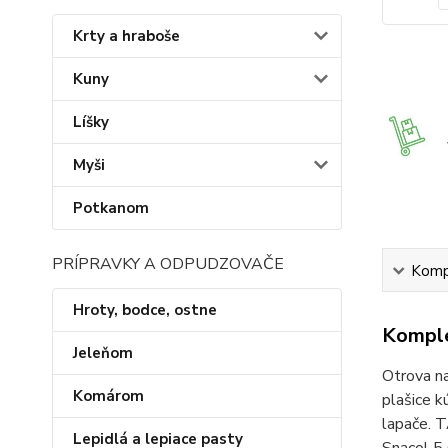
Krty a hraboše
Kuny
Líšky
Myši
Potkanom
PRÍPRAVKY A ODPUDZOVAČE
Kompl
Hroty, bodce, ostne
Komple
Jeleňom
Otrova na
Komárom
plašice k
lapače. 
Lepidlá a lepiace pasty