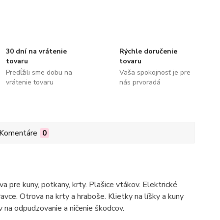
30 dní na vrátenie
Rýchle doručenie
tovaru
tovaru
Predĺžili sme dobu na
Vaša spokojnosť je pre
vrátenie tovaru
nás prvoradá
Komentáre
0
 pre kuny, potkany, krty. Plašice vtákov. Elektrické
ravce. Otrova na krty a hraboše. Klietky na líšky a kuny
na odpudzovanie a ničenie škodcov.