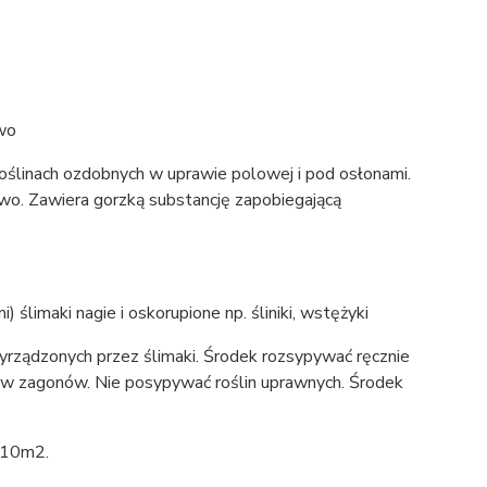
owo
ślinach ozdobnych w uprawie polowej i pod osłonami.
towo. Zawiera gorzką substancję zapobiegającą
 ślimaki nagie i oskorupione np. śliniki, wstężyki
rządzonych przez ślimaki. Środek rozsypywać ręcznie
gów zagonów. Nie posypywać roślin uprawnych. Środek
/10m2.