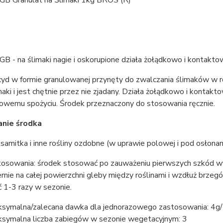
 GB Granulat na Ślimaki 1kg BROS (R)
GB - na ślimaki nagie i oskorupione działa żołądkowo i kontakt
yd w formie granulowanej przynęty do zwalczania ślimaków w ro
aki i jest chętnie przez nie zjadany. Działa żołądkowo i kontak
owemu spożyciu. Środek przeznaczony do stosowania ręcznie.
nie środka
ksamitka i inne rośliny ozdobne (w uprawie polowej i pod osłonami)
tosowania: środek stosować po zauważeniu pierwszych szkód wy
nie na całej powierzchni gleby między roślinami i wzdłuż brze
 1-3 razy w sezonie.
symalna/zalecana dawka dla jednorazowego zastosowania: 4g
symalna liczba zabiegów w sezonie wegetacyjnym: 3