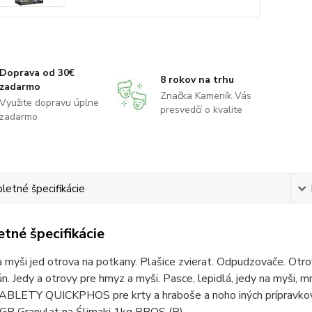
Doprava od 30€
8 rokov na trhu
zadarmo
Značka Kameník Vás
Využite dopravu úplne
presvedčí o kvalite
zadarmo
etné špecifikácie
tné špecifikácie
 myši jed otrova na potkany. Plašice zvierat. Odpudzovače. Otrova
ún. Jedy a otrovy pre hmyz a myši. Pasce, lepidlá, jedy na myši, m
TABLETY QUICKPHOS pre krty a hraboše a noho iných prípravkov 