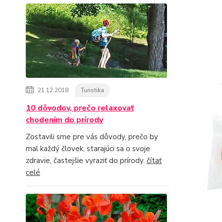
21.12.2018
Turistika
10 dôvodov, prečo relaxovať
chodením do prírody
Zostavili sme pre vás dôvody, prečo by
mal každý človek, starajúci sa o svoje
zdravie, častejšie vyraziť do prírody.
čítať
celé