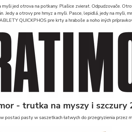
 myši jed otrova na potkany. Plašice zvierat. Odpudzovače. Otrova
ún. Jedy a otrovy pre hmyz a myši. Pasce, lepidlá, jedy na myši, m
TABLETY QUICKPHOS pre krty a hraboše a noho iných prípravkov 
mor - trutka na myszy i szczury 
w postaci pasty w saszetkach łatwych do przegryzienia przez my