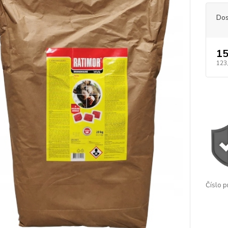
Dos
15
123
Číslo p