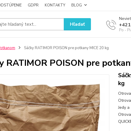
ODSTÚPENIE
GDPR
KONTAKTY
BLOG
Neviet
Hľadať
+421
Po - P
Potkanom
Sáčky RATIMOR POISON pre potkany MICE 20 kg
y RATIMOR POISON pre potkan
Sáčk
kg
Otrova
Otrova 
Jedy a 
Otrova
QUICKP