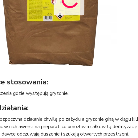
ce stosowania:
zenia gdzie występują gryzonie.
ziałania:
ozpoczyna działanie chwilę po zażyciu a gryzonie giną w ciągu kilk
 w nich awersji na preparat, co umożliwia całkowitą deratyzację. 
 dawce odczuwają duszenie i szukają otwartych przestrzeni.