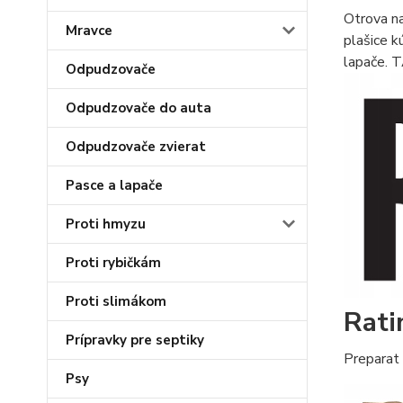
Otrova na
Mravce
plašice k
lapače. 
Odpudzovače
Odpudzovače do auta
Odpudzovače zvierat
Pasce a lapače
Proti hmyzu
Proti rybičkám
Proti slimákom
Rati
Prípravky pre septiky
Preparat 
Psy