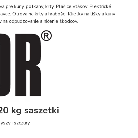
 pre kuny, potkany, krty. Plašice vtákov. Elektrické
ravce. Otrova na krty a hraboše. Klietky na líšky a kuny
na odpudzovanie a ničenie škodcov.
20 kg saszetki
szy i szczury.