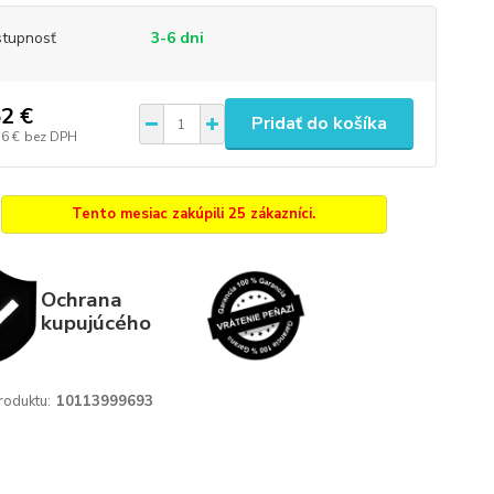
tupnosť
3-6 dni
2 €
Pridať do košíka
,6 €
bez DPH
Tento mesiac zakúpili 25 zákazníci.
Ochrana
kupujúcého
roduktu:
10113999693