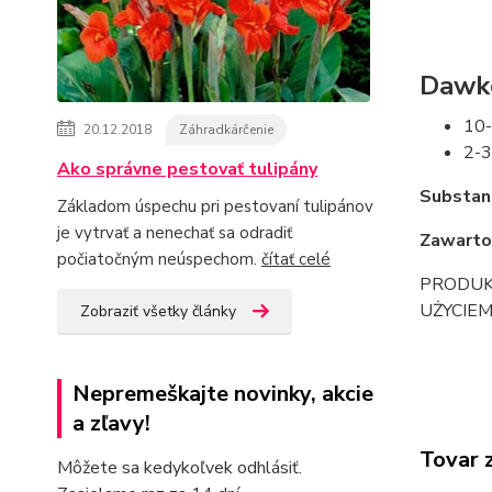
Dawk
10-
20.12.2018
Záhradkárčenie
2-3
Ako správne pestovať tulipány
Substan
Základom úspechu pri pestovaní tulipánov
je vytrvať a nenechať sa odradiť
Zawarto
počiatočným neúspechom.
čítať celé
PRODUK
UŻYCIE
Zobraziť všetky články
Nepremeškajte novinky, akcie
a zľavy!
Tovar 
Môžete sa kedykoľvek odhlásiť.