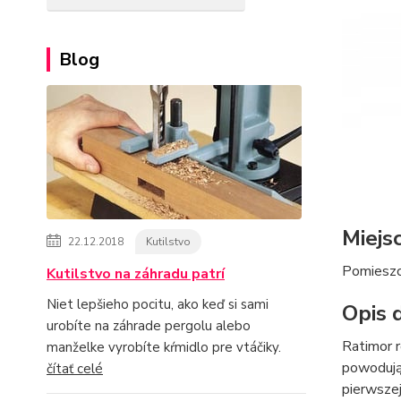
Blog
Miejs
22.12.2018
Kutilstvo
Pomieszc
Kutilstvo na záhradu patrí
Niet lepšieho pocitu, ako keď si sami
Opis d
urobíte na záhrade pergolu alebo
Ratimor r
manželke vyrobíte kŕmidlo pre vtáčiky.
powodując
čítať celé
pierwszej