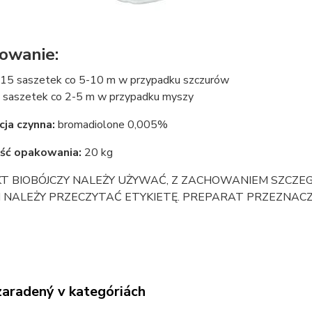
owanie:
15 saszetek co 5-10 m w przypadku szczurów
 saszetek co 2-5 m w przypadku myszy
cja czynna:
bromadiolone 0,005%
ść opakowania:
20 kg
T BIOBÓJCZY NALEŻY UŻYWAĆ, Z ZACHOWANIEM SZCZE
M NALEŻY PRZECZYTAĆ ETYKIETĘ. PREPARAT PRZEZNAC
zaradený v kategóriách