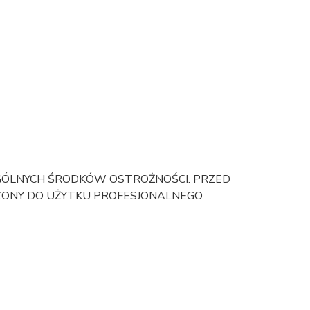
GÓLNYCH ŚRODKÓW OSTROŻNOŚCI. PRZED
ZONY DO UŻYTKU PROFESJONALNEGO.