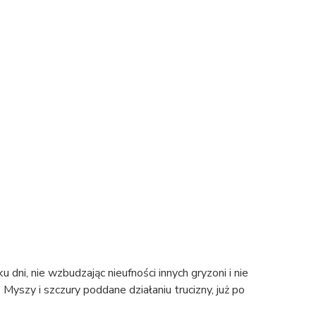
u dni, nie wzbudzając nieufności innych gryzoni i nie
Myszy i szczury poddane działaniu trucizny, już po