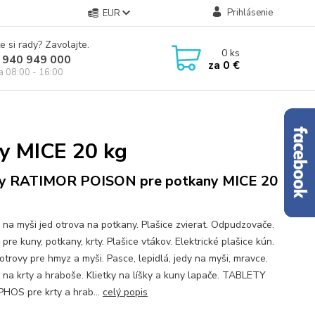
Prihlásenie
EUR
e si rady? Zavolajte.
0
ks
 940 949 000
za
0 €
ia 08:00 - 16:00
y MICE 20 kg
y RATIMOR POISON pre potkany MICE 20
 na myši jed otrova na potkany. Plašice zvierat. Odpudzovače.
pre kuny, potkany, krty. Plašice vtákov. Elektrické plašice kún.
otrovy pre hmyz a myši. Pasce, lepidlá, jedy na myši, mravce.
 na krty a hraboše. Klietky na líšky a kuny lapače. TABLETY
HOS pre krty a hrab...
celý popis