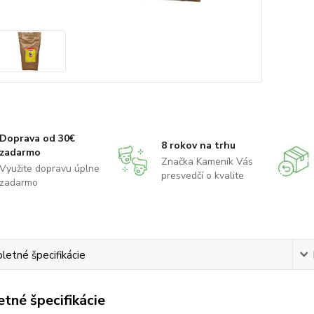
Doprava od 30€
8 rokov na trhu
zadarmo
Značka Kameník Vás
Využite dopravu úplne
presvedčí o kvalite
zadarmo
etné špecifikácie
tné špecifikácie