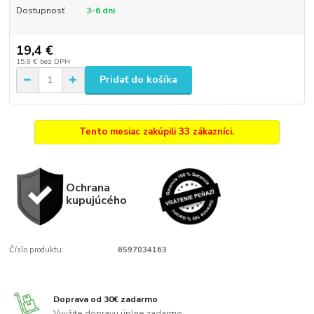
Dostupnosť
3-6 dni
19,4 €
15,8 €
bez DPH
Pridať do košíka
Tento mesiac zakúpili 33 zákazníci.
Ochrana
kupujúcého
Číslo produktu:
6597034163
Doprava od 30€ zadarmo
Využite dopravu úplne zadarmo