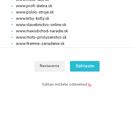
www.profi-dielna.sk
www.polno-stroje.sk
www.krby-kotly.sk
www.stavebnictvo-online.sk
www.maxiobchod-naradie.sk
www.moto-prislusenstvo.sk
www.firemne-zariadenie.sk
www.nahradnediely.online
www.uni-zdrav.sk
www.zlatnictvo-online.sk
Súhlasím
Nastavenia
www.zariadenie-firmy.sk
Súhlas môžete odmietnuť
tu
.
Kontakty
+421 940 949 000
Po - Pia 08:00 - 16:00