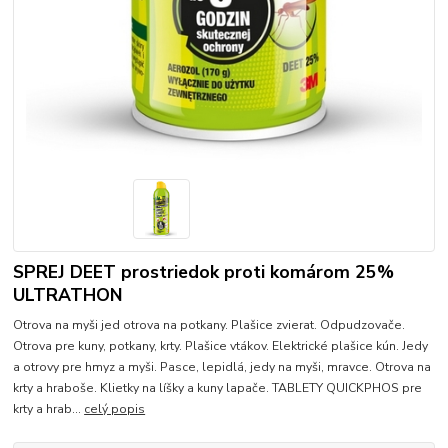
SPREJ DEET prostriedok proti komárom 25%
ULTRATHON
Otrova na myši jed otrova na potkany. Plašice zvierat. Odpudzovače.
Otrova pre kuny, potkany, krty. Plašice vtákov. Elektrické plašice kún. Jedy
a otrovy pre hmyz a myši. Pasce, lepidlá, jedy na myši, mravce. Otrova na
krty a hraboše. Klietky na líšky a kuny lapače. TABLETY QUICKPHOS pre
krty a hrab...
celý popis