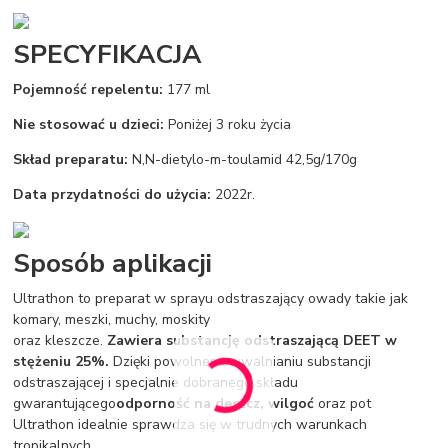
SPECYFIKACJA
Pojemność repelentu:
177 ml
Nie stosować u dzieci:
Poniżej 3 roku życia
Skład preparatu:
N,N-dietylo-m-toulamid 42,5g/170g
Data przydatności do użycia:
2022r.
Sposób aplikacji
Ultrathon to preparat w sprayu odstraszający owady takie jak
komary, meszki, muchy, moskity
oraz kleszcze.
Zawiera substancję odstraszającą DEET w
stężeniu 25%.
Dzięki powolnemu uwalnianiu substancji
odstraszającej i specjalnie dobranego składu
gwarantującego
odporność na deszcz, wilgoć
oraz pot
Ultrathon idealnie sprawdza się w trudnych warunkach
tropikalnych.