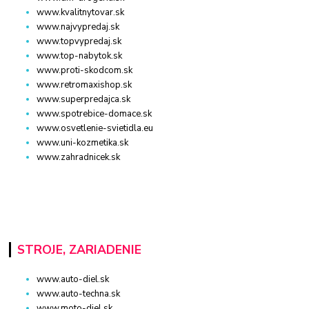
www.kvalitnytovar.sk
www.najvypredaj.sk
www.topvypredaj.sk
www.top-nabytok.sk
www.proti-skodcom.sk
www.retromaxishop.sk
www.superpredajca.sk
www.spotrebice-domace.sk
www.osvetlenie-svietidla.eu
www.uni-kozmetika.sk
www.zahradnicek.sk
STROJE, ZARIADENIE
www.auto-diel.sk
www.auto-techna.sk
www.moto-diel.sk