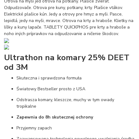
Otrova na myši jed otrova na potkany. Plašice zvierat.
Odpudzovače. Otrova pre kuny, potkany, krty. Plašice vtákov.
Elektrické plašice kún. Jedy a otrovy pre hmyz a myši. Pasce,
lepidlá, jedy na myši, mravce. Otrova na krty a hraboše. Klietky na
líšky a kuny lapače. TABLETY QUICKPHOS pre krty a hraboše a
noho iných prípravkov na odpudzovanie a ničenie škodcov.
Ultrathon na komary 25% DEET
od 3M
Skuteczna i sprawdzona formuła
Światowy Bestseller prosto z USA
Odstrasza komary, kleszcze, muchy w tym owady
tropikalne
Zapewnia do 8h skutecznej ochrony
Przyjemny zapach
Zaawansowana technologia powolnego uwalniania środka