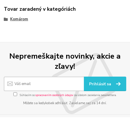
Tovar zaradený v kategóriách
Komárom
Nepremeškajte novinky, akcie a
zľavy!
Prihlásiť sa
Súhlasím so
spracovaním osobných údajov
za účelom zasielania newslettera.
Môžete sa kedykoľvek odhlásiť. Zasielame raz za 14 dní.