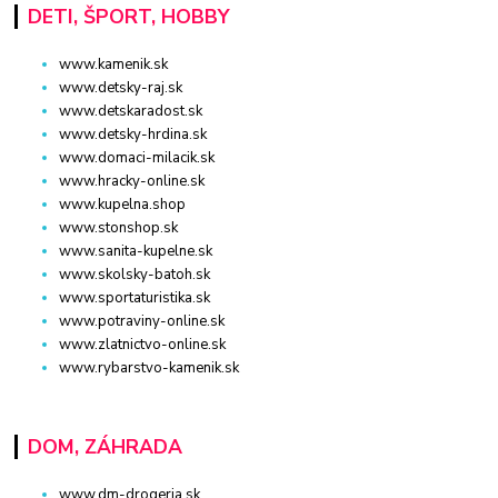
DETI, ŠPORT, HOBBY
www.kamenik.sk
www.detsky-raj.sk
www.detskaradost.sk
www.detsky-hrdina.sk
www.domaci-milacik.sk
www.hracky-online.sk
www.kupelna.shop
www.stonshop.sk
www.sanita-kupelne.sk
www.skolsky-batoh.sk
www.sportaturistika.sk
www.potraviny-online.sk
www.zlatnictvo-online.sk
www.rybarstvo-kamenik.sk
DOM, ZÁHRADA
www.dm-drogeria.sk