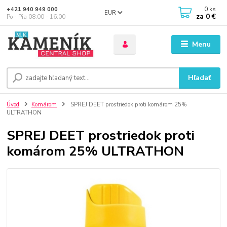
0
ks
+421 940 949 000
EUR
za
0 €
Po - Pia 08:00 - 16:00
Menu
Hľadať
Úvod
Komárom
SPREJ DEET prostriedok proti komárom 25%
ULTRATHON
SPREJ DEET prostriedok proti
komárom 25% ULTRATHON