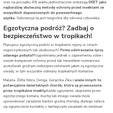
oraz na początku XXI wieku jednoznacznie wskazują
DEET jako
najbardziej skuteczną metodę ochrony przed insektami ze
wszystkich dopuszczonych do powszechnego
użytku.
Substancja ta jest niegroźna dla zdrowia człowieka.
Egzotyczna podróż? Zadbaj o
bezpieczeństwo w tropikach!
Planujesz egzotyczną podróż w tropikalne rejony w celach
wypoczynkowych lub służbowych?
Firma odstraszanie życzy
udanego pobytu!
Przypominamy jednak o zapewnieniu sobie i
swoim kompanom ochrony przed tak niewielkim rozmiarowo
aczkolwiek groźnym niebezpieczeństwem jakim są egzotyczne
owady, w tym wszystkie odmiany tropikalnych komarów.
Malaria, Żółta febra, Denga, Gorączka Zika
i wiele innych to
potencjalnie śmiertelnych chorób, które są przenoszone
przez tropikalne insekty.
Każde ugryzienie, ukąszenie przez
egzotycznego komara, muchę lub innego owada może
spowodować zarażenie bardzo groźną chorobą, dlatego zaleca
się ograniczenie kontaktu z tamtejszymi owadami do minimum.