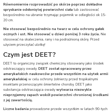
Równomiernie rozprowadzić po skórze poprzez dokładne
spryskanie odsłoniętej powierzchni ciała
lub zastosować
bezpośrednio na ubranie trzymając pojemnik w odległości ok 15-
20 cm.
Nie stosować bezpośrednio na twarz w celu ochrony gałek
ocznych i ust. Nie stosować u dzieci poniżej 3 roku życia.
Nie
stosować na skaleczenia, rany i na podrażnioną skórę. Przed
użyciem przeczytać ulotkę!
Czym jest DEET?
DEET to organiczny związek chemiczny stosowany jako środek
odstraszający owady.
DEET został opracowany przez
amerykańskich naukowców przede wszystkim na użytek armii
amerykańskiej
w celu ochrony żołnierzy przed tropikalnymi
insektami przenoszącymi śmiertelne choroby. DEET jako
substancja odstraszająca owady
wytwarza niezwykle
nieprzyjemny zapach wokół powierzchni chronionej środkami
z jej zawartością.
Liczne badania
prowadzone przede wszystkim w latach 90-tych