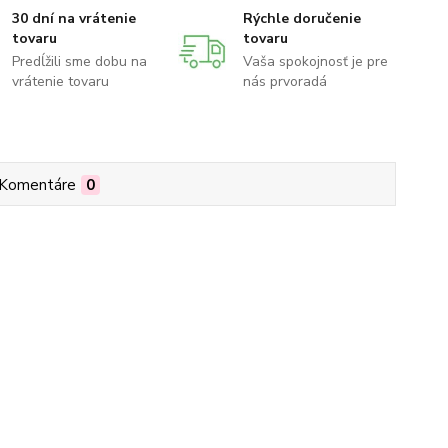
30 dní na vrátenie
Rýchle doručenie
tovaru
tovaru
Predĺžili sme dobu na
Vaša spokojnosť je pre
vrátenie tovaru
nás prvoradá
Komentáre
0