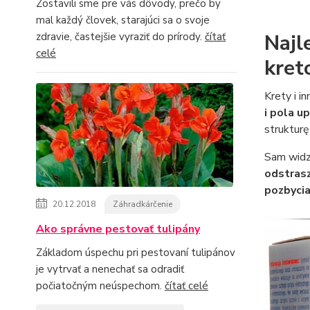
Zostavili sme pre vás dôvody, prečo by
mal každý človek, starajúci sa o svoje
Najl
zdravie, častejšie vyraziť do prírody.
čítať
celé
kret
Krety i i
i pola u
strukturę
Sam widzi
odstras
pozbycia
20.12.2018
Záhradkárčenie
Ako správne pestovať tulipány
Základom úspechu pri pestovaní tulipánov
je vytrvať a nenechať sa odradiť
počiatočným neúspechom.
čítať celé