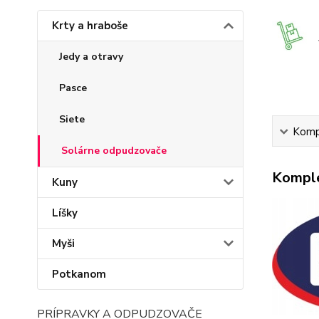
Krty a hraboše
Jedy a otravy
Pasce
Siete
Kompl
Solárne odpudzovače
Komple
Kuny
Líšky
Myši
Potkanom
PRÍPRAVKY A ODPUDZOVAČE