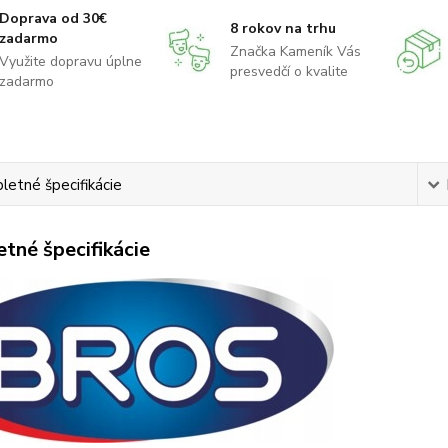
Doprava od 30€
8 rokov na trhu
zadarmo
Značka Kameník Vás
Využite dopravu úplne
presvedčí o kvalite
zadarmo
etné špecifikácie
tné špecifikácie