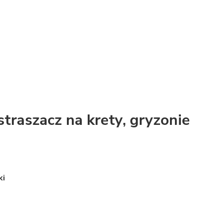
traszacz na krety, gryzonie
ki