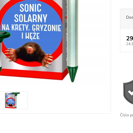
Dos
29
24,3
Číslo p