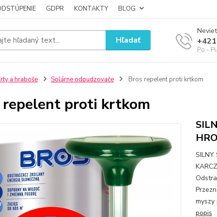
ODSTÚPENIE
GDPR
KONTAKTY
BLOG
Neviet
Hľadať
+421
Po - P
rty a hraboše
Solárne odpudzovače
Bros repelent proti krtkom
 repelent proti krtkom
SIL
HRO
SILNY
KARCZ
Odstra
Przezn
myszy 
popis