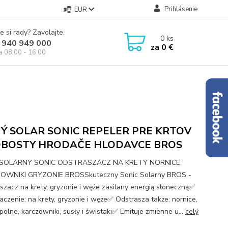
Prihlásenie
EUR
e si rady? Zavolajte.
0
ks
 940 949 000
za
0 €
ia 08:00 - 16:00
NÝ SOLAR SONIC REPELER PRE KRTOV
BOSTY HRODAČE HLODAVCE BROS
 SOLARNY SONIC ODSTRASZACZ NA KRETY NORNICE
OWNIKI GRYZONIE BROSSkuteczny Sonic Solarny BROS -
szacz na krety, gryzonie i węże zasilany energią słoneczną✅
aczenie: na krety, gryzonie i węże✅ Odstrasza także: nornice,
polne, karczowniki, susły i świstaki✅ Emituje zmienne u...
celý