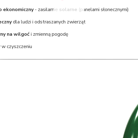
o ekonomiczny
- zasilarnie
solarne
(panelami słonecznymi)
eczny
dla ludzi i odstraszanych zwierząt
ny na wilgoć
i zmienną pogodę
y
w czyszczeniu