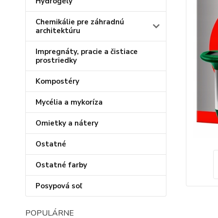
Hydrogély
Chemikálie pre záhradnú
architektúru
Impregnáty, pracie a čistiace
prostriedky
Kompostéry
Mycélia a mykoríza
Omietky a nátery
Ostatné
Ostatné farby
Posypová soľ
POPULÁRNE