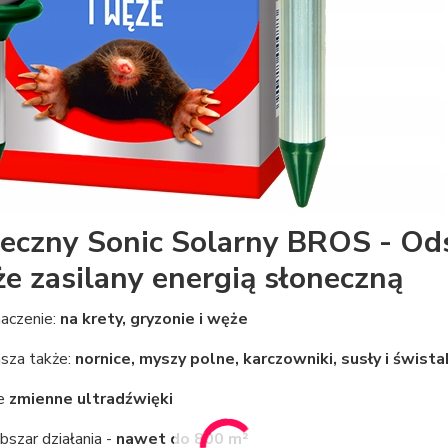
eczny Sonic Solarny BROS - Ods
że zasilany energią słoneczną
aczenie:
na krety, gryzonie i węże
sza także:
nornice, myszy polne, karczowniki, susły i śwista
je
zmienne ultradźwięki
szar działania -
nawet do 800 m²