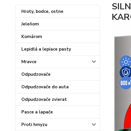
SIL
Hroty, bodce, ostne
KAR
Jeleňom
Komárom
Lepidlá a lepiace pasty
Mravce
Odpudzovače
Odpudzovače do auta
Odpudzovače zvierat
Pasce a lapače
Proti hmyzu