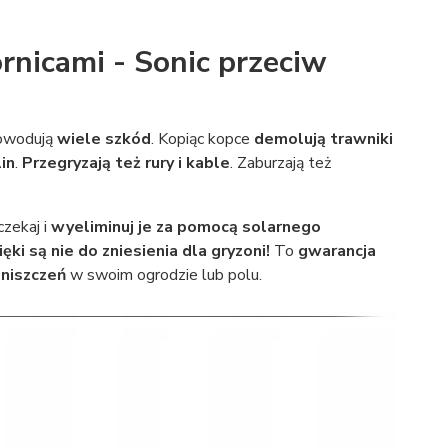
rnicami - Sonic przeciw
Powodują
wiele szkód
. Kopiąc kopce
demolują trawniki
lin
.
Przegryzają też rury i kable
. Zaburzają też
czekaj i
wyeliminuj je za pomocą solarnego
ki są nie do zniesienia dla gryzoni!
To
gwarancja
zniszczeń
w swoim ogrodzie lub polu.