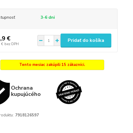
tupnosť
3-6 dni
,9 €
Pridať do košíka
 €
bez DPH
Tento mesiac zakúpili 15 zákazníci.
Ochrana
kupujúcého
roduktu:
7918126597