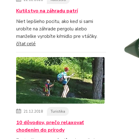
Kutilstvo na záhradu patrí
Niet lepšieho pocitu, ako keď si sami
urobíte na záhrade pergolu alebo
manželke vyrobíte kŕmidlo pre vtáčiky.
čítať celé
21.12.2018
Turistika
10 dôvodov, prečo relaxovať
chodením do prírody