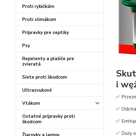
Proti rybičkám
Proti slimákom
Prípravky pre septiky
Psy
Repelenty a plašiče pre
zvieratá
Skut
Siete proti škodcom
i wę
Ultrazvukové
✅ Przezn
Vtákom
✅ Odstra
Ostatné prípravky proti
✅ Emitu
škodcom
✅ Duży ob
Žiarovky a lampy