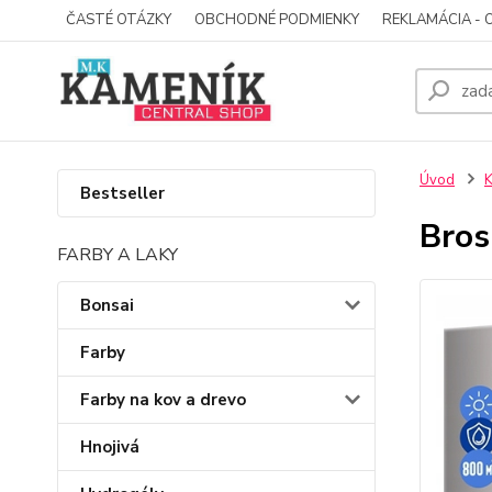
ČASTÉ OTÁZKY
OBCHODNÉ PODMIENKY
REKLAMÁCIA - 
Úvod
K
Bestseller
Bros
FARBY A LAKY
Bonsai
Farby
Farby na kov a drevo
Hnojivá