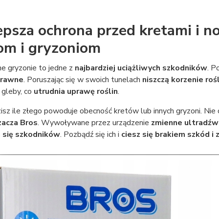
epsza ochrona przed kretami i no
om i gryzoniom
nne gryzonie to jedne z
najbardziej uciążliwych szkodników
. 
prawne
. Poruszając się w swoich tunelach
niszczą korzenie roś
 gleby, co
utrudnia uprawę roślin
.
sz ile złego powoduje obecność kretów lub innych gryzoni. Nie 
zacza Bros
. Wywoływane przez urządzenie
zmienne ultradźwię
 się szkodników
. Pozbądź się ich i
ciesz się brakiem szkód i 