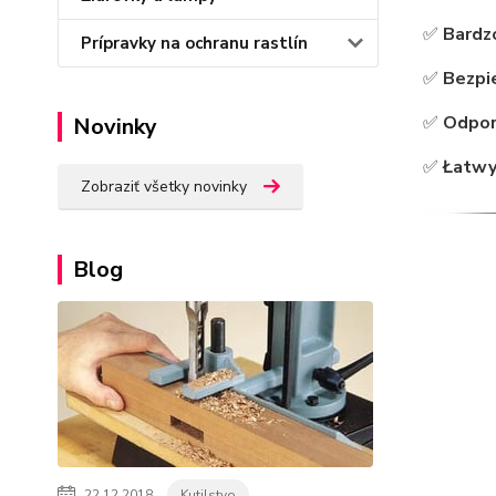
✅
Bardz
Prípravky na ochranu rastlín
✅
Bezpi
✅
Odpor
Novinky
✅
Łatw
Zobraziť všetky novinky
Blog
22.12.2018
Kutilstvo