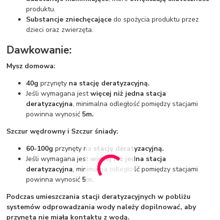
produktu.
Substancje zniechęcające
do spożycia produktu przez
dzieci oraz zwierzęta.
Dawkowanie:
Mysz domowa:
40g
przynęty
na stację deratyzacyjną.
Jeśli wymagana jest
więcej niż jedna stacja
deratyzacyjna
, minimalna odległość pomiędzy stacjami
powinna wynosić
5m.
Szczur wędrowny i Szczur śniady:
60-100g
przynęty na
stację deratyzacyjną.
Jeśli wymagana jest
więcej niż jedna stacja
deratyzacyjna
, minimalna odległość pomiędzy stacjami
powinna wynosić
5m.
Podczas umieszczania stacji deratyzacyjnych w pobliżu
systemów odprowadzania wody należy dopilnować, aby
przynęta nie miała kontaktu z wodą.