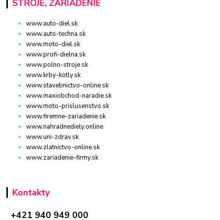
STROJE, ZARIADENIE
www.auto-diel.sk
www.auto-techna.sk
www.moto-diel.sk
www.profi-dielna.sk
www.polno-stroje.sk
www.krby-kotly.sk
www.stavebnictvo-online.sk
www.maxiobchod-naradie.sk
www.moto-prislusenstvo.sk
www.firemne-zariadenie.sk
www.nahradnediely.online
www.uni-zdrav.sk
www.zlatnictvo-online.sk
www.zariadenie-firmy.sk
Kontakty
+421 940 949 000