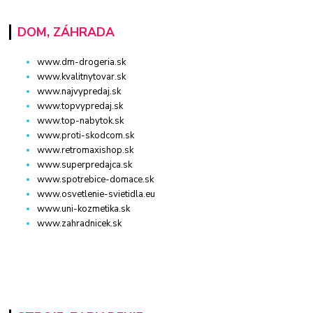
DOM, ZÁHRADA
www.dm-drogeria.sk
www.kvalitnytovar.sk
www.najvypredaj.sk
www.topvypredaj.sk
www.top-nabytok.sk
www.proti-skodcom.sk
www.retromaxishop.sk
www.superpredajca.sk
www.spotrebice-domace.sk
www.osvetlenie-svietidla.eu
www.uni-kozmetika.sk
www.zahradnicek.sk