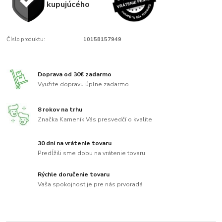
kupujúcého
Číslo produktu:
10158157949
Doprava od 30€ zadarmo
Využite dopravu úplne zadarmo
8 rokov na trhu
Značka Kameník Vás presvedčí o kvalite
30 dní na vrátenie tovaru
Predĺžili sme dobu na vrátenie tovaru
Rýchle doručenie tovaru
Vaša spokojnosť je pre nás prvoradá