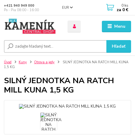
0
ks
+421 940 949 000
EUR
za
0 €
Po - Pia 08:00 - 16:00
Menu
Hľadať
Úvod
Kuny
Otrova a jedy
SILNÝ JEDNOTKA NA RATCH MILL KUNA
1,5 KG
SILNÝ JEDNOTKA NA RATCH
MILL KUNA 1,5 KG