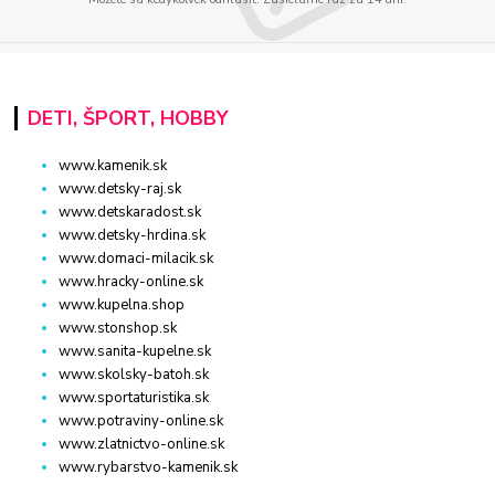
DETI, ŠPORT, HOBBY
www.kamenik.sk
www.detsky-raj.sk
www.detskaradost.sk
www.detsky-hrdina.sk
www.domaci-milacik.sk
www.hracky-online.sk
www.kupelna.shop
www.stonshop.sk
www.sanita-kupelne.sk
www.skolsky-batoh.sk
www.sportaturistika.sk
www.potraviny-online.sk
www.zlatnictvo-online.sk
www.rybarstvo-kamenik.sk