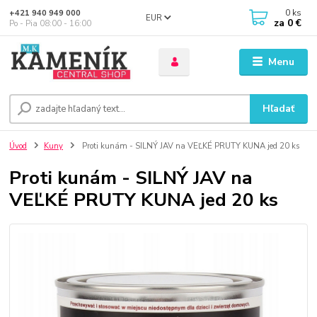
0
ks
+421 940 949 000
EUR
za
0 €
Po - Pia 08:00 - 16:00
Menu
Hľadať
Úvod
Kuny
Proti kunám - SILNÝ JAV na VEĽKÉ PRUTY KUNA jed 20 ks
Proti kunám - SILNÝ JAV na
VEĽKÉ PRUTY KUNA jed 20 ks