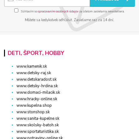
Súhlasím so
spracovaním osobných údajov
za účelom zasielania newslettera.
Môžete sa kedykoľvek odhlásiť. Zasielame raz za 14 dní.
DETI, ŠPORT, HOBBY
www.kamenik.sk
www.detsky-raj.sk
www.detskaradost.sk
www.detsky-hrdina.sk
www.domaci-milacik.sk
www.hracky-online.sk
www.kupelna.shop
www.stonshop.sk
www.sanita-kupelne.sk
www.skolsky-batoh.sk
www.sportaturistika.sk
www.potraviny-online.sk