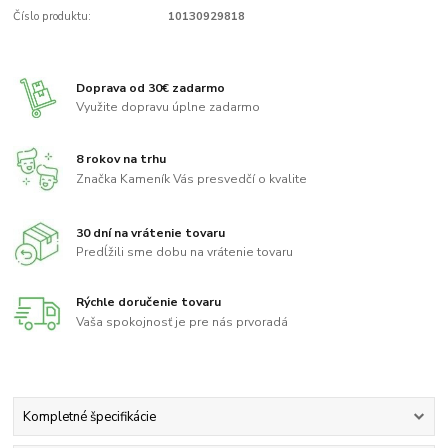
Číslo produktu:
10130929818
Doprava od 30€ zadarmo
Využite dopravu úplne zadarmo
8 rokov na trhu
Značka Kameník Vás presvedčí o kvalite
30 dní na vrátenie tovaru
Predĺžili sme dobu na vrátenie tovaru
Rýchle doručenie tovaru
Vaša spokojnosť je pre nás prvoradá
Kompletné špecifikácie