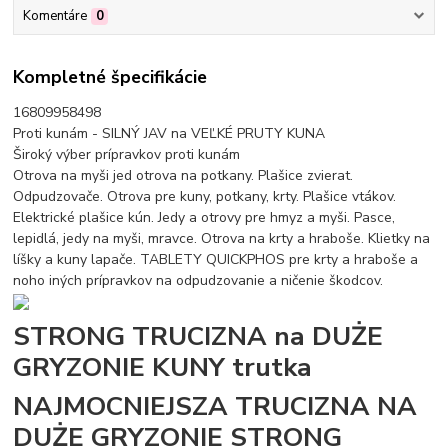
Komentáre
0
Kompletné špecifikácie
16809958498
Proti kunám - SILNÝ JAV na VEĽKÉ PRUTY KUNA
Široký výber prípravkov proti kunám
Otrova na myši jed otrova na potkany. Plašice zvierat.
Odpudzovače. Otrova pre kuny, potkany, krty. Plašice vtákov.
Elektrické plašice kún. Jedy a otrovy pre hmyz a myši. Pasce,
lepidlá, jedy na myši, mravce. Otrova na krty a hraboše. Klietky na
líšky a kuny lapače. TABLETY QUICKPHOS pre krty a hraboše a
noho iných prípravkov na odpudzovanie a ničenie škodcov.
STRONG TRUCIZNA na DUŻE
GRYZONIE KUNY trutka
NAJMOCNIEJSZA TRUCIZNA NA
DUŻE GRYZONIE STRONG