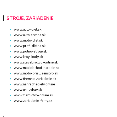
STROJE, ZARIADENIE
www.auto-diel.sk
www.auto-techna.sk
www.moto-diel.sk
www.profi-dielna.sk
www.polno-stroje.sk
www.krby-kotly.sk
www.stavebnictvo-online.sk
www.maxiobchod-naradie.sk
www.moto-prislusenstvo.sk
www.firemne-zariadenie.sk
www.nahradnediely.online
www.uni-zdrav.sk
www.zlatnictvo-online.sk
www.zariadenie-firmy.sk