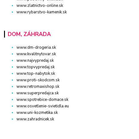
www.zlatnictvo-online.sk
www.rybarstvo-kamenik.sk
DOM, ZÁHRADA
www.dm-drogeria.sk
www.kvalitnytovar.sk
www.najvypredaj.sk
www.topvypredaj.sk
www.top-nabytok.sk
www.proti-skodcom.sk
www.retromaxishop.sk
www.superpredajca.sk
www.spotrebice-domace.sk
www.osvetlenie-svietidla.eu
www.uni-kozmetika.sk
www.zahradnicek.sk