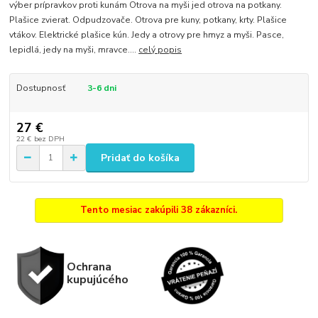
výber prípravkov proti kunám Otrova na myši jed otrova na potkany.
Plašice zvierat. Odpudzovače. Otrova pre kuny, potkany, krty. Plašice
vtákov. Elektrické plašice kún. Jedy a otrovy pre hmyz a myši. Pasce,
lepidlá, jedy na myši, mravce....
celý popis
Dostupnosť
3-6 dni
27 €
22 €
bez DPH
Pridať do košíka
Tento mesiac zakúpili 38 zákazníci.
Ochrana
kupujúcého