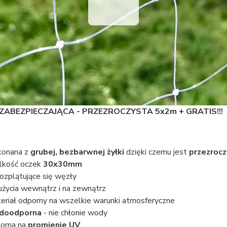
ZABEZPIECZAJĄCA - PRZEZROCZYSTA 5x2m + GRATIS!!!
onana z
grubej, bezbarwnej żyłki
dzięki czemu jest
przezroc
lkość oczek
30x30mm
rozplątujące się węzły
użycia wewnątrz i na zewnątrz
eriał odporny na wszelkie warunki atmosferyczne
doodporna
- nie chłonie wody
orna na
promienie UV