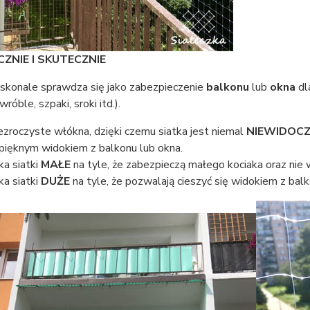
ZNIE I SKUTECZNIE
oskonale sprawdza się jako zabezpieczenie
balkonu
lub
okna
d
wróble, szpaki, sroki itd.).
ezroczyste włókna, dzięki czemu siatka jest niemal
NIEWIDOC
 pięknym widokiem z balkonu lub okna.
ka siatki
MAŁE
na tyle, że zabezpieczą małego kociaka oraz nie
ka siatki
DUŻE
na tyle, że pozwalają cieszyć się widokiem z bal