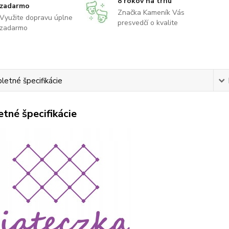
8 rokov na trhu
zadarmo
Značka Kameník Vás
Využite dopravu úplne
presvedčí o kvalite
zadarmo
etné špecifikácie
tné špecifikácie