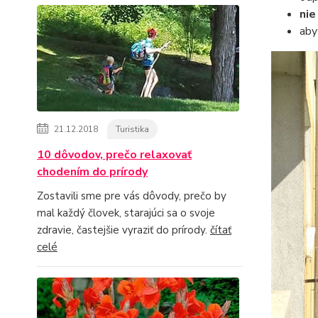
nie
aby
21.12.2018
Turistika
10 dôvodov, prečo relaxovať
chodením do prírody
Zostavili sme pre vás dôvody, prečo by
mal každý človek, starajúci sa o svoje
zdravie, častejšie vyraziť do prírody.
čítať
celé