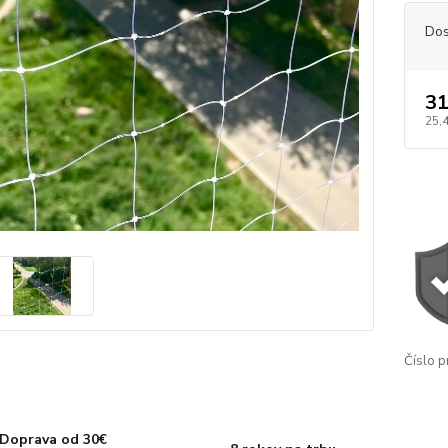
Dos
31
25,4
Číslo p
Doprava od 30€