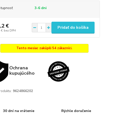
tupnosť
3-6 dni
,2 €
Pridať do košíka
 €
bez DPH
Tento mesiac zakúpili 54 zákazníci.
Ochrana
kupujúcého
roduktu:
9624866202
30 dní na vrátenie
Rýchle doručenie