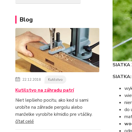
Blog
SIATKA 
SIATKA:
22.12.2018
Kutilstvo
wyk
Kutilstvo na záhradu patrí
wie
Niet lepšieho pocitu, ako keď si sami
nie
urobíte na záhrade pergolu alebo
do 
manželke vyrobíte kŕmidlo pre vtáčiky.
mat
čítať celé
wo
odp