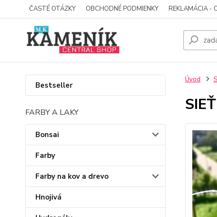
ČASTÉ OTÁZKY
OBCHODNÉ PODMIENKY
REKLAMÁCIA - 
Úvod
S
Bestseller
SIE
FARBY A LAKY
Bonsai
Farby
Farby na kov a drevo
Hnojivá