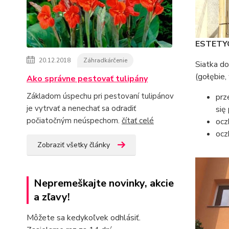
ESTETYC
20.12.2018
Záhradkárčenie
Siatka d
(gołębie, 
Ako správne pestovať tulipány
Základom úspechu pri pestovaní tulipánov
prz
je vytrvať a nenechať sa odradiť
się
počiatočným neúspechom.
čítať celé
ocz
ocz
Zobraziť všetky články
Nepremeškajte novinky, akcie
a zľavy!
Môžete sa kedykoľvek odhlásiť.