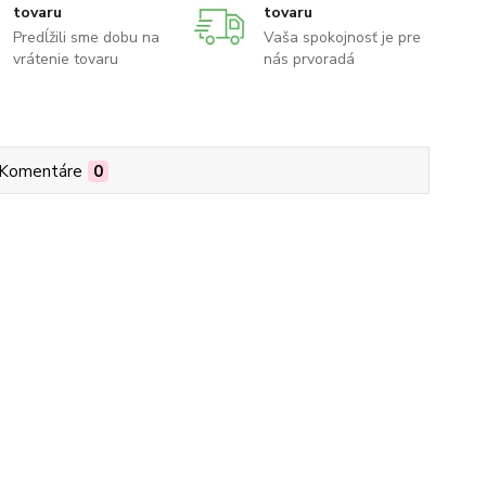
tovaru
tovaru
Predĺžili sme dobu na
Vaša spokojnosť je pre
vrátenie tovaru
nás prvoradá
Komentáre
0