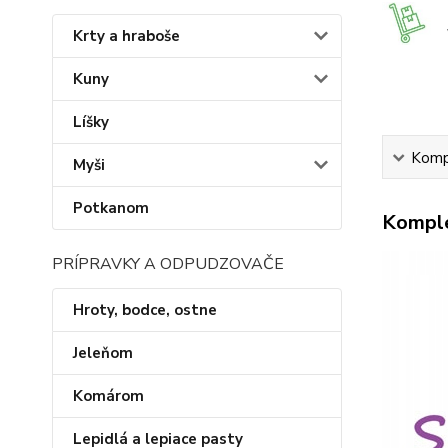
Krty a hraboše
Kuny
Líšky
Kompl
Myši
Potkanom
Komple
PRÍPRAVKY A ODPUDZOVAČE
Hroty, bodce, ostne
Jeleňom
Komárom
Lepidlá a lepiace pasty