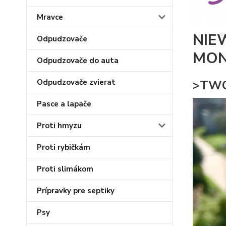
Mravce
NIE
Odpudzovače
MONT
Odpudzovače do auta
Odpudzovače zvierat
>TWO
Pasce a lapače
Proti hmyzu
Proti rybičkám
Proti slimákom
Prípravky pre septiky
Psy