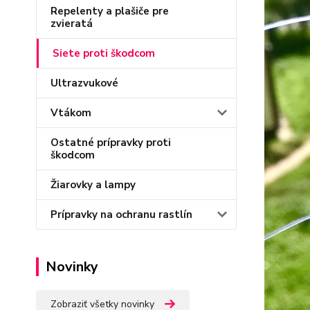
Repelenty a plašiče pre
zvieratá
Siete proti škodcom
Ultrazvukové
Vtákom
Ostatné prípravky proti
škodcom
Žiarovky a lampy
Prípravky na ochranu rastlín
Novinky
Zobraziť všetky novinky