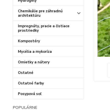
Hydrogély
Chemikálie pre záhradnú
architektúru
Impregnáty, pracie a čistiace
prostriedky
Kompostéry
Mycélia a mykoríza
Omietky a nátery
Ostatné
Ostatné farby
Posypová soľ
POPULÁRNE