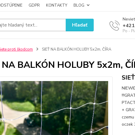
ODSTÚPENIE
GDPR
KONTAKTY
BLOG
Neviet
Hľadať
+421
Po - P
iete proti škodcom
SIEŤ NA BALKÓN HOLUBY 5x2m, ČÍRA
Ť NA BALKÓN HOLUBY 5x2m, Č
SIE
NIEWI
!!!GR
PTACT
+ GRAT
czemu 
oczek 