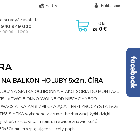
Prihlásenie
EUR
e si rady? Zavolajte.
0
ks
 940 949 000
za
0 €
ia 08:00 - 16:00
ÍRA
Ť NA BALKÓN HOLUBY 5x2m, ČÍRA
DOCZNA SIATKA OCHRONNA + AKCESORIA DO MONTAŻU
ATIS!!!>TWOJE OKNO WOLNE OD NIECHCIANEGO
WA<SIATKA ZABEZPIECZAJĄCA - PRZEZROCZYSTA 5x2m
IS!!!SIATKA:wykonana z grubej, bezbarwnej żyłki dzięki
jest przezroczysta i niemal niewidocznawielkość
30x30mmnierozplątujące s...
celý popis