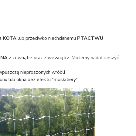
la
KOTA
lub przeciwko niechcianemu
PTACTWU
ZNA
z zewnątrz oraz z wewnątrz. Możemy nadal cieszyć
 wpuszczą nieproszonych wróbli
konu lub okna bez efektu "moskitiery"