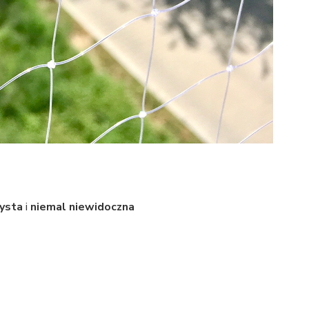
zysta
i
niemal niewidoczna