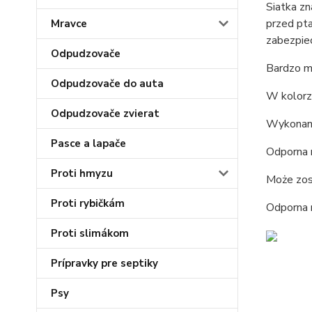
Siatka z
przed pta
Mravce
zabezpiec
Odpudzovače
Bardzo mo
Odpudzovače do auta
W kolorze
Odpudzovače zvierat
Wykonana
Pasce a lapače
Odporna n
Proti hmyzu
Może zost
Proti rybičkám
Odporna 
Proti slimákom
Prípravky pre septiky
Psy