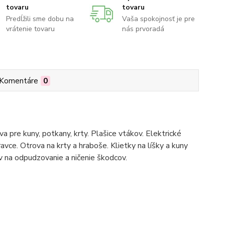
tovaru
tovaru
Predĺžili sme dobu na
Vaša spokojnosť je pre
vrátenie tovaru
nás prvoradá
Komentáre
0
 pre kuny, potkany, krty. Plašice vtákov. Elektrické
ravce. Otrova na krty a hraboše. Klietky na líšky a kuny
na odpudzovanie a ničenie škodcov.