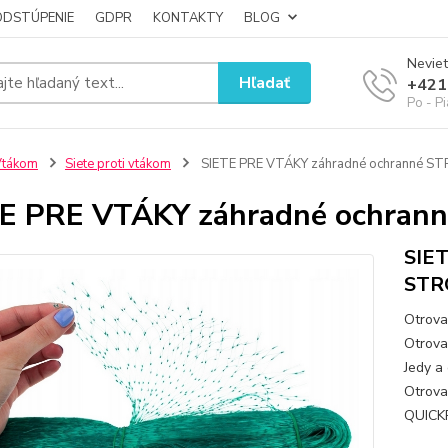
ODSTÚPENIE
GDPR
KONTAKTY
BLOG
Neviet
Hľadať
+421
Po - P
Vtákom
Siete proti vtákom
SIETE PRE VTÁKY záhradné ochranné 
TE PRE VTÁKY záhradné ochra
SIET
STR
Otrova
Otrova 
Jedy a 
Otrova
QUICKP