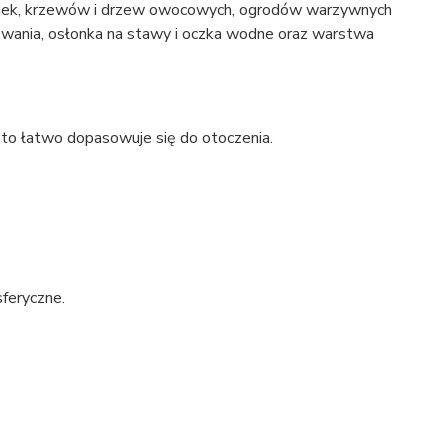
dzonek, krzewów i drzew owocowych, ogrodów warzywnych
kowania, osłonka na stawy i oczka wodne oraz warstwa
 to łatwo dopasowuje się do otoczenia.
feryczne.