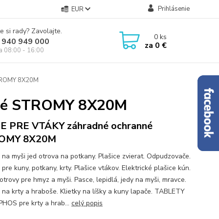
Prihlásenie
EUR
e si rady? Zavolajte.
0
ks
 940 949 000
za
0 €
ia 08:00 - 16:00
STROMY 8X20M
nné STROMY 8X20M
E PRE VTÁKY záhradné ochranné
OMY 8X20M
 na myši jed otrova na potkany. Plašice zvierat. Odpudzovače.
pre kuny, potkany, krty. Plašice vtákov. Elektrické plašice kún.
otrovy pre hmyz a myši. Pasce, lepidlá, jedy na myši, mravce.
 na krty a hraboše. Klietky na líšky a kuny lapače. TABLETY
HOS pre krty a hrab...
celý popis