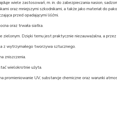
najduje wiele zastosowań, m. in. do zabezpieczania nasion, sa
kami oraz mniejszymi szkodnikami, a także jako materiał do pa
zająca przed opadającymi liśćmi.
cna oraz trwała siatka.
 zielonym. Dzięki temu jest praktycznie niezauważalna, a przez
 z wytrzymałego tworzywa sztucznego.
a zniszczenia.
ać wielokrotnie użyta.
na promieniowanie UV, substancje chemiczne oraz warunki atmos