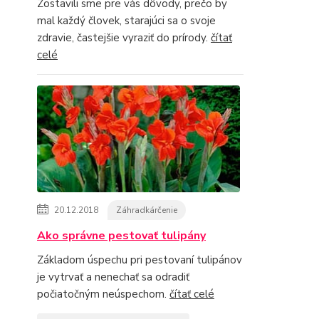
Zostavili sme pre vás dôvody, prečo by
mal každý človek, starajúci sa o svoje
zdravie, častejšie vyraziť do prírody.
čítať
celé
20.12.2018
Záhradkárčenie
Ako správne pestovať tulipány
Základom úspechu pri pestovaní tulipánov
je vytrvať a nenechať sa odradiť
počiatočným neúspechom.
čítať celé