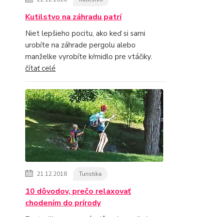
Kutilstvo na záhradu patrí
Niet lepšieho pocitu, ako keď si sami
urobíte na záhrade pergolu alebo
manželke vyrobíte kŕmidlo pre vtáčiky.
čítať celé
21.12.2018
Turistika
10 dôvodov, prečo relaxovať
chodením do prírody