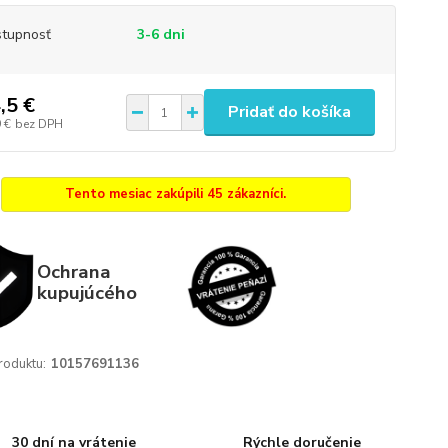
tupnosť
3-6 dni
,5 €
Pridať do košíka
 €
bez DPH
Tento mesiac zakúpili 45 zákazníci.
Ochrana
kupujúcého
roduktu:
10157691136
30 dní na vrátenie
Rýchle doručenie