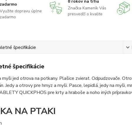
8 rokov na trhu
zadarmo
Značka Kameník Vás
Využite dopravu úplne
presvedčí o kvalite
zadarmo
etné špecifikácie
tné špecifikácie
 myši jed otrova na potkany. Plašice zvierat. Odpudzovače. Otrova
ún. Jedy a otrovy pre hmyz a myši. Pasce, lepidlá, jedy na myši, m
TABLETY QUICKPHOS pre krty a hraboše a noho iných prípravkov 
TKA NA PTAKI
m