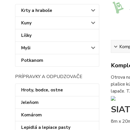
Krty a hraboše
Kuny
Líšky
Kompl
Myši
Potkanom
Komple
PRÍPRAVKY A ODPUDZOVAČE
Otrova na
plašice k
Hroty, bodce, ostne
lapače. 
Jeleňom
SIA
Komárom
8m x 20
Lepidlá a lepiace pasty