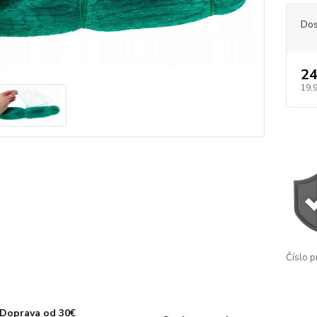
Dos
24
19,9
Číslo p
Doprava od 30€