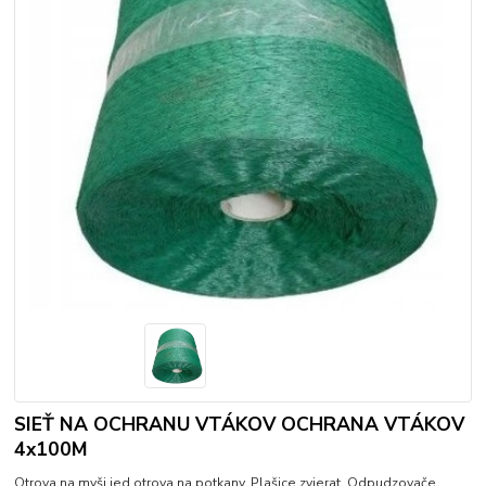
SIEŤ NA OCHRANU VTÁKOV OCHRANA VTÁKOV
4x100M
Otrova na myši jed otrova na potkany. Plašice zvierat. Odpudzovače.