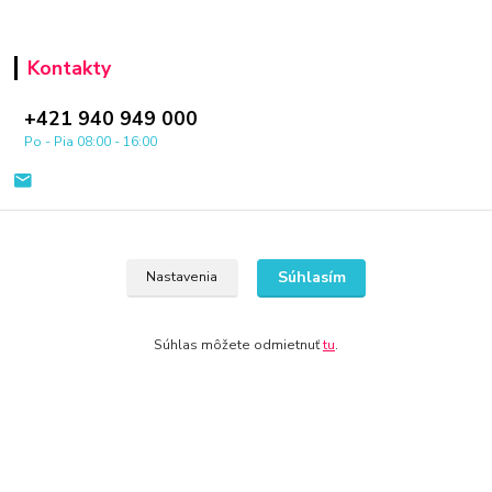
Kontakty
+421 940 949 000
Po - Pia 08:00 - 16:00
Súhlasím
Nastavenia
© 2024 Všetky práva vyhradené KAMENIK.SK
Súhlas môžete odmietnuť
tu
.
Vytvorené na
Eshop-rychlo.sk