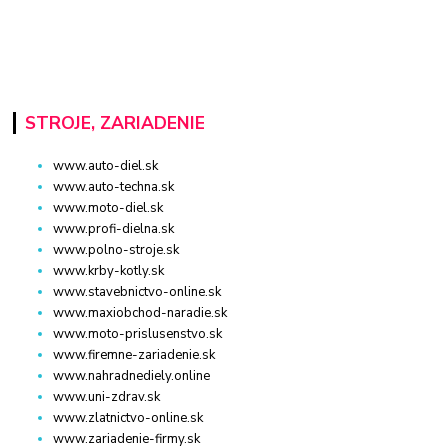
STROJE, ZARIADENIE
www.auto-diel.sk
www.auto-techna.sk
www.moto-diel.sk
www.profi-dielna.sk
www.polno-stroje.sk
www.krby-kotly.sk
www.stavebnictvo-online.sk
www.maxiobchod-naradie.sk
www.moto-prislusenstvo.sk
www.firemne-zariadenie.sk
www.nahradnediely.online
www.uni-zdrav.sk
www.zlatnictvo-online.sk
www.zariadenie-firmy.sk