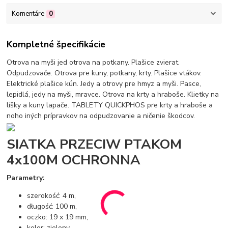
Komentáre
0
Kompletné špecifikácie
Otrova na myši jed otrova na potkany. Plašice zvierat.
Odpudzovače. Otrova pre kuny, potkany, krty. Plašice vtákov.
Elektrické plašice kún. Jedy a otrovy pre hmyz a myši. Pasce,
lepidlá, jedy na myši, mravce. Otrova na krty a hraboše. Klietky na
líšky a kuny lapače. TABLETY QUICKPHOS pre krty a hraboše a
noho iných prípravkov na odpudzovanie a ničenie škodcov.
SIATKA PRZECIW PTAKOM
4x100M OCHRONNA
Parametry:
szerokość: 4 m,
długość: 100 m,
oczko: 19 x 19 mm,
kolor: zielony,