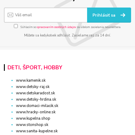
Prihlásiť sa
Súhlasím so
spracovaním osobných údajov
za účelom zasielania newslettera.
Môžete sa kedykoľvek odhlásiť. Zasielame raz za 14 dní.
DETI, ŠPORT, HOBBY
www.kamenik.sk
www.detsky-raj.sk
www.detskaradost.sk
www.detsky-hrdina.sk
www.domaci-milacik.sk
www.hracky-online.sk
www.kupelna.shop
www.stonshop.sk
www.sanita-kupelne.sk