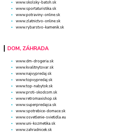
www.skolsky-batoh.sk
www.sportaturistika.sk
www.potraviny-online.sk
www.zlatnictvo-online.sk
www.rybarstvo-kamenik.sk
DOM, ZÁHRADA
www.dm-drogeria.sk
www.kvalitnytovar.sk
www.najvypredaj.sk
www.topvypredaj.sk
www.top-nabytok.sk
www.proti-skodcom.sk
www.retromaxishop.sk
www.superpredajca.sk
www.spotrebice-domace.sk
www.osvetlenie-svietidla.eu
www.uni-kozmetika.sk
www.zahradnicek.sk