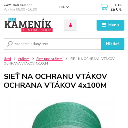
0
ks
+421 940 949 000
EUR
za
0 €
Po - Pia 08:00 - 16:00
Menu
Hľadať
Úvod
Vtákom
Siete proti vtákom
SIEŤ NA OCHRANU VTÁKOV
OCHRANA VTÁKOV 4x100M
SIEŤ NA OCHRANU VTÁKOV
OCHRANA VTÁKOV 4x100M