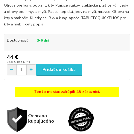
Otrova pre kuny, potkany, krty. Plašice vtákov. Elektrické plašice kún. Jedy
a otrovy pre hmyz a myši. Pasce, lepidlá, jedy na myši, mravce. Otrova na
krty a hraboše. Klietky na líšky a kuny lapače. TABLETY QUICKPHOS pre
krty a hrab...
celý popis
Dostupnosť
3-6 dni
44 €
35,8 €
bez DPH
Pridať do košíka
Tento mesiac zakúpili 45 zákazníci.
Ochrana
kupujúcého