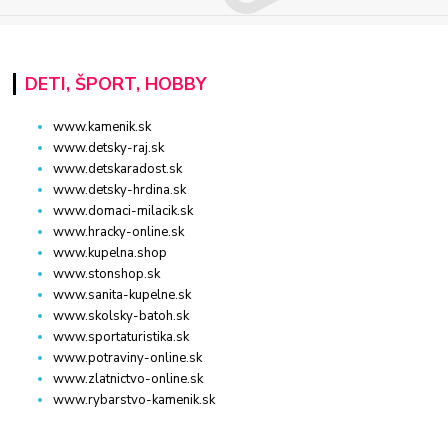
DETI, ŠPORT, HOBBY
www.kamenik.sk
www.detsky-raj.sk
www.detskaradost.sk
www.detsky-hrdina.sk
www.domaci-milacik.sk
www.hracky-online.sk
www.kupelna.shop
www.stonshop.sk
www.sanita-kupelne.sk
www.skolsky-batoh.sk
www.sportaturistika.sk
www.potraviny-online.sk
www.zlatnictvo-online.sk
www.rybarstvo-kamenik.sk