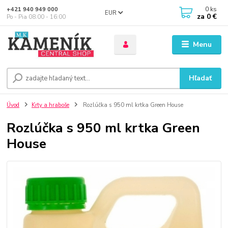
0
ks
+421 940 949 000
EUR
za
0 €
Po - Pia 08:00 - 16:00
Menu
Hľadať
Úvod
Krty a hraboše
Rozlúčka s 950 ml krtka Green House
Rozlúčka s 950 ml krtka Green
House