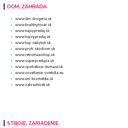
DOM, ZÁHRADA
www.dm-drogeria.sk
www.kvalitnytovar.sk
www.najvypredaj.sk
www.topvypredaj.sk
www.top-nabytok.sk
www.proti-skodcom.sk
www.retromaxishop.sk
www.superpredajca.sk
www.spotrebice-domace.sk
www.osvetlenie-svietidla.eu
www.uni-kozmetika.sk
www.zahradnicek.sk
STROJE, ZARIADENIE