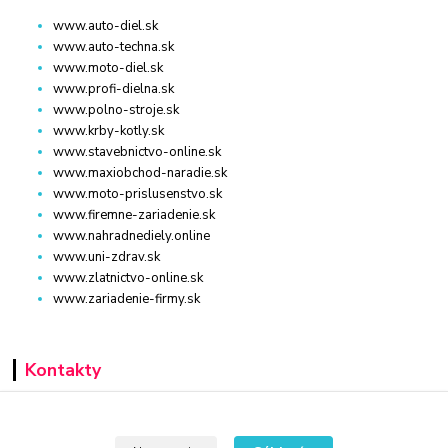
www.auto-diel.sk
www.auto-techna.sk
www.moto-diel.sk
www.profi-dielna.sk
www.polno-stroje.sk
www.krby-kotly.sk
www.stavebnictvo-online.sk
www.maxiobchod-naradie.sk
www.moto-prislusenstvo.sk
www.firemne-zariadenie.sk
www.nahradnediely.online
www.uni-zdrav.sk
www.zlatnictvo-online.sk
www.zariadenie-firmy.sk
Kontakty
+421 940 949 000
Po - Pia 08:00 - 16:00