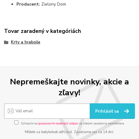
Producent:
Zielony Dom
Tovar zaradený v kategóriách
Krty a hraboše
Nepremeškajte novinky, akcie a
zľavy!
Prihlásiť sa
Súhlasím so
spracovaním osobných údajov
za účelom zasielania newslettera.
Môžete sa kedykoľvek odhlásiť. Zasielame raz za 14 dní.