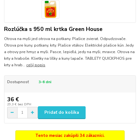
Rozlúčka s 950 ml krtka Green House
Otrova na myši jed otrova na potkany. Plašice zvierat. Odpudzovače.
Otrova pre kuny, potkany, krty. Plašice vtákov. Elektrické plašice kún. Jedy
a otrovy pre hmyz a myši. Pasce, lepidlá, jedy na myši, mravce. Otrova na
krty a hraboše. Klietky na líšky a kuny lapače. TABLETY QUICKPHOS pre
krty a hrab...
celý popis
Dostupnosť
3-6 dni
36 €
29,3 €
bez DPH
Pridať do košíka
Tento mesiac zakúpili 34 zákazníci.