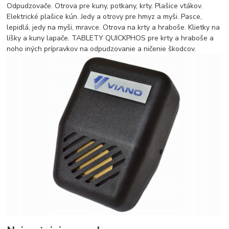
Odpudzovače. Otrova pre kuny, potkany, krty. Plašice vtákov.
Elektrické plašice kún. Jedy a otrovy pre hmyz a myši. Pasce,
lepidlá, jedy na myši, mravce. Otrova na krty a hraboše. Klietky na
líšky a kuny lapače. TABLETY QUICKPHOS pre krty a hraboše a
noho iných prípravkov na odpudzovanie a ničenie škodcov.