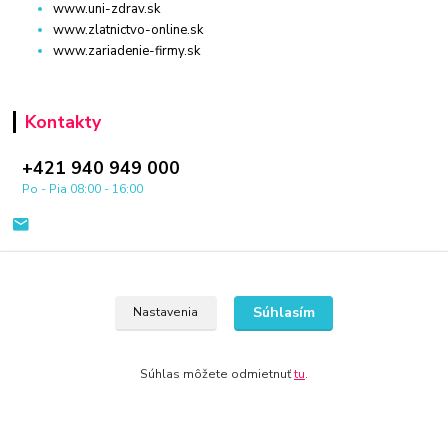
www.uni-zdrav.sk
www.zlatnictvo-online.sk
www.zariadenie-firmy.sk
Kontakty
+421 940 949 000
Po - Pia 08:00 - 16:00
Súhlasím
Nastavenia
© 2024 Všetky práva vyhradené KAMENIK.SK
Súhlas môžete odmietnuť
tu
.
Vytvorené na
Eshop-rychlo.sk