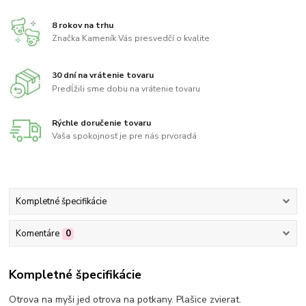
8 rokov na trhu
Značka Kameník Vás presvedčí o kvalite
30 dní na vrátenie tovaru
Predĺžili sme dobu na vrátenie tovaru
Rýchle doručenie tovaru
Vaša spokojnosť je pre nás prvoradá
Kompletné špecifikácie
Komentáre
0
Kompletné špecifikácie
Otrova na myši jed otrova na potkany. Plašice zvierat.