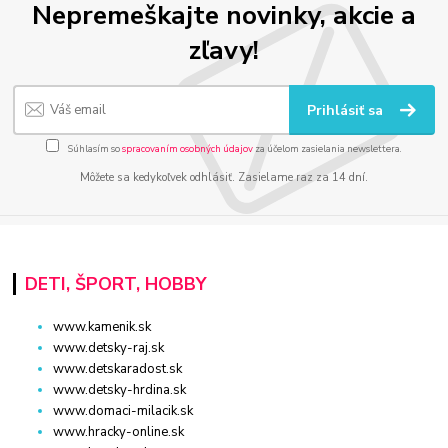
Nepremeškajte novinky, akcie a
zľavy!
Prihlásiť sa
Súhlasím so
spracovaním osobných údajov
za účelom zasielania newslettera.
Môžete sa kedykoľvek odhlásiť. Zasielame raz za 14 dní.
DETI, ŠPORT, HOBBY
www.kamenik.sk
www.detsky-raj.sk
www.detskaradost.sk
www.detsky-hrdina.sk
www.domaci-milacik.sk
www.hracky-online.sk