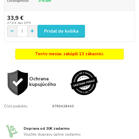
Dostupnosť
3-6 dni
33,9 €
27,6 €
bez DPH
Pridať do košíka
Tento mesiac zakúpili 13 zákazníci.
Ochrana
kupujúcého
Číslo produktu:
9760426443
Doprava od 30€ zadarmo
Využite dopravu úplne zadarmo