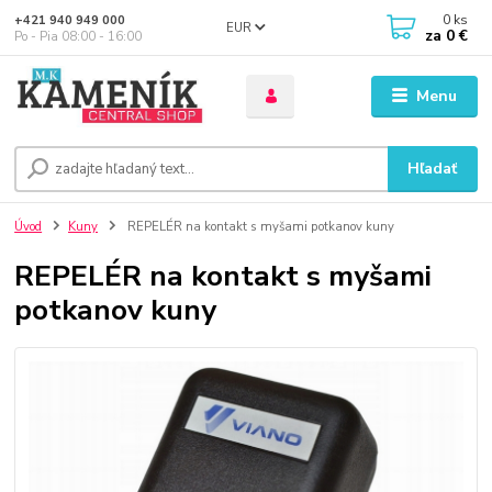
0
ks
+421 940 949 000
EUR
za
0 €
Po - Pia 08:00 - 16:00
Menu
Hľadať
Úvod
Kuny
REPELÉR na kontakt s myšami potkanov kuny
REPELÉR na kontakt s myšami
potkanov kuny