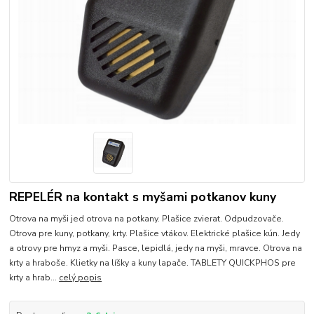
REPELÉR na kontakt s myšami potkanov kuny
Otrova na myši jed otrova na potkany. Plašice zvierat. Odpudzovače.
Otrova pre kuny, potkany, krty. Plašice vtákov. Elektrické plašice kún. Jedy
a otrovy pre hmyz a myši. Pasce, lepidlá, jedy na myši, mravce. Otrova na
krty a hraboše. Klietky na líšky a kuny lapače. TABLETY QUICKPHOS pre
krty a hrab...
celý popis