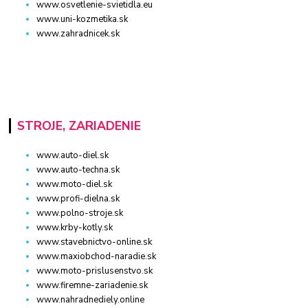
www.osvetlenie-svietidla.eu
www.uni-kozmetika.sk
www.zahradnicek.sk
STROJE, ZARIADENIE
www.auto-diel.sk
www.auto-techna.sk
www.moto-diel.sk
www.profi-dielna.sk
www.polno-stroje.sk
www.krby-kotly.sk
www.stavebnictvo-online.sk
www.maxiobchod-naradie.sk
www.moto-prislusenstvo.sk
www.firemne-zariadenie.sk
www.nahradnediely.online