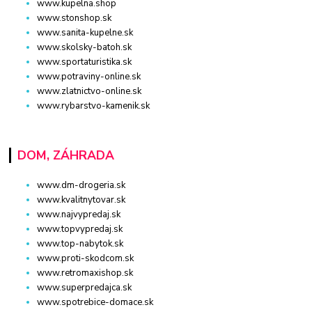
www.kupelna.shop
www.stonshop.sk
www.sanita-kupelne.sk
www.skolsky-batoh.sk
www.sportaturistika.sk
www.potraviny-online.sk
www.zlatnictvo-online.sk
www.rybarstvo-kamenik.sk
DOM, ZÁHRADA
www.dm-drogeria.sk
www.kvalitnytovar.sk
www.najvypredaj.sk
www.topvypredaj.sk
www.top-nabytok.sk
www.proti-skodcom.sk
www.retromaxishop.sk
www.superpredajca.sk
www.spotrebice-domace.sk