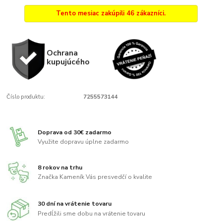
Tento mesiac zakúpili 46 zákazníci.
Ochrana
kupujúcého
Číslo produktu:
7255573144
Doprava od 30€ zadarmo
Využite dopravu úplne zadarmo
8 rokov na trhu
Značka Kameník Vás presvedčí o kvalite
30 dní na vrátenie tovaru
Predĺžili sme dobu na vrátenie tovaru