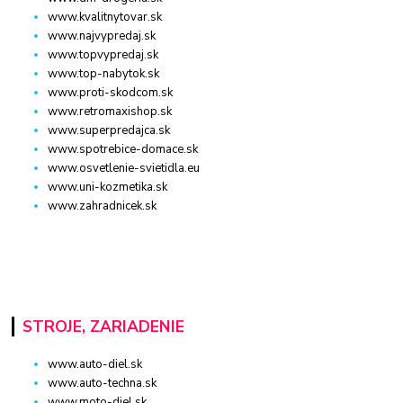
www.kvalitnytovar.sk
www.najvypredaj.sk
www.topvypredaj.sk
www.top-nabytok.sk
www.proti-skodcom.sk
www.retromaxishop.sk
www.superpredajca.sk
www.spotrebice-domace.sk
www.osvetlenie-svietidla.eu
www.uni-kozmetika.sk
www.zahradnicek.sk
STROJE, ZARIADENIE
www.auto-diel.sk
www.auto-techna.sk
www.moto-diel.sk