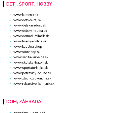
DETI, ŠPORT, HOBBY
www.kamenik.sk
www.detsky-raj.sk
www.detskaradost.sk
www.detsky-hrdina.sk
www.domaci-milacik.sk
www.hracky-online.sk
www.kupelna.shop
www.stonshop.sk
www.sanita-kupelne.sk
www.skolsky-batoh.sk
www.sportaturistika.sk
www.potraviny-online.sk
www.zlatnictvo-online.sk
www.rybarstvo-kamenik.sk
DOM, ZÁHRADA
www.dm-drogeria.sk