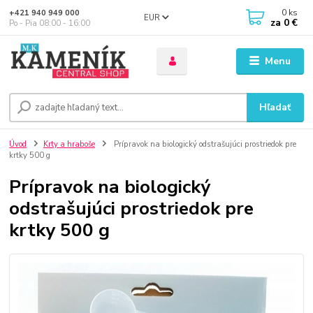
0
ks
+421 940 949 000
EUR
za
0 €
Po - Pia 08:00 - 16:00
Menu
Hľadať
Úvod
Krty a hraboše
Prípravok na biologický odstrašujúci prostriedok pre
krtky 500 g
Prípravok na biologický
odstrašujúci prostriedok pre
krtky 500 g