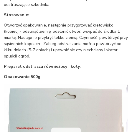
odstraszające szkodnika.
Stosowanie:
Otworzyć opakowanie, następnie przygotować kretowisko
(kopiec) - odsunąć ziemię, odsłonić otwór, wsypać do środka 1
miarkę. Następnie przykryć lekko ziemią. Czynność powtórzyć przy
sąsiednich kopcach. Zabieg odstraszania można powtórzyć po
kilku dniach (5-7 dniach) i upewnić się czy niechciany lokator
opuścił ogród.
Preparat odstrasza również
psy i koty.
Opakowanie 500g