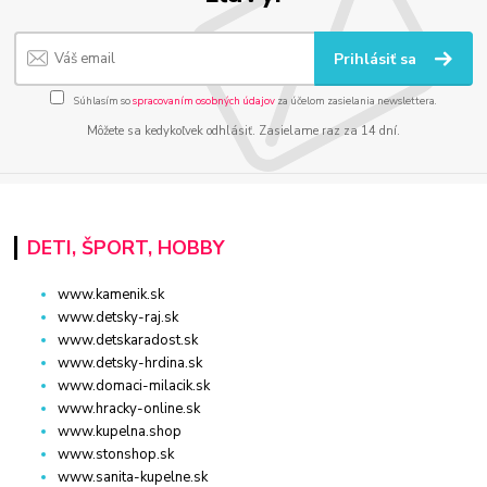
Prihlásiť sa
Súhlasím so
spracovaním osobných údajov
za účelom zasielania newslettera.
Môžete sa kedykoľvek odhlásiť. Zasielame raz za 14 dní.
DETI, ŠPORT, HOBBY
www.kamenik.sk
www.detsky-raj.sk
www.detskaradost.sk
www.detsky-hrdina.sk
www.domaci-milacik.sk
www.hracky-online.sk
www.kupelna.shop
www.stonshop.sk
www.sanita-kupelne.sk