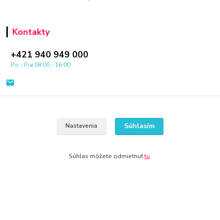
Kontakty
+421 940 949 000
Po - Pia 08:00 - 16:00
Súhlasím
Nastavenia
© 2024 Všetky práva vyhradené KAMENIK.SK
Súhlas môžete odmietnuť
tu
.
Vytvorené na
Eshop-rychlo.sk