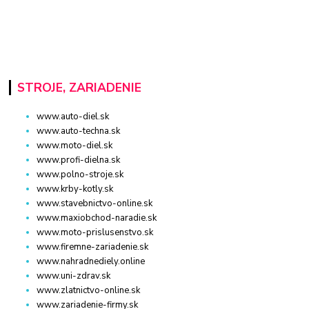
STROJE, ZARIADENIE
www.auto-diel.sk
www.auto-techna.sk
www.moto-diel.sk
www.profi-dielna.sk
www.polno-stroje.sk
www.krby-kotly.sk
www.stavebnictvo-online.sk
www.maxiobchod-naradie.sk
www.moto-prislusenstvo.sk
www.firemne-zariadenie.sk
www.nahradnediely.online
www.uni-zdrav.sk
www.zlatnictvo-online.sk
www.zariadenie-firmy.sk