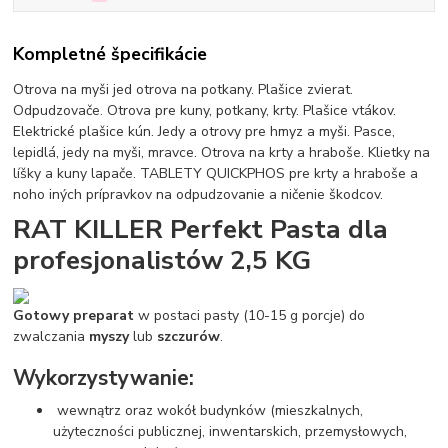
Kompletné špecifikácie
Otrova na myši jed otrova na potkany. Plašice zvierat.
Odpudzovače. Otrova pre kuny, potkany, krty. Plašice vtákov.
Elektrické plašice kún. Jedy a otrovy pre hmyz a myši. Pasce,
lepidlá, jedy na myši, mravce. Otrova na krty a hraboše. Klietky na
líšky a kuny lapače. TABLETY QUICKPHOS pre krty a hraboše a
noho iných prípravkov na odpudzovanie a ničenie škodcov.
RAT KILLER Perfekt Pasta dla
profesjonalistów 2,5 KG
Gotowy preparat
w postaci pasty (10-15 g porcje) do
zwalczania
myszy
lub
szczurów
.
Wykorzystywanie:
wewnątrz oraz wokół budynków (mieszkalnych,
użyteczności publicznej, inwentarskich, przemysłowych,