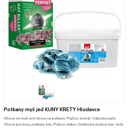
Potkany myš jed KUNY KRETY Hlodavce
Otrova na myši jed otrova na potkany. Plašice zvierat. Odpudzovače.
Otrova pre kuny, potkany, krty. Plašice vtákov. Elektrické plašice kún. Jedy