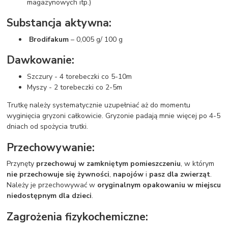
magazynowych itp.)
Substancja aktywna:
Brodifakum
– 0,005 g/ 100 g
Dawkowanie:
Szczury - 4 torebeczki co 5-10m
Myszy - 2 torebeczki co 2-5m
Trutkę należy systematycznie uzupełniać aż do momentu
wyginięcia gryzoni całkowicie. Gryzonie padają mnie więcej po 4-5
dniach od spożycia trutki.
Przechowywanie:
Przynęty
przechowuj w zamkniętym pomieszczeniu
, w którym
nie przechowuje się żywności
,
napojów
i
pasz dla zwierząt
.
Należy je przechowywać w
oryginalnym opakowaniu w miejscu
niedostępnym dla dzieci
.
Zagrożenia fizykochemiczne: