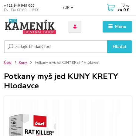
0
ks
+421 940 949 000
EUR
za
0 €
Po - Pia 08:00 - 16:00
Menu
Hľadať
Úvod
Kuny
Potkany myš jed KUNY KRETY Hlodavce
Potkany myš jed KUNY KRETY
Hlodavce