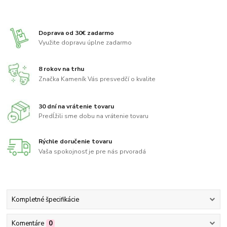
Doprava od 30€ zadarmo
Využite dopravu úplne zadarmo
8 rokov na trhu
Značka Kameník Vás presvedčí o kvalite
30 dní na vrátenie tovaru
Predĺžili sme dobu na vrátenie tovaru
Rýchle doručenie tovaru
Vaša spokojnosť je pre nás prvoradá
Kompletné špecifikácie
Komentáre
0