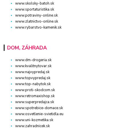
www.skolsky-batoh.sk
www.sportaturistika.sk
www.potraviny-online.sk
www.zlatnictvo-online.sk
www.rybarstvo-kamenik.sk
DOM, ZÁHRADA
www.dm-drogeria.sk
www.kvalitnytovar.sk
www.najvypredaj.sk
www.topvypredaj.sk
www.top-nabytok.sk
www.proti-skodcom.sk
www.retromaxishop.sk
www.superpredajca.sk
www.spotrebice-domace.sk
www.osvetlenie-svietidla.eu
www.uni-kozmetika.sk
www.zahradnicek.sk