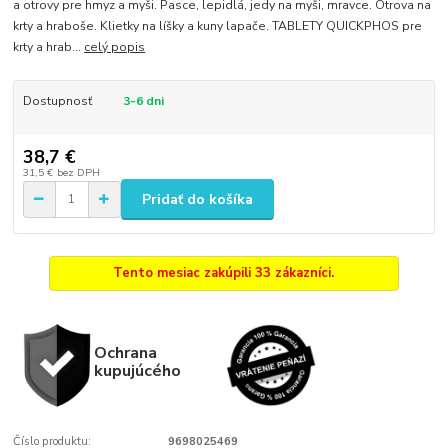
a otrovy pre hmyz a myši. Pasce, lepidlá, jedy na myši, mravce. Otrova na
krty a hraboše. Klietky na líšky a kuny lapače. TABLETY QUICKPHOS pre
krty a hrab...
celý popis
Dostupnosť
3-6 dni
38,7 €
31,5 €
bez DPH
Pridať do košíka
Tento mesiac zakúpili 33 zákazníci.
Ochrana
kupujúcého
Číslo produktu:
9698025469