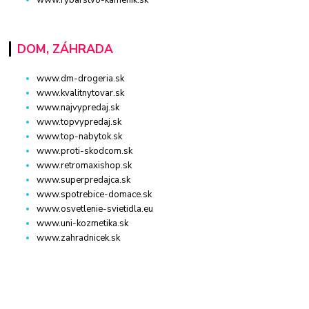
www.rybarstvo-kamenik.sk
DOM, ZÁHRADA
www.dm-drogeria.sk
www.kvalitnytovar.sk
www.najvypredaj.sk
www.topvypredaj.sk
www.top-nabytok.sk
www.proti-skodcom.sk
www.retromaxishop.sk
www.superpredajca.sk
www.spotrebice-domace.sk
www.osvetlenie-svietidla.eu
www.uni-kozmetika.sk
www.zahradnicek.sk