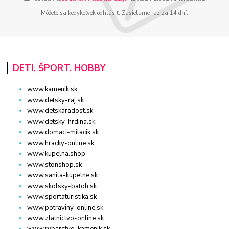
Môžete sa kedykoľvek odhlásiť. Zasielame raz za 14 dní.
DETI, ŠPORT, HOBBY
www.kamenik.sk
www.detsky-raj.sk
www.detskaradost.sk
www.detsky-hrdina.sk
www.domaci-milacik.sk
www.hracky-online.sk
www.kupelna.shop
www.stonshop.sk
www.sanita-kupelne.sk
www.skolsky-batoh.sk
www.sportaturistika.sk
www.potraviny-online.sk
www.zlatnictvo-online.sk