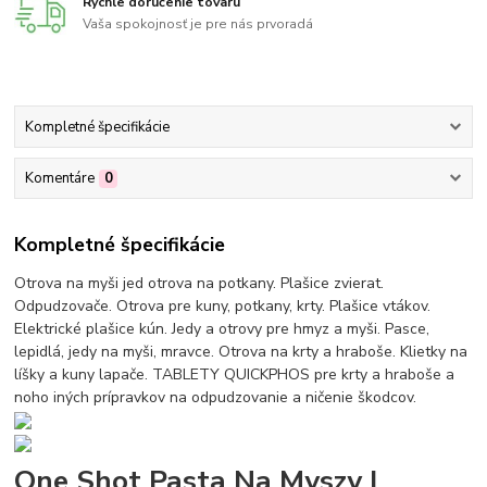
Rýchle doručenie tovaru
Vaša spokojnosť je pre nás prvoradá
Kompletné špecifikácie
Komentáre
0
Kompletné špecifikácie
Otrova na myši jed otrova na potkany. Plašice zvierat.
Odpudzovače. Otrova pre kuny, potkany, krty. Plašice vtákov.
Elektrické plašice kún. Jedy a otrovy pre hmyz a myši. Pasce,
lepidlá, jedy na myši, mravce. Otrova na krty a hraboše. Klietky na
líšky a kuny lapače. TABLETY QUICKPHOS pre krty a hraboše a
noho iných prípravkov na odpudzovanie a ničenie škodcov.
One Shot Pasta Na Myszy I