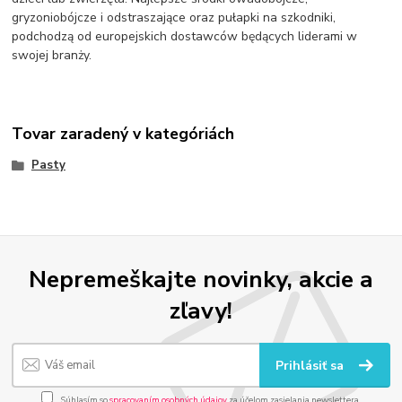
gryzoniobójcze i odstraszające oraz pułapki na szkodniki,
podchodzą od europejskich dostawców będących liderami w
swojej branży.
Tovar zaradený v kategóriách
Pasty
Nepremeškajte novinky, akcie a
zľavy!
Prihlásiť sa
Súhlasím so
spracovaním osobných údajov
za účelom zasielania newslettera.