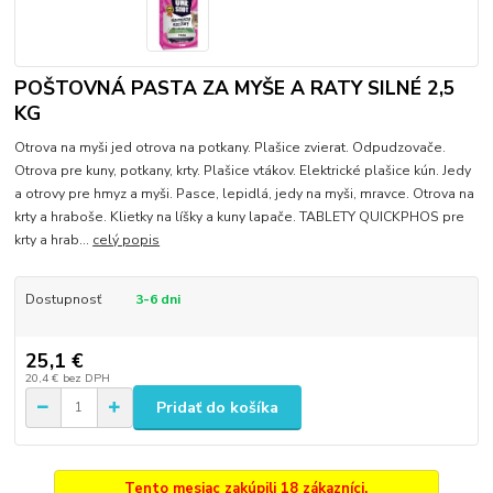
POŠTOVNÁ PASTA ZA MYŠE A RATY SILNÉ 2,5
KG
Otrova na myši jed otrova na potkany. Plašice zvierat. Odpudzovače.
Otrova pre kuny, potkany, krty. Plašice vtákov. Elektrické plašice kún. Jedy
a otrovy pre hmyz a myši. Pasce, lepidlá, jedy na myši, mravce. Otrova na
krty a hraboše. Klietky na líšky a kuny lapače. TABLETY QUICKPHOS pre
krty a hrab...
celý popis
Dostupnosť
3-6 dni
25,1 €
20,4 €
bez DPH
Pridať do košíka
Tento mesiac zakúpili 18 zákazníci.