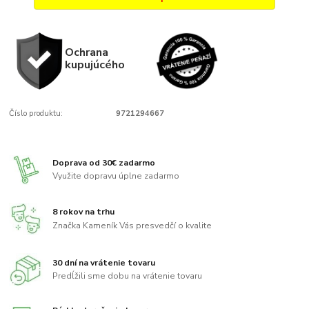
Ochrana
kupujúcého
Číslo produktu:
9721294667
Doprava od 30€ zadarmo
Využite dopravu úplne zadarmo
8 rokov na trhu
Značka Kameník Vás presvedčí o kvalite
30 dní na vrátenie tovaru
Predĺžili sme dobu na vrátenie tovaru