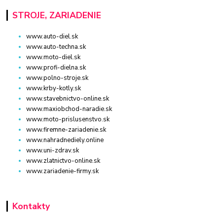
STROJE, ZARIADENIE
www.auto-diel.sk
www.auto-techna.sk
www.moto-diel.sk
www.profi-dielna.sk
www.polno-stroje.sk
www.krby-kotly.sk
www.stavebnictvo-online.sk
www.maxiobchod-naradie.sk
www.moto-prislusenstvo.sk
www.firemne-zariadenie.sk
www.nahradnediely.online
www.uni-zdrav.sk
www.zlatnictvo-online.sk
www.zariadenie-firmy.sk
Kontakty