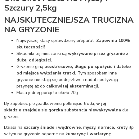
Szczury 2,5kg
NAJSKUTECZNIEJSZA TRUCIZNA
NA GRYZONIE
Najwyższej klasy sprawdzony preparat
Zapewnia 100%
skuteczności!
Składniki tej mieszanki
są wykrywane przez gryzonie z
dużej odległości.
Gryzonie giną
bezstresowo, długo po spożyciu i daleko
od miejsca wyłożenia trutki.
Tym sposobem inne
gryzonie nie stają się podejrzliwe i nadal spożywają
przynętę aż do
całkowitej eksterminacji.
Masa jednej porcji to około 20g
By zapobiec przypadkowemu połknięciu trutki,
w jej
składzie znajduje się gorzka substancja niewykrywalna
dla
gryzoni.
Działa na
szczury śniade i wędrowne, myszy, nornice, krety
itp.
w tym na gryzonie odporne na
kumarynę i warfarynę.