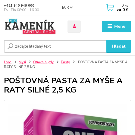
0
ks
+421 940 949 000
EUR
za
0 €
Po - Pia 08:00 - 16:00
Menu
Hľadať
Úvod
Myši
Otrova a jedy
Pasty
POŠTOVNÁ PASTA ZA MYŠE A
RATY SILNÉ 2,5 KG
POŠTOVNÁ PASTA ZA MYŠE A
RATY SILNÉ 2,5 KG