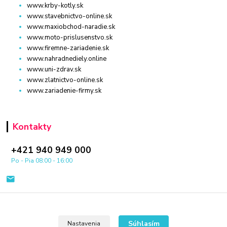
www.krby-kotly.sk
www.stavebnictvo-online.sk
www.maxiobchod-naradie.sk
www.moto-prislusenstvo.sk
www.firemne-zariadenie.sk
www.nahradnediely.online
www.uni-zdrav.sk
www.zlatnictvo-online.sk
www.zariadenie-firmy.sk
Kontakty
+421 940 949 000
Po - Pia 08:00 - 16:00
Súhlasím
Nastavenia