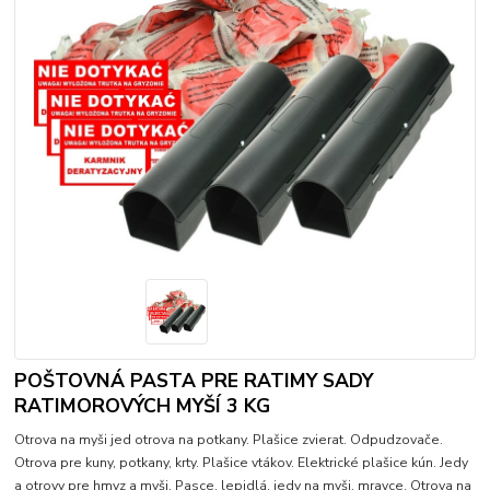
POŠTOVNÁ PASTA PRE RATIMY SADY
RATIMOROVÝCH MYŠÍ 3 KG
Otrova na myši jed otrova na potkany. Plašice zvierat. Odpudzovače.
Otrova pre kuny, potkany, krty. Plašice vtákov. Elektrické plašice kún. Jedy
a otrovy pre hmyz a myši. Pasce, lepidlá, jedy na myši, mravce. Otrova na