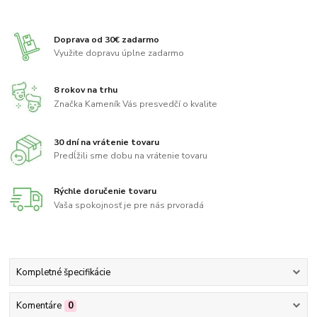
Doprava od 30€ zadarmo
Využite dopravu úplne zadarmo
8 rokov na trhu
Značka Kameník Vás presvedčí o kvalite
30 dní na vrátenie tovaru
Predĺžili sme dobu na vrátenie tovaru
Rýchle doručenie tovaru
Vaša spokojnosť je pre nás prvoradá
Kompletné špecifikácie
Komentáre
0