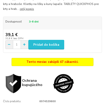
krty a hraboše. Klietky na líšky a kuny lapače. TABLETY QUICKPHOS pre
krty a hrab...
celý popis
Dostupnosť
3-6 dni
39,1 €
31,8 €
bez DPH
Pridať do košíka
Tento mesiac zakúpili 47 zákazníci.
Ochrana
kupujúcého
Číslo produktu:
6974539600