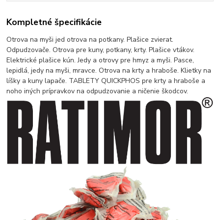
Kompletné špecifikácie
Otrova na myši jed otrova na potkany. Plašice zvierat.
Odpudzovače. Otrova pre kuny, potkany, krty. Plašice vtákov.
Elektrické plašice kún. Jedy a otrovy pre hmyz a myši. Pasce,
lepidlá, jedy na myši, mravce. Otrova na krty a hraboše. Klietky na
líšky a kuny lapače. TABLETY QUICKPHOS pre krty a hraboše a
noho iných prípravkov na odpudzovanie a ničenie škodcov.