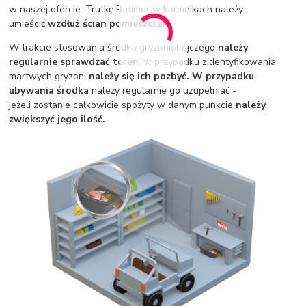
w naszej ofercie. Trutkę Ratimor w karmnikach należy
umieścić
wzdłuż ścian pomieszczeń.
W trakcie stosowania środka gryzoniobójczego
należy
regularnie sprawdzać teren
, w przypadku zidentyfikowania
martwych gryzoni
należy się ich pozbyć.
W przypadku
ubywania środka
należy regularnie go uzupełniać -
jeżeli zostanie całkowicie spożyty w danym punkcie
należy
zwiększyć jego ilość.