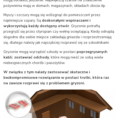
mogą odnaleźć jedzenie. Największą szanse na znalezienie
pożywienia mają w domach, magazynach, składach zboża itp.
Myszy i szczury mogą się wślizgnąć do pomieszczeń przez
najmniejsze szpary. Są
doskonałymi wspinaczami
i
wykorzystują każdy dostępny otwór
. Gryzonie potrafią
przegryźć się przez styropian czy wełnę ocieplającą. Kiedy odnajdą
dogodne dla siebie miejsce zakładają gniazda i rozprzestrzeniają
się, dlatego należy jak najszybciej rozprawić się ze szkodnikami.
Gryzonie mogą wyrządzić szkody w postaci
poprzegryzanych
kabli
,
zostawiać odchody
, które mogą nieść ze sobą wiele
niebezpiecznych chorób i pasożytów.
W związku z tym należy zastosować skuteczne i
bezkompromisowe rozwiązanie w postaci trutki, która raz
na zawsze rozprawi się z problemem gryzoni.