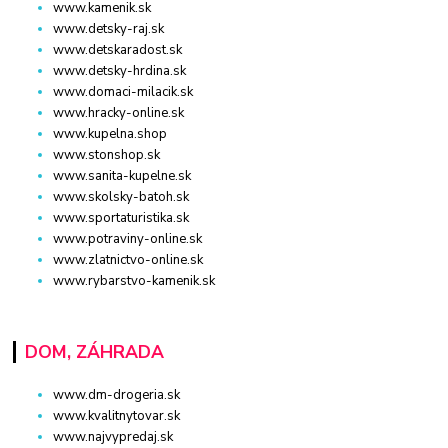
www.kamenik.sk
www.detsky-raj.sk
www.detskaradost.sk
www.detsky-hrdina.sk
www.domaci-milacik.sk
www.hracky-online.sk
www.kupelna.shop
www.stonshop.sk
www.sanita-kupelne.sk
www.skolsky-batoh.sk
www.sportaturistika.sk
www.potraviny-online.sk
www.zlatnictvo-online.sk
www.rybarstvo-kamenik.sk
DOM, ZÁHRADA
www.dm-drogeria.sk
www.kvalitnytovar.sk
www.najvypredaj.sk