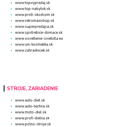
www.topvypredaj.sk
www.top-nabytok.sk
www.proti-skodcom.sk
www.retromaxishop.sk
www.superpredajca.sk
www.spotrebice-domace.sk
www.osvetlenie-svietidla.eu
www.uni-kozmetika.sk
www.zahradnicek.sk
STROJE, ZARIADENIE
www.auto-diel.sk
www.auto-techna.sk
www.moto-diel.sk
www.profi-dielna.sk
www.polno-stroje.sk