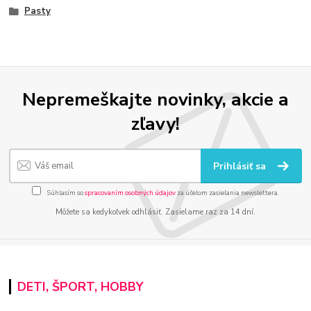
Pasty
Nepremeškajte novinky, akcie a
zľavy!
Prihlásiť sa
Súhlasím so
spracovaním osobných údajov
za účelom zasielania newslettera.
Môžete sa kedykoľvek odhlásiť. Zasielame raz za 14 dní.
DETI, ŠPORT, HOBBY