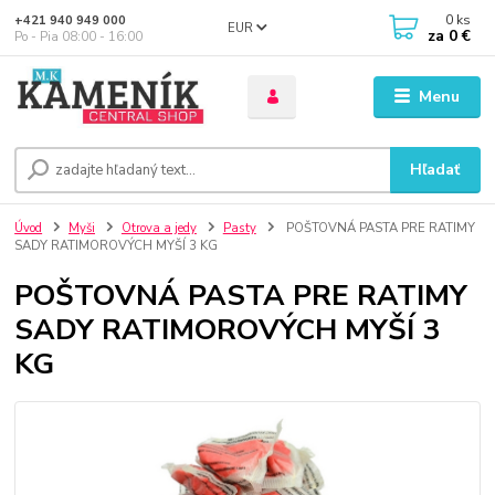
0
ks
+421 940 949 000
EUR
za
0 €
Po - Pia 08:00 - 16:00
Menu
Hľadať
Úvod
Myši
Otrova a jedy
Pasty
POŠTOVNÁ PASTA PRE RATIMY
SADY RATIMOROVÝCH MYŠÍ 3 KG
POŠTOVNÁ PASTA PRE RATIMY
SADY RATIMOROVÝCH MYŠÍ 3
KG