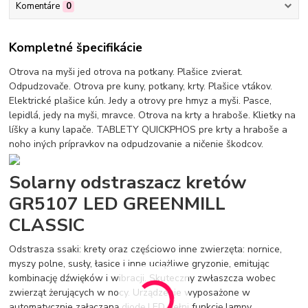
Komentáre
0
Kompletné špecifikácie
Otrova na myši jed otrova na potkany. Plašice zvierat.
Odpudzovače. Otrova pre kuny, potkany, krty. Plašice vtákov.
Elektrické plašice kún. Jedy a otrovy pre hmyz a myši. Pasce,
lepidlá, jedy na myši, mravce. Otrova na krty a hraboše. Klietky na
líšky a kuny lapače. TABLETY QUICKPHOS pre krty a hraboše a
noho iných prípravkov na odpudzovanie a ničenie škodcov.
Solarny odstraszacz kretów
GR5107 LED GREENMILL
CLASSIC
Odstrasza ssaki: krety oraz częściowo inne zwierzęta: nornice,
myszy polne, susły, łasice i inne uciążliwe gryzonie, emitując
kombinację dźwięków i wibracji. Skuteczny zwłaszcza wobec
zwierząt żerujących w nocy. Urządzenie wyposażone w
automatycznie załączaną diodę LED pełni funkcję lampy