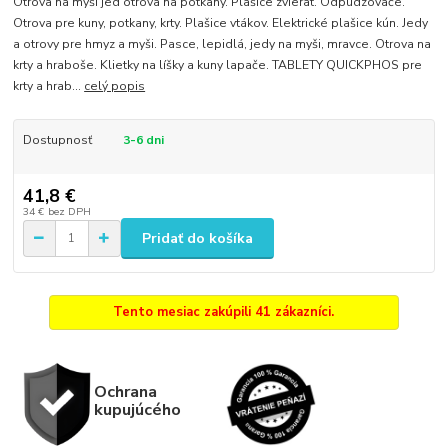
Otrova na myši jed otrova na potkany. Plašice zvierat. Odpudzovače.
Otrova pre kuny, potkany, krty. Plašice vtákov. Elektrické plašice kún. Jedy
a otrovy pre hmyz a myši. Pasce, lepidlá, jedy na myši, mravce. Otrova na
krty a hraboše. Klietky na líšky a kuny lapače. TABLETY QUICKPHOS pre
krty a hrab...
celý popis
Dostupnosť
3-6 dni
41,8 €
34 €
bez DPH
Pridať do košíka
Tento mesiac zakúpili 41 zákazníci.
Ochrana
kupujúcého