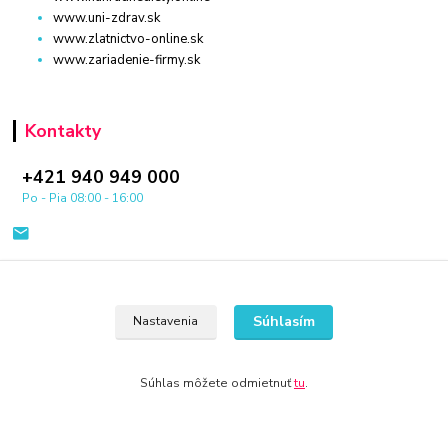
www.uni-zdrav.sk
www.zlatnictvo-online.sk
www.zariadenie-firmy.sk
Kontakty
+421 940 949 000
Po - Pia 08:00 - 16:00
Súhlasím
Nastavenia
© 2024 Všetky práva vyhradené KAMENIK.SK
Súhlas môžete odmietnuť
tu
.
Vytvorené na
Eshop-rychlo.sk