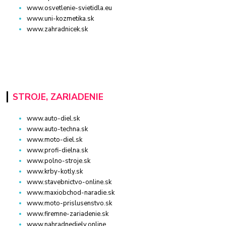
www.osvetlenie-svietidla.eu
www.uni-kozmetika.sk
www.zahradnicek.sk
STROJE, ZARIADENIE
www.auto-diel.sk
www.auto-techna.sk
www.moto-diel.sk
www.profi-dielna.sk
www.polno-stroje.sk
www.krby-kotly.sk
www.stavebnictvo-online.sk
www.maxiobchod-naradie.sk
www.moto-prislusenstvo.sk
www.firemne-zariadenie.sk
www.nahradnediely.online