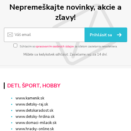
Nepremeškajte novinky, akcie a
zľavy!
Prihlásiť sa
Súhlasím so
spracovaním osobných údajov
za účelom zasielania newslettera.
Môžete sa kedykoľvek odhlásiť. Zasielame raz za 14 dní.
DETI, ŠPORT, HOBBY
www.kamenik.sk
www.detsky-raj.sk
www.detskaradost.sk
www.detsky-hrdina.sk
www.domaci-milacik.sk
www.hracky-online.sk