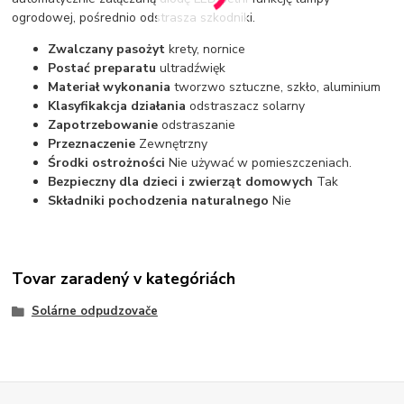
ogrodowej, pośrednio odstrasza szkodniki.
Zwalczany pasożyt
krety, nornice
Postać preparatu
ultradźwięk
Materiał wykonania
tworzwo sztuczne, szkło, aluminium
Klasyfikakcja działania
odstraszacz solarny
Zapotrzebowanie
odstraszanie
Przeznaczenie
Zewnętrzny
Środki ostrożności
Nie używać w pomieszczeniach.
Bezpieczny dla dzieci i zwierząt domowych
Tak
Składniki pochodzenia naturalnego
Nie
Tovar zaradený v kategóriách
Solárne odpudzovače