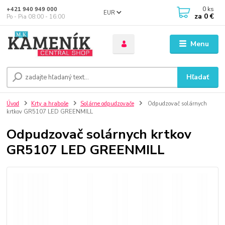
0
ks
+421 940 949 000
EUR
za
0 €
Po - Pia 08:00 - 16:00
Menu
Hľadať
Úvod
Krty a hraboše
Solárne odpudzovače
Odpudzovač solárnych
krtkov GR5107 LED GREENMILL
Odpudzovač solárnych krtkov
GR5107 LED GREENMILL