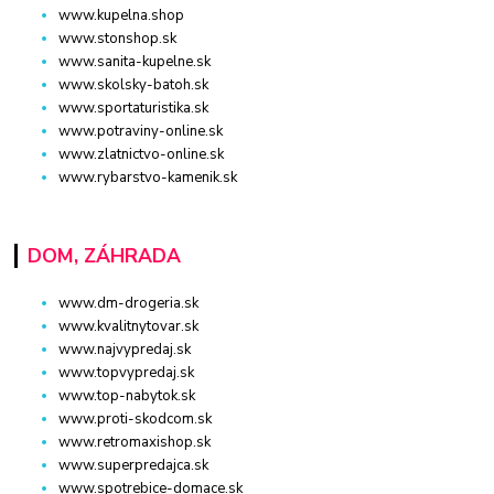
www.kupelna.shop
www.stonshop.sk
www.sanita-kupelne.sk
www.skolsky-batoh.sk
www.sportaturistika.sk
www.potraviny-online.sk
www.zlatnictvo-online.sk
www.rybarstvo-kamenik.sk
DOM, ZÁHRADA
www.dm-drogeria.sk
www.kvalitnytovar.sk
www.najvypredaj.sk
www.topvypredaj.sk
www.top-nabytok.sk
www.proti-skodcom.sk
www.retromaxishop.sk
www.superpredajca.sk
www.spotrebice-domace.sk