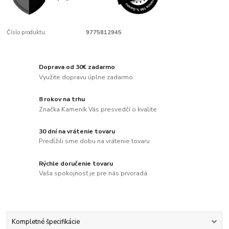
Číslo produktu:
9775812945
Doprava od 30€ zadarmo
Využite dopravu úplne zadarmo
8 rokov na trhu
Značka Kameník Vás presvedčí o kvalite
30 dní na vrátenie tovaru
Predĺžili sme dobu na vrátenie tovaru
Rýchle doručenie tovaru
Vaša spokojnosť je pre nás prvoradá
Kompletné špecifikácie