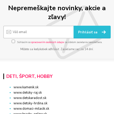
Nepremeškajte novinky, akcie a
zľavy!
Prihlásiť sa
Súhlasím so
spracovaním osobných údajov
za účelom zasielania newslettera.
Môžete sa kedykoľvek odhlásiť. Zasielame raz za 14 dní.
DETI, ŠPORT, HOBBY
www.kamenik.sk
www.detsky-raj.sk
www.detskaradost.sk
www.detsky-hrdina.sk
www.domaci-milacik.sk