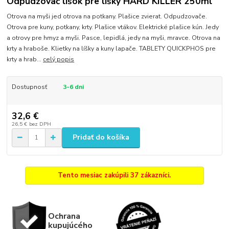
Odpudzovač líšok pre líšky HARD KILLER 250ml
Otrova na myši jed otrova na potkany. Plašice zvierat. Odpudzovače.
Otrova pre kuny, potkany, krty. Plašice vtákov. Elektrické plašice kún. Jedy
a otrovy pre hmyz a myši. Pasce, lepidlá, jedy na myši, mravce. Otrova na
krty a hraboše. Klietky na líšky a kuny lapače. TABLETY QUICKPHOS pre
krty a hrab...
celý popis
Dostupnosť
3-6 dni
32,6 €
26,5 €
bez DPH
Pridať do košíka
Tento mesiac zakúpili 37 zákazníci.
Ochrana
kupujúcého