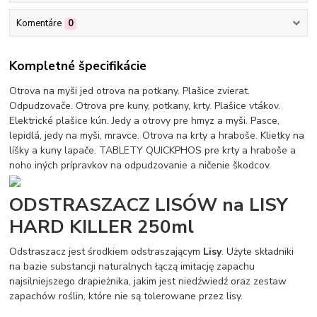
Komentáre
0
Kompletné špecifikácie
Otrova na myši jed otrova na potkany. Plašice zvierat.
Odpudzovače. Otrova pre kuny, potkany, krty. Plašice vtákov.
Elektrické plašice kún. Jedy a otrovy pre hmyz a myši. Pasce,
lepidlá, jedy na myši, mravce. Otrova na krty a hraboše. Klietky na
líšky a kuny lapače. TABLETY QUICKPHOS pre krty a hraboše a
noho iných prípravkov na odpudzovanie a ničenie škodcov.
ODSTRASZACZ LISÓW na LISY
HARD KILLER 250ml
Odstraszacz jest środkiem odstraszającym
Lisy
. Użyte składniki
na bazie substancji naturalnych łączą imitację zapachu
najsilniejszego drapieżnika, jakim jest niedźwiedź oraz zestaw
zapachów roślin, które nie są tolerowane przez lisy.