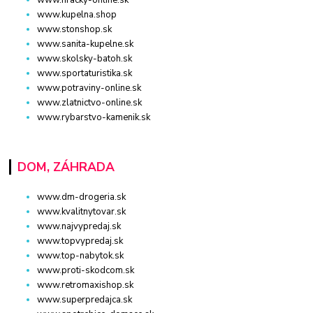
www.hracky-online.sk
www.kupelna.shop
www.stonshop.sk
www.sanita-kupelne.sk
www.skolsky-batoh.sk
www.sportaturistika.sk
www.potraviny-online.sk
www.zlatnictvo-online.sk
www.rybarstvo-kamenik.sk
DOM, ZÁHRADA
www.dm-drogeria.sk
www.kvalitnytovar.sk
www.najvypredaj.sk
www.topvypredaj.sk
www.top-nabytok.sk
www.proti-skodcom.sk
www.retromaxishop.sk
www.superpredajca.sk