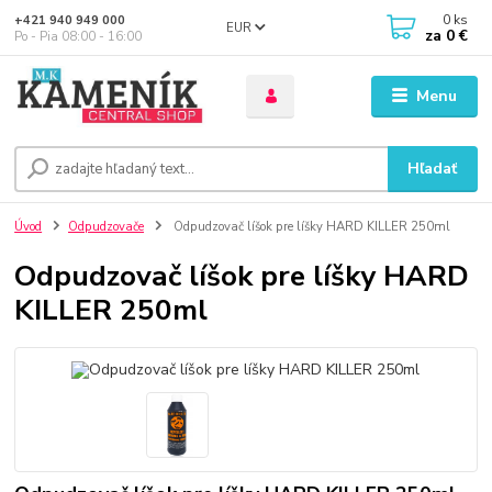
0
ks
+421 940 949 000
EUR
za
0 €
Po - Pia 08:00 - 16:00
Menu
Hľadať
Úvod
Odpudzovače
Odpudzovač líšok pre líšky HARD KILLER 250ml
Odpudzovač líšok pre líšky HARD
KILLER 250ml