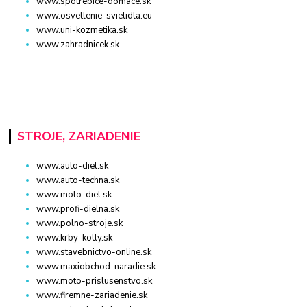
www.spotrebice-domace.sk
www.osvetlenie-svietidla.eu
www.uni-kozmetika.sk
www.zahradnicek.sk
STROJE, ZARIADENIE
www.auto-diel.sk
www.auto-techna.sk
www.moto-diel.sk
www.profi-dielna.sk
www.polno-stroje.sk
www.krby-kotly.sk
www.stavebnictvo-online.sk
www.maxiobchod-naradie.sk
www.moto-prislusenstvo.sk
www.firemne-zariadenie.sk