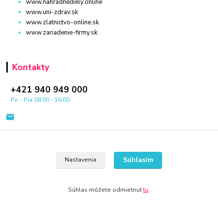
www.nahradnediely.online
www.uni-zdrav.sk
www.zlatnictvo-online.sk
www.zariadenie-firmy.sk
Kontakty
+421 940 949 000
Po - Pia 08:00 - 16:00
Súhlasím
Nastavenia
© 2024 Všetky práva vyhradené KAMENIK.SK
Súhlas môžete odmietnuť
tu
.
Vytvorené na
Eshop-rychlo.sk