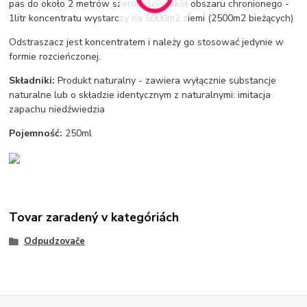
pas do około 2 metrów szerokości wokół obszaru chronionego -
1litr koncentratu wystarczy na 5000m2 ziemi (2500m2 bieżących)
Odstraszacz jest koncentratem i należy go stosować jedynie w
formie rozcieńczonej.
Składniki:
Produkt naturalny - zawiera wyłącznie substancje
naturalne lub o składzie identycznym z naturalnymi: imitacja
zapachu niedźwiedzia
Pojemność:
250ml
Tovar zaradený v kategóriách
Odpudzovače