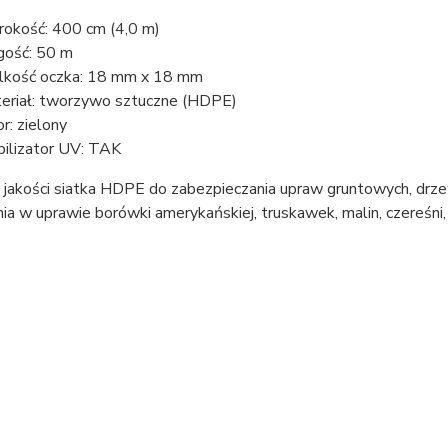
rokość: 400 cm (4,0 m)
gość: 50 m
lkość oczka: 18 mm x 18 mm
eriał: tworzywo sztuczne (HDPE)
or: zielony
bilizator UV: TAK
 jakości siatka HDPE do zabezpieczania upraw gruntowych, dr
a w uprawie borówki amerykańskiej, truskawek, malin, czereśni,