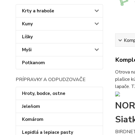
Krty a hraboše
Kuny
Líšky
Kompl
Myši
Komple
Potkanom
Otrova na
plašice k
PRÍPRAVKY A ODPUDZOVAČE
lapače. 
Hroty, bodce, ostne
NOR
Jeleňom
Siat
Komárom
BIRDNET 
Lepidlá a lepiace pasty