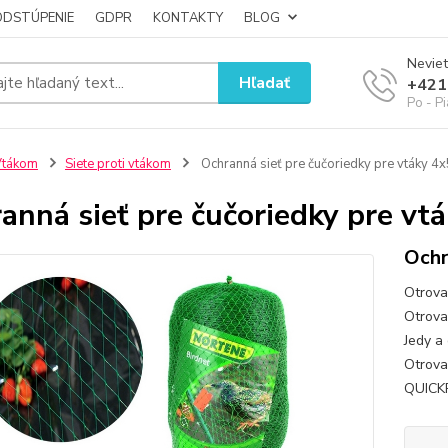
ODSTÚPENIE
GDPR
KONTAKTY
BLOG
Neviet
Hľadať
+421
Po - P
Vtákom
Siete proti vtákom
Ochranná sieť pre čučoriedky pre vtáky 4
anná sieť pre čučoriedky pre v
Ochr
Otrova
Otrova 
Jedy a 
Otrova
QUICKP