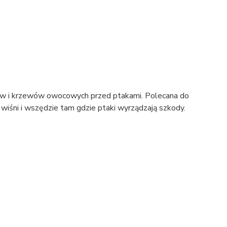
zew i krzewów owocowych przed ptakami. Polecana do
 wiśni i wszędzie tam gdzie ptaki wyrządzają szkody.