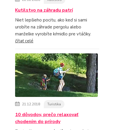
Kutilstvo na záhradu patrí
Niet lepšieho pocitu, ako keď si sami
urobíte na záhrade pergolu alebo
manželke vyrobíte kŕmidlo pre vtáčiky.
čítať celé
21.12.2018
Turistika
10 dôvodov, prečo relaxovať
chodením do prírody