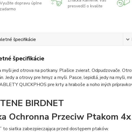
Značka Kameník Vás
Využite dopravu úplne
presvedčí o kvalite
zadarmo
etné špecifikácie
tné špecifikácie
 myši jed otrova na potkany. Plašice zvierat. Odpudzovače. Otrova
ún. Jedy a otrovy pre hmyz a myši. Pasce, lepidlá, jedy na myši, m
TABLETY QUICKPHOS pre krty a hraboše a noho iných prípravkov 
TENE BIRDNET
ka Ochronna Przeciw Ptakom 4
to siatka zabezpieczająca przed dostępem ptaków.