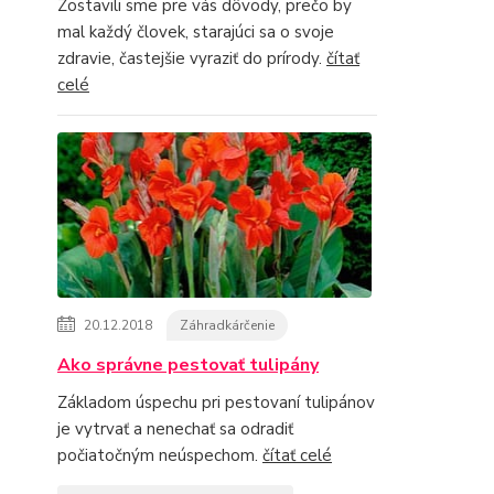
Zostavili sme pre vás dôvody, prečo by
mal každý človek, starajúci sa o svoje
zdravie, častejšie vyraziť do prírody.
čítať
celé
20.12.2018
Záhradkárčenie
Ako správne pestovať tulipány
Základom úspechu pri pestovaní tulipánov
je vytrvať a nenechať sa odradiť
počiatočným neúspechom.
čítať celé