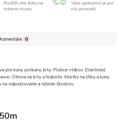
Predĺžili sme dobu na
Vaša spokojnosť je pre
vrátenie tovaru
nás prvoradá
Komentáre
0
 pre kuny, potkany, krty. Plašice vtákov. Elektrické
ravce. Otrova na krty a hraboše. Klietky na líšky a kuny
na odpudzovanie a ničenie škodcov.
x50m