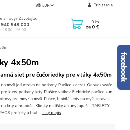
Prihlásenie
EUR
e si rady? Zavolajte.
0
ks
 940 949 000
za
0 €
ia 08:00 - 16:00
x50m
táky 4x50m
anná sieť pre čučoriedky pre vtáky 4x50m
 na myši jed otrova na potkany. Plašice zvierat. Odpudzovače.
pre kuny, potkany, krty. Plašice vtákov. Elektrické plašice kún.
otrovy pre hmyz a myši. Pasce, lepidlá, jedy na myši, mravce.
 na krty a hraboše. Klietky na líšky a kuny lapače. TABLETY
HOS pre krty a hrab...
celý popis