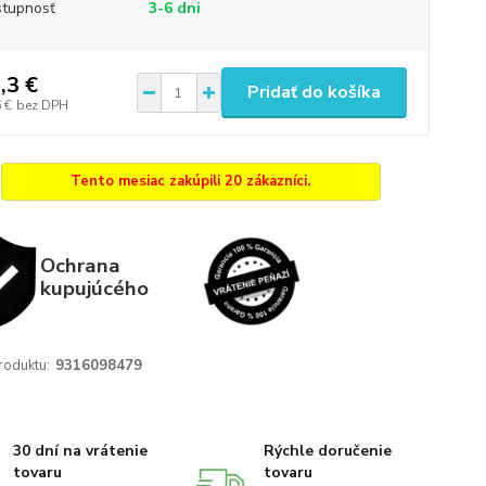
tupnosť
3-6 dni
,3 €
Pridať do košíka
 €
bez DPH
Tento mesiac zakúpili 20 zákazníci.
Ochrana
kupujúcého
roduktu:
9316098479
30 dní na vrátenie
Rýchle doručenie
tovaru
tovaru