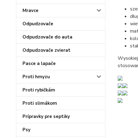
sze
Mravce
dłu
wie
Odpudzovače
mat
Odpudzovače do auta
kol
sta
Odpudzovače zvierat
Wysokiej
Pasce a lapače
stosowani
Proti hmyzu
Proti rybičkám
Proti slimákom
Prípravky pre septiky
Psy