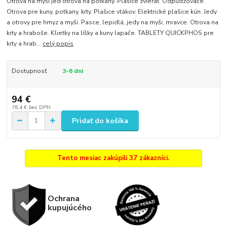
Otrova na myši jed otrova na potkany. Plašice zvierat. Odpudzovače.
Otrova pre kuny, potkany, krty. Plašice vtákov. Elektrické plašice kún. Jedy
a otrovy pre hmyz a myši. Pasce, lepidlá, jedy na myši, mravce. Otrova na
krty a hraboše. Klietky na líšky a kuny lapače. TABLETY QUICKPHOS pre
krty a hrab...
celý popis
Dostupnosť
3-6 dni
94 €
76,4 €
bez DPH
Pridať do košíka
Tento mesiac zakúpili 37 zákazníci.
Ochrana
kupujúcého