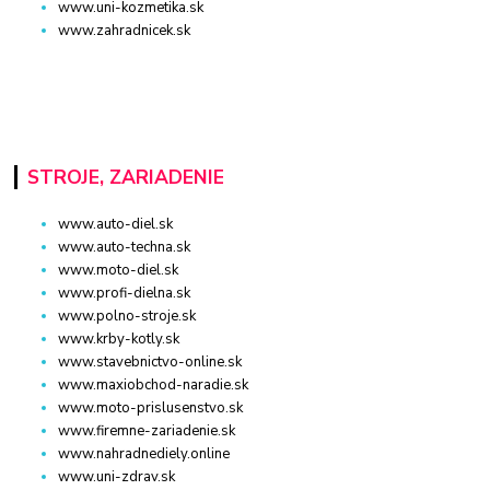
www.uni-kozmetika.sk
www.zahradnicek.sk
STROJE, ZARIADENIE
www.auto-diel.sk
www.auto-techna.sk
www.moto-diel.sk
www.profi-dielna.sk
www.polno-stroje.sk
www.krby-kotly.sk
www.stavebnictvo-online.sk
www.maxiobchod-naradie.sk
www.moto-prislusenstvo.sk
www.firemne-zariadenie.sk
www.nahradnediely.online
www.uni-zdrav.sk