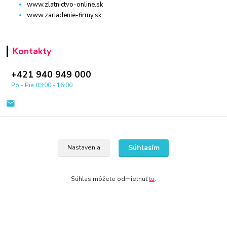
www.zlatnictvo-online.sk
www.zariadenie-firmy.sk
Kontakty
+421 940 949 000
Po - Pia 08:00 - 16:00
Súhlasím
Nastavenia
© 2024 Všetky práva vyhradené KAMENIK.SK
Súhlas môžete odmietnuť
tu
.
Vytvorené na
Eshop-rychlo.sk