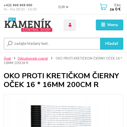
0
ks
+421 940 949 000
EUR
za
0 €
Po - Pia 08:00 - 16:00
Menu
Hľadať
Úvod
Odpudzovače zvierat
OKO PROTI KRETIČKOM ČIERNY OČEK 16 *
16MM 200CM R
OKO PROTI KRETIČKOM ČIERNY
OČEK 16 * 16MM 200CM R