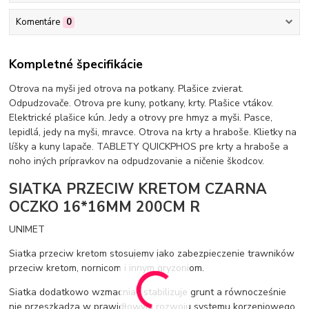
Komentáre
0
Kompletné špecifikácie
Otrova na myši jed otrova na potkany. Plašice zvierat.
Odpudzovače. Otrova pre kuny, potkany, krty. Plašice vtákov.
Elektrické plašice kún. Jedy a otrovy pre hmyz a myši. Pasce,
lepidlá, jedy na myši, mravce. Otrova na krty a hraboše. Klietky na
líšky a kuny lapače. TABLETY QUICKPHOS pre krty a hraboše a
noho iných prípravkov na odpudzovanie a ničenie škodcov.
SIATKA PRZECIW KRETOM CZARNA
OCZKO 16*16MM 200CM R
UNIMET
Siatka przeciw kretom stosujemy jako zabezpieczenie trawników
przeciw kretom, nornicom i innym gryzoniom.
Siatka dodatkowo wzmacnia i stabilizuje grunt a równocześnie
nie przeszkadza w prawidłowym rozwoju systemu korzeniowego