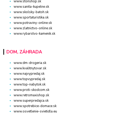
www.stonshop.sk
www.sanita-kupelne.sk
www.skolsky-batoh.sk
www.sportaturistika.sk
www.potraviny-online.sk
www.zlatnictvo-online.sk
www.rybarstvo-kamenik.sk
DOM, ZÁHRADA
www.dm-drogeria.sk
www.kvalitnytovar.sk
www.najvypredaj.sk
www.topvypredaj.sk
www.top-nabytok.sk
www.proti-skodcom.sk
www.retromaxishop.sk
www.superpredajca.sk
www.spotrebice-domace.sk
www.osvetlenie-svietidla.eu