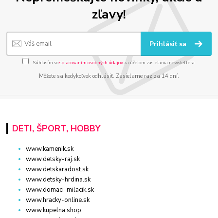
zľavy!
Prihlásiť sa
Súhlasím so
spracovaním osobných údajov
za účelom zasielania newslettera.
Môžete sa kedykoľvek odhlásiť. Zasielame raz za 14 dní.
DETI, ŠPORT, HOBBY
www.kamenik.sk
www.detsky-raj.sk
www.detskaradost.sk
www.detsky-hrdina.sk
www.domaci-milacik.sk
www.hracky-online.sk
www.kupelna.shop