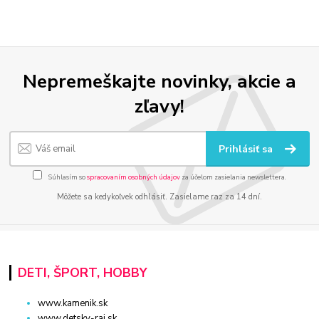
Nepremeškajte novinky, akcie a
zľavy!
Prihlásiť sa
Súhlasím so
spracovaním osobných údajov
za účelom zasielania newslettera.
Môžete sa kedykoľvek odhlásiť. Zasielame raz za 14 dní.
DETI, ŠPORT, HOBBY
www.kamenik.sk
www.detsky-raj.sk