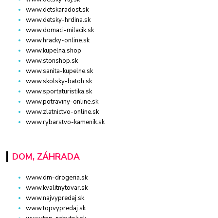
www.detskaradost.sk
www.detsky-hrdina.sk
www.domaci-milacik.sk
www.hracky-online.sk
www.kupelna.shop
www.stonshop.sk
www.sanita-kupelne.sk
www.skolsky-batoh.sk
www.sportaturistika.sk
www.potraviny-online.sk
www.zlatnictvo-online.sk
www.rybarstvo-kamenik.sk
DOM, ZÁHRADA
www.dm-drogeria.sk
www.kvalitnytovar.sk
www.najvypredaj.sk
www.topvypredaj.sk