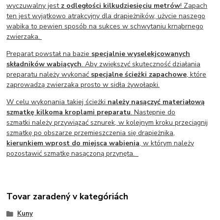
wyczuwalny jest
z odległości kilkudziesięciu metrów
! Zapach
ten jest wyjątkowo atrakcyjny dla drapieżników, użycie naszego
wabika to pewien sposób na sukces w schwytaniu krnąbrnego
zwierzaka.
Preparat powstał na bazie
specjalnie wyselekjcowanych
składników wabiących
. Aby zwiększyć skuteczność działania
preparatu należy wykonać
specjalne ścieżki zapachowe
, które
zaprowadzą zwierzaka prosto w sidła żywołapki.
W celu wykonania takiej ścieżki
należy nasączyć materiałową
szmatkę kilkoma kroplami preparatu
. Następnie do
szmatki należy przywiązać sznurek, w kolejnym kroku przeciągnij
szmatkę po obszarze przemieszczenia się drapieżnika,
kierunkiem wprost do miejsca wabienia
, w którym należy
pozostawić szmatkę nasączoną przynęta.
Tovar zaradený v kategóriách
Kuny