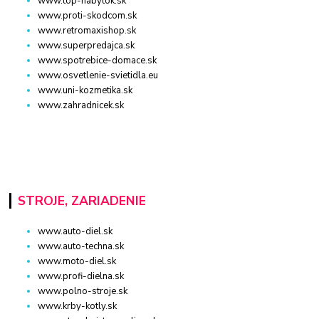
www.top-nabytok.sk
www.proti-skodcom.sk
www.retromaxishop.sk
www.superpredajca.sk
www.spotrebice-domace.sk
www.osvetlenie-svietidla.eu
www.uni-kozmetika.sk
www.zahradnicek.sk
STROJE, ZARIADENIE
www.auto-diel.sk
www.auto-techna.sk
www.moto-diel.sk
www.profi-dielna.sk
www.polno-stroje.sk
www.krby-kotly.sk