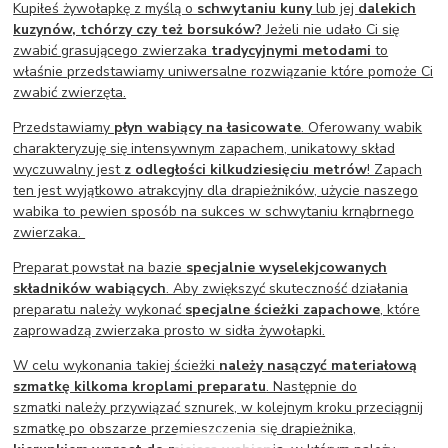
Kupiłeś żywołapkę z myślą o
schwytaniu kuny
lub jej
dalekich
kuzynów, tchórzy czy też borsuków?
Jeżeli nie udało Ci się
zwabić grasującego zwierzaka
tradycyjnymi metodami
to
właśnie przedstawiamy uniwersalne rozwiązanie które pomoże Ci
zwabić zwierzęta.
Przedstawiamy
płyn wabiący na łasicowate
. Oferowany wabik
charakteryzuję się intensywnym zapachem, unikatowy skład
wyczuwalny jest
z odległości kilkudziesięciu metrów
! Zapach
ten jest wyjątkowo atrakcyjny dla drapieżników, użycie naszego
wabika to pewien sposób na sukces w schwytaniu krnąbrnego
zwierzaka.
Preparat powstał na bazie
specjalnie wyselekjcowanych
składników wabiących
. Aby zwiększyć skuteczność działania
preparatu należy wykonać
specjalne ścieżki zapachowe
, które
zaprowadzą zwierzaka prosto w sidła żywołapki.
W celu wykonania takiej ścieżki
należy nasączyć materiałową
szmatkę kilkoma kroplami preparatu
. Następnie do
szmatki należy przywiązać sznurek, w kolejnym kroku przeciągnij
szmatkę po obszarze przemieszczenia się drapieżnika,