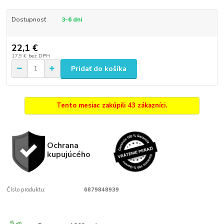
Dostupnosť
3-6 dni
22,1 €
17,9 €
bez DPH
Pridať do košíka
Tento mesiac zakúpili 43 zákazníci.
Ochrana
kupujúcého
Číslo produktu:
6879848939