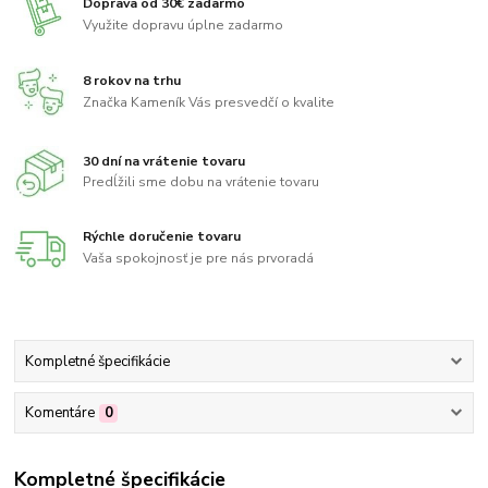
Doprava od 30€ zadarmo
Využite dopravu úplne zadarmo
8 rokov na trhu
Značka Kameník Vás presvedčí o kvalite
30 dní na vrátenie tovaru
Predĺžili sme dobu na vrátenie tovaru
Rýchle doručenie tovaru
Vaša spokojnosť je pre nás prvoradá
Kompletné špecifikácie
Komentáre
0
Kompletné špecifikácie