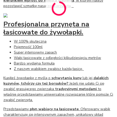
kierunkiem wprost do miejsca wabienia
, w którym należy
pozostawić szmatkę nasączoną przynęta.
Profesjonalna przynęta na
łasicowate do żywołapki.
W 100% skuteczna
Pojemność 100ml
Super intensywny zapach
Wabi łasicowate z odległości kilkudziesięciu metrów
Bardzo wydajna formuła
Z naszym wabikiem zwabisz każdą łasicę.
Kupiłeś żywołapkę z myślą o
schwytaniu kuny
lub jej
dalekich
kuzynów, tchórzy czy też borsuków?
Jeżeli nie udało Ci się
zwabić grasującego zwierzaka
tradycyjnymi metodami
to
właśnie przedstawiamy uniwersalne rozwiązanie które pomoże Ci
zwabić zwierzęta.
Przedstawiamy
płyn wabiący na łasicowate
. Oferowany wabik
charakteryzuję się intensywnym zapachem, unikatowy skład