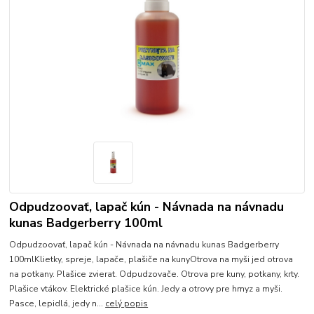
Odpudzoovať, lapač kún - Návnada na návnadu
kunas Badgerberry 100ml
Odpudzoovať, lapač kún - Návnada na návnadu kunas Badgerberry
100mlKlietky, spreje, lapače, plašiče na kunyOtrova na myši jed otrova
na potkany. Plašice zvierat. Odpudzovače. Otrova pre kuny, potkany, krty.
Plašice vtákov. Elektrické plašice kún. Jedy a otrovy pre hmyz a myši.
Pasce, lepidlá, jedy n...
celý popis