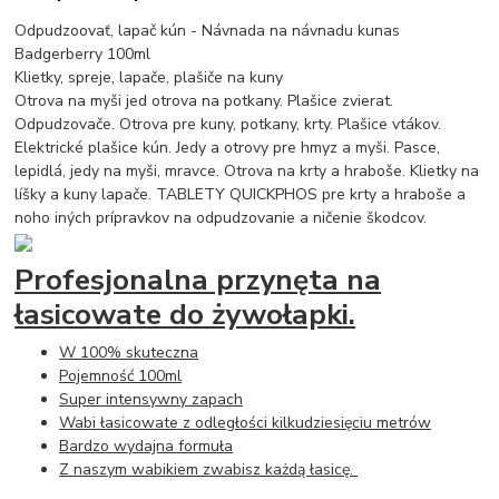
Odpudzoovať, lapač kún - Návnada na návnadu kunas
Badgerberry 100ml
Klietky, spreje, lapače, plašiče na kuny
Otrova na myši jed otrova na potkany. Plašice zvierat.
Odpudzovače. Otrova pre kuny, potkany, krty. Plašice vtákov.
Elektrické plašice kún. Jedy a otrovy pre hmyz a myši. Pasce,
lepidlá, jedy na myši, mravce. Otrova na krty a hraboše. Klietky na
líšky a kuny lapače. TABLETY QUICKPHOS pre krty a hraboše a
noho iných prípravkov na odpudzovanie a ničenie škodcov.
Profesjonalna przynęta na
łasicowate do żywołapki.
W 100% skuteczna
Pojemność 100ml
Super intensywny zapach
Wabi łasicowate z odległości kilkudziesięciu metrów
Bardzo wydajna formuła
Z naszym wabikiem zwabisz każdą łasicę.