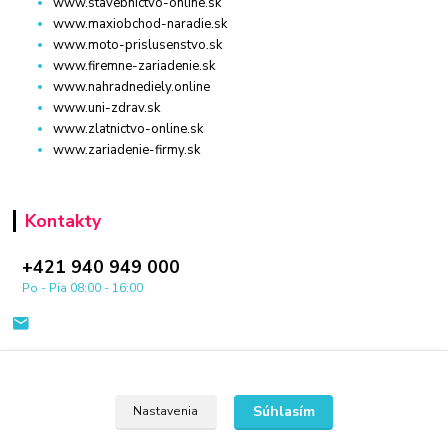
www.stavebnictvo-online.sk
www.maxiobchod-naradie.sk
www.moto-prislusenstvo.sk
www.firemne-zariadenie.sk
www.nahradnediely.online
www.uni-zdrav.sk
www.zlatnictvo-online.sk
www.zariadenie-firmy.sk
Kontakty
+421 940 949 000
Po - Pia 08:00 - 16:00
Súhlasím
Nastavenia