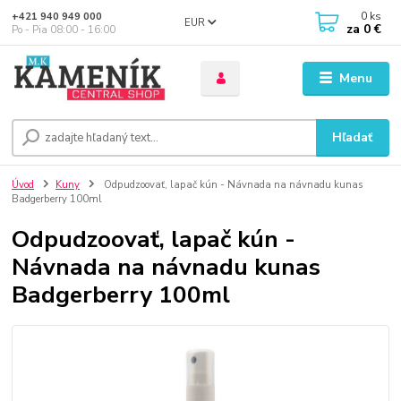
0
ks
+421 940 949 000
EUR
za
0 €
Po - Pia 08:00 - 16:00
Menu
Hľadať
Úvod
Kuny
Odpudzoovať, lapač kún - Návnada na návnadu kunas
Badgerberry 100ml
Odpudzoovať, lapač kún -
Návnada na návnadu kunas
Badgerberry 100ml