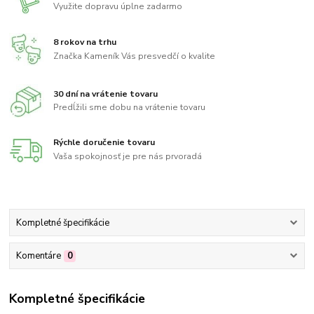
Využite dopravu úplne zadarmo
8 rokov na trhu
Značka Kameník Vás presvedčí o kvalite
30 dní na vrátenie tovaru
Predĺžili sme dobu na vrátenie tovaru
Rýchle doručenie tovaru
Vaša spokojnosť je pre nás prvoradá
Kompletné špecifikácie
Komentáre
0
Kompletné špecifikácie