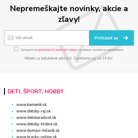
Nepremeškajte novinky, akcie a
zľavy!
Prihlásiť sa
Súhlasím so
spracovaním osobných údajov
za účelom zasielania newslettera.
Môžete sa kedykoľvek odhlásiť. Zasielame raz za 14 dní.
DETI, ŠPORT, HOBBY
www.kamenik.sk
www.detsky-raj.sk
www.detskaradost.sk
www.detsky-hrdina.sk
www.domaci-milacik.sk
www.hracky-online.sk