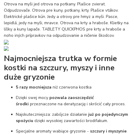
Otrova na myši jed otrova na potkany. Plašice zvierat.
Odpudzovače. Otrova pre kuny, potkany, krty. Plašice vtákov.
Elektrické plašice kún. Jedy a otrovy pre hmyz a myši. Pasce,
lepidlá, jedy na myši, mravce. Otrova na krty a hraboše. Klietky na
líšky a kuny lapače. TABLETY QUICKPHOS pre krty a hraboše a
noho iných prípravkov na odpudzovanie a ničenie škodcov.
Najmocniejsza trutka w formie
kostki na szczury, myszy i inne
duże gryzonie
5 razy mocniejsza
niż czerwona kostka
Dzięki swej mocy
pozwala zaoszczędzić
środki
przeznaczone na deratyzację i skrócić cały proces.
Najskuteczniejsza: zabójcze działanie
już po pojedynczym
spożyciu
dzięki wysokiej zawartości brodifakum.
Specjalne aromaty wabiące gryzonie -
szczury i myszy
nie