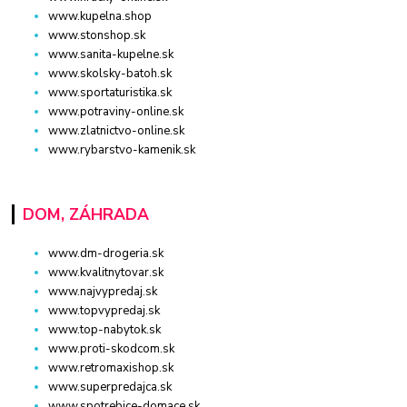
www.kupelna.shop
www.stonshop.sk
www.sanita-kupelne.sk
www.skolsky-batoh.sk
www.sportaturistika.sk
www.potraviny-online.sk
www.zlatnictvo-online.sk
www.rybarstvo-kamenik.sk
DOM, ZÁHRADA
www.dm-drogeria.sk
www.kvalitnytovar.sk
www.najvypredaj.sk
www.topvypredaj.sk
www.top-nabytok.sk
www.proti-skodcom.sk
www.retromaxishop.sk
www.superpredajca.sk
www.spotrebice-domace.sk