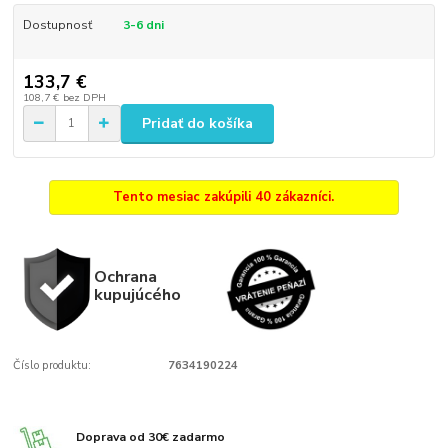
Dostupnosť
3-6 dni
133,7 €
108,7 €
bez DPH
Pridať do košíka
Tento mesiac zakúpili 40 zákazníci.
Ochrana
kupujúcého
Číslo produktu:
7634190224
Doprava od 30€ zadarmo