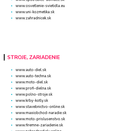
www.osvetlenie-svietidla.eu
www.uni-kozmetika.sk
www.zahradnicek.sk
STROJE, ZARIADENIE
www.auto-diel.sk
www.auto-techna.sk
www.moto-diel.sk
www.profi-dielna.sk
www.polno-stroje.sk
www.krby-kotly.sk
www.stavebnictvo-online.sk
www.maxiobchod-naradie.sk
www.moto-prislusenstvo.sk
www.firemne-zariadenie.sk