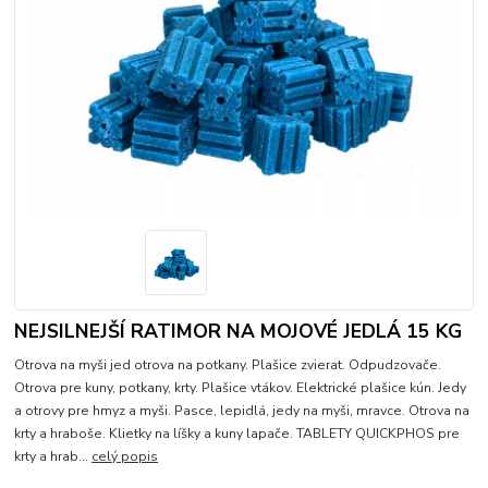
NEJSILNEJŠÍ RATIMOR NA MOJOVÉ JEDLÁ 15 KG
Otrova na myši jed otrova na potkany. Plašice zvierat. Odpudzovače.
Otrova pre kuny, potkany, krty. Plašice vtákov. Elektrické plašice kún. Jedy
a otrovy pre hmyz a myši. Pasce, lepidlá, jedy na myši, mravce. Otrova na
krty a hraboše. Klietky na líšky a kuny lapače. TABLETY QUICKPHOS pre
krty a hrab...
celý popis