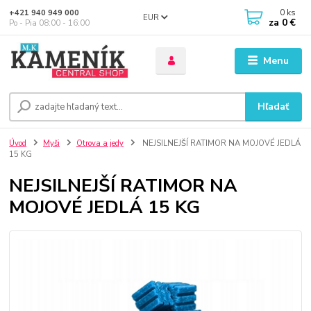
0
ks
+421 940 949 000
EUR
za
0 €
Po - Pia 08:00 - 16:00
Menu
Hľadať
Úvod
Myši
Otrova a jedy
NEJSILNEJŠÍ RATIMOR NA MOJOVÉ JEDLÁ
15 KG
NEJSILNEJŠÍ RATIMOR NA
MOJOVÉ JEDLÁ 15 KG