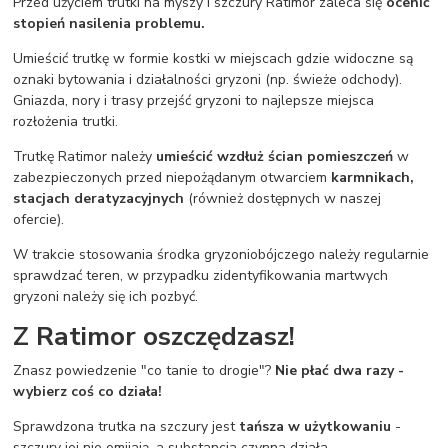
Przed użyciem trutki na myszy i szczury Ratimor zaleca się
ocenić
stopień nasilenia problemu.
Umieścić trutkę w formie kostki w miejscach gdzie widoczne są
oznaki bytowania i działalności gryzoni (np. świeże odchody).
Gniazda, nory i trasy przejść gryzoni to najlepsze miejsca
rozłożenia trutki.
Trutkę Ratimor należy
umieścić wzdłuż ścian pomieszczeń
w
zabezpieczonych przed niepożądanym otwarciem
karmnikach,
stacjach deratyzacyjnych
(również dostępnych w naszej
ofercie).
W trakcie stosowania środka gryzoniobójczego należy regularnie
sprawdzać teren, w przypadku zidentyfikowania martwych
gryzoni należy się ich pozbyć.
Z Ratimor oszczędzasz!
Znasz powiedzenie "co tanie to drogie"?
Nie płać dwa razy -
wybierz coś co działa!
Sprawdzona trutka na szczury jest
tańsza w użytkowaniu
-
szczury jej nie omijają, a substancja czynna działa