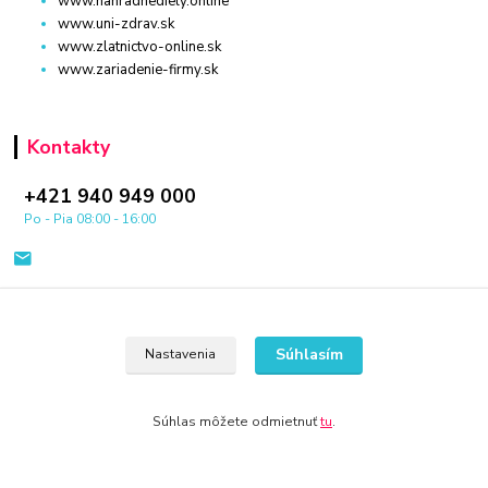
www.nahradnediely.online
www.uni-zdrav.sk
www.zlatnictvo-online.sk
www.zariadenie-firmy.sk
Kontakty
+421 940 949 000
Po - Pia 08:00 - 16:00
Súhlasím
Nastavenia
© 2024 Všetky práva vyhradené KAMENIK.SK
Súhlas môžete odmietnuť
tu
.
Vytvorené na
Eshop-rychlo.sk