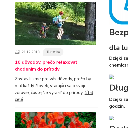
Bezp
dla lu
21.12.2018
Turistika
Dzięki z
10 dôvodov, prečo relaxovať
chemiczn
chodením do prírody
Zostavili sme pre vás dôvody, prečo by
Dług
mal každý človek, starajúci sa o svoje
zdravie, častejšie vyraziť do prírody.
čítať
Dzięki 
celé
godzin.