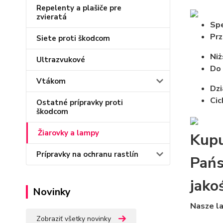
Repelenty a plašiče pre
zvieratá
Spe
Prz
Siete proti škodcom
Niż
Ultrazvukové
Do
Vtákom
Dzi
Cic
Ostatné prípravky proti
škodcom
Žiarovky a lampy
Kupu
Prípravky na ochranu rastlín
Pańs
jako
Novinky
Nasze l
Zobraziť všetky novinky