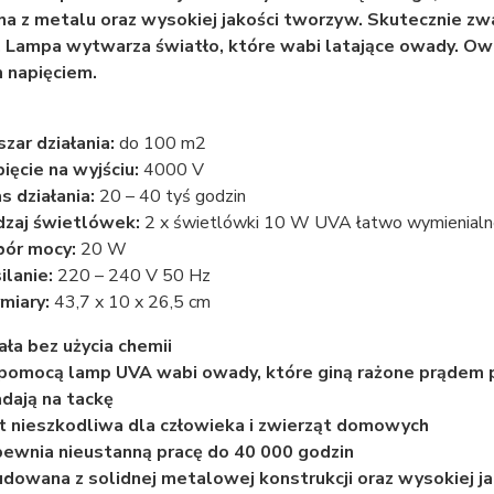
 z metalu oraz wysokiej jakości tworzyw. Skutecznie zwa
 Lampa wytwarza światło, które wabi latające owady. Owa
 napięciem.
zar działania:
do 100 m2
ięcie na wyjściu:
4000 V
s działania:
20 – 40 tyś godzin
zaj świetlówek:
2 x świetlówki 10 W UVA łatwo wymienialn
ór mocy:
20 W
ilanie:
220 – 240 V 50 Hz
miary:
43,7 x 10 x 26,5 cm
ała bez użycia chemii
pomocą lamp UVA wabi owady, które giną rażone prądem po
dają na tackę
t nieszkodliwa dla człowieka i zwierząt domowych
ewnia nieustanną pracę do 40 000 godzin
dowana z solidnej metalowej konstrukcji oraz wysokiej j