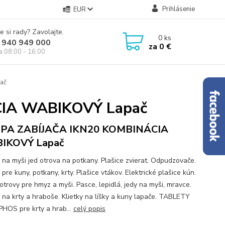
Prihlásenie
EUR
e si rady? Zavolajte.
0
ks
 940 949 000
za
0 €
ia 08:00 - 16:00
ač
IA WABIKOVÝ Lapač
PA ZABÍJAČA IKN20 KOMBINÁCIA
IKOVÝ Lapač
 na myši jed otrova na potkany. Plašice zvierat. Odpudzovače.
pre kuny, potkany, krty. Plašice vtákov. Elektrické plašice kún.
otrovy pre hmyz a myši. Pasce, lepidlá, jedy na myši, mravce.
 na krty a hraboše. Klietky na líšky a kuny lapače. TABLETY
HOS pre krty a hrab...
celý popis