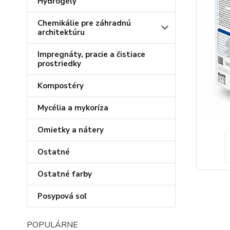
Hydrogély
Chemikálie pre záhradnú
architektúru
Impregnáty, pracie a čistiace
prostriedky
Kompostéry
Mycélia a mykoríza
Omietky a nátery
Ostatné
Ostatné farby
Posypová soľ
POPULÁRNE