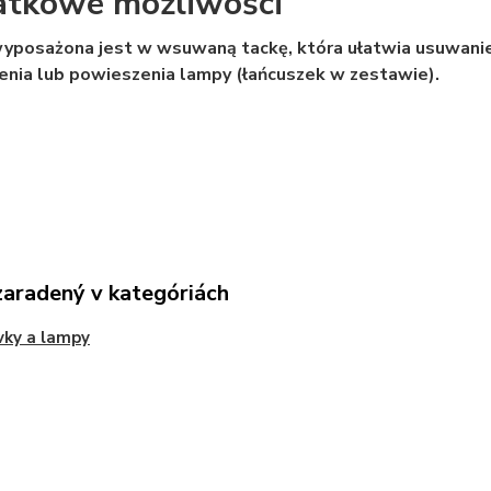
tkowe możliwości
yposażona jest w wsuwaną tackę, która ułatwia usuwani
nia lub powieszenia lampy (łańcuszek w zestawie).
zaradený v kategóriách
vky a lampy