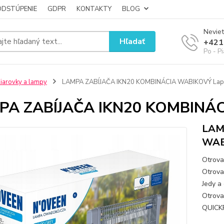
ODSTÚPENIE
GDPR
KONTAKTY
BLOG
Neviet
Hľadať
+421
Po - P
iarovky a lampy
LAMPA ZABÍJAČA IKN20 KOMBINÁCIA WABIKOVÝ Lap
PA ZABÍJAČA IKN20 KOMBINÁC
LAM
WAB
Otrova
Otrova 
Jedy a 
Otrova
QUICKP