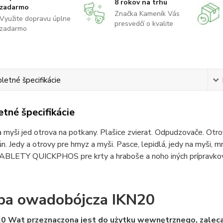
8 rokov na trhu
zadarmo
Značka Kameník Vás
Využite dopravu úplne
presvedčí o kvalite
zadarmo
etné špecifikácie
tné špecifikácie
 myši jed otrova na potkany. Plašice zvierat. Odpudzovače. Otrova
ún. Jedy a otrovy pre hmyz a myši. Pasce, lepidlá, jedy na myši, m
TABLETY QUICKPHOS pre krty a hraboše a noho iných prípravkov 
a owadobójcza IKN20
20 Wat przeznaczona jest do użytku wewnętrznego, zalec