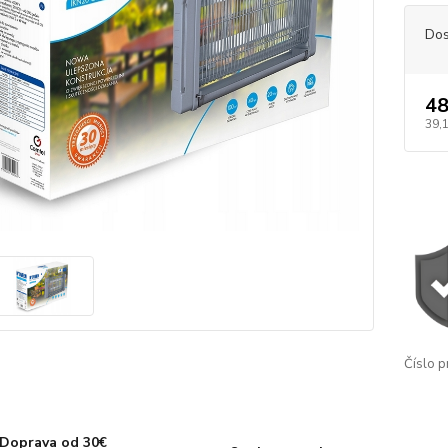
Dos
48
39,1
Číslo p
Doprava od 30€