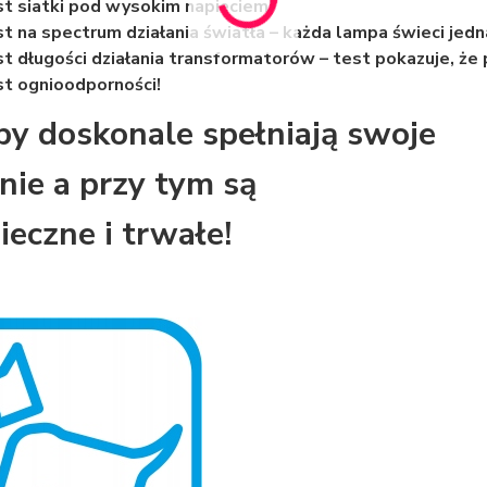
t siatki pod wysokim napięciem!
t na spectrum działania światła – każda lampa świeci je
t długości działania transformatorów – test pokazuje, że 
t ognioodporności!
y doskonale spełniają swoje
nie a przy tym są
ieczne i trwałe!