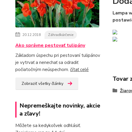
Doda
Lampa w
postawie
20.12.2018
Záhradkárčenie
Ako správne pestovať tulipány
Základom úspechu pri pestovaní tulipánov
je vytrvať a nenechať sa odradiť
počiatočným neúspechom.
čítať celé
Tovar 
Zobraziť všetky články
Žiaro
Nepremeškajte novinky, akcie
a zľavy!
Môžete sa kedykoľvek odhlásiť.