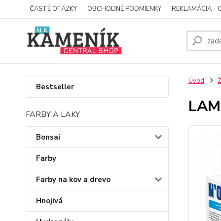
ČASTÉ OTÁZKY
OBCHODNÉ PODMIENKY
REKLAMÁCIA - 
Úvod
Ž
Bestseller
LAM
FARBY A LAKY
Bonsai
Farby
Farby na kov a drevo
Hnojivá