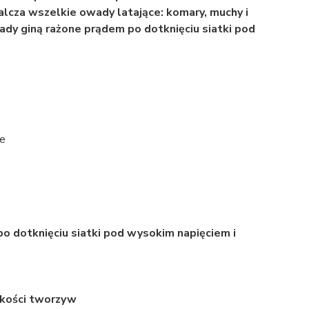
lcza wszelkie owady latające: komary, muchy i
dy giną rażone prądem po dotknięciu siatki pod
e
 dotknięciu siatki pod wysokim napięciem i
akości tworzyw