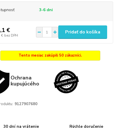
tupnosť
3-6 dni
,1 €
Pridať do košíka
 €
bez DPH
Tento mesiac zakúpili 50 zákazníci.
Ochrana
kupujúcého
roduktu:
9127907680
30 dní na vrátenie
Rýchle doručenie