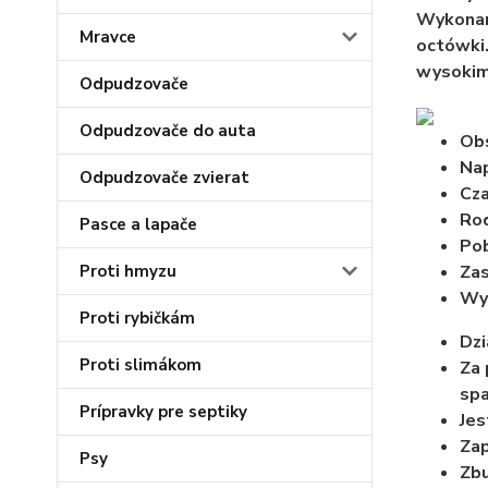
Wykonana
Mravce
octówki.
wysokim
Odpudzovače
Odpudzovače do auta
Obs
Nap
Odpudzovače zvierat
Cza
Rod
Pasce a lapače
Pob
Proti hmyzu
Zas
Wy
Proti rybičkám
Dzi
Proti slimákom
Za 
spa
Prípravky pre septiky
Jes
Zap
Psy
Zbu