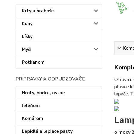
Krty a hraboše
Kuny
Líšky
Kompl
Myši
Potkanom
Komple
PRÍPRAVKY A ODPUDZOVAČE
Otrova na
plašice k
Hroty, bodce, ostne
lapače. 
Jeleňom
Lamp
Komárom
Lepidlá a lepiace pasty
o mocy 