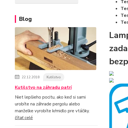
Tes
Tes
Tes
Blog
Tes
Lamp
zada
bezp
22.12.2018
Kutilstvo
Kutilstvo na záhradu patrí
Niet lepšieho pocitu, ako keď si sami
urobíte na záhrade pergolu alebo
manželke vyrobíte kŕmidlo pre vtáčiky.
čítať celé