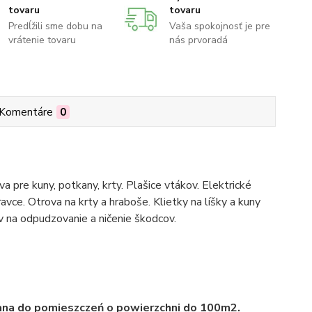
tovaru
tovaru
Predĺžili sme dobu na
Vaša spokojnosť je pre
vrátenie tovaru
nás prvoradá
Komentáre
0
 pre kuny, potkany, krty. Plašice vtákov. Elektrické
ravce. Otrova na krty a hraboše. Klietky na líšky a kuny
na odpudzovanie a ničenie škodcov.
ana do pomieszczeń o powierzchni do 100m2.