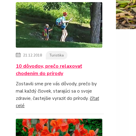
21.12.2018
Turistika
10 dôvodov, prečo relaxovať
chodením do prírody
Zostavili sme pre vás dôvody, prečo by
mal každý človek, starajúci sa o svoje
zdravie, častejšie vyraziť do prírody.
čítať
celé