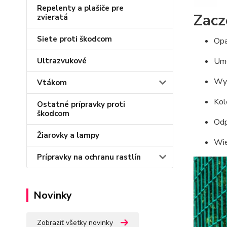
Repelenty a plašiče pre
Zacz
zvieratá
Siete proti škodcom
Opa
Ultrazvukové
Umo
Wym
Vtákom
Kolo
Ostatné prípravky proti
škodcom
Odp
Žiarovky a lampy
Wie
Prípravky na ochranu rastlín
Novinky
Zobraziť všetky novinky