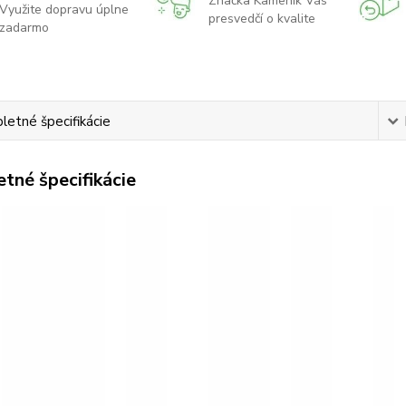
Značka Kameník Vás
Využite dopravu úplne
presvedčí o kvalite
zadarmo
etné špecifikácie
tné špecifikácie