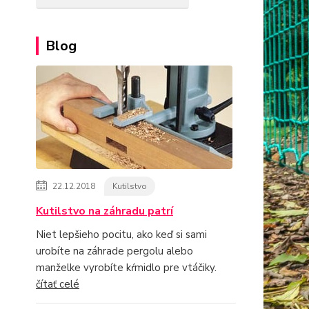
Blog
22.12.2018
Kutilstvo
Kutilstvo na záhradu patrí
Niet lepšieho pocitu, ako keď si sami
urobíte na záhrade pergolu alebo
manželke vyrobíte kŕmidlo pre vtáčiky.
čítať celé