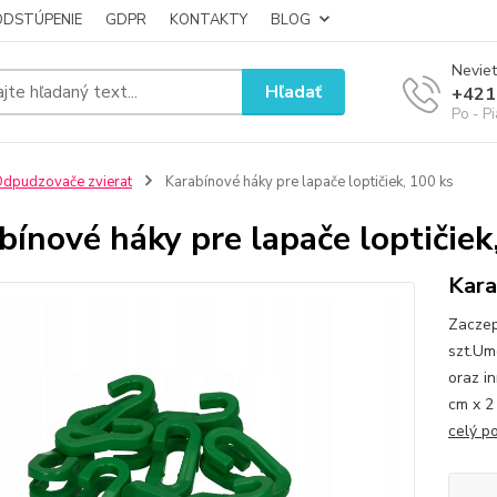
ODSTÚPENIE
GDPR
KONTAKTY
BLOG
Neviet
Hľadať
+421
Po - P
dpudzovače zvierat
Karabínové háky pre lapače loptičiek, 100 ks
bínové háky pre lapače loptičiek
Kara
Zaczep
szt.Um
oraz i
cm x 2
celý p