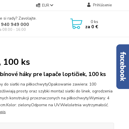
Prihlásenie
EUR
e si rady? Zavolajte.
0
ks
 940 949 000
za
0 €
ia 08:00 - 16:00
, 100 ks
bínové háky pre lapače loptičiek, 100 ks
y do siatki na piłkochwytyOpakowanie zawiera: 100
ożliwiają prosty oraz szybki montaż siatki do linek, ogrodzenia
nnych konstrukcji przeznaczonych na piłkochwyty.Wymiary: 4
 cm.Kolor: zielony.Odporne na UV.Wieloletnia wytrzymałość.
opis