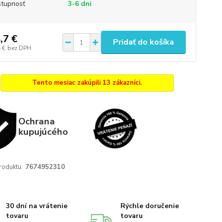
tupnosť
3-6 dni
,7 €
Pridať do košíka
 €
bez DPH
Tento mesiac zakúpili 13 zákazníci.
Ochrana
kupujúcého
roduktu:
7674952310
30 dní na vrátenie
Rýchle doručenie
tovaru
tovaru