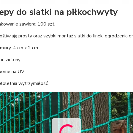
epy do siatki na piłkochwyty
kowanie zawiera: 100 szt.
żliwiają prosty oraz szybki montaż siatki do linek, ogrodzenia o
iary: 4 cm x 2 cm.
r: zielony.
orne na UV.
loletnia wytrzymałość.