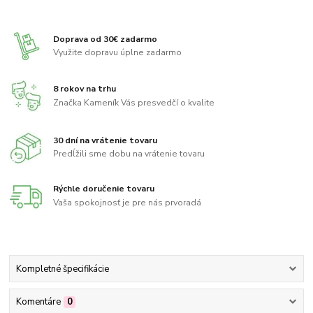
Doprava od 30€ zadarmo
Využite dopravu úplne zadarmo
8 rokov na trhu
Značka Kameník Vás presvedčí o kvalite
30 dní na vrátenie tovaru
Predĺžili sme dobu na vrátenie tovaru
Rýchle doručenie tovaru
Vaša spokojnosť je pre nás prvoradá
Kompletné špecifikácie
Komentáre
0