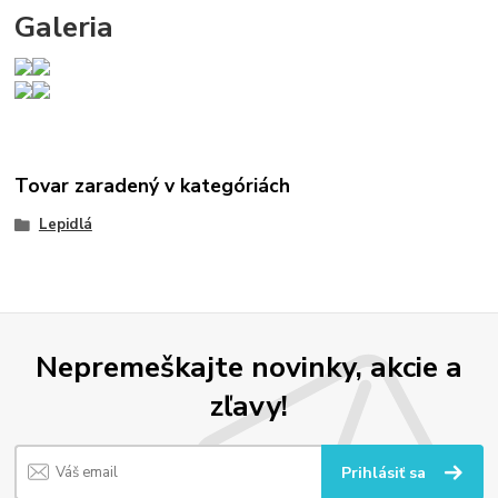
Galeria
Tovar zaradený v kategóriách
Lepidlá
Nepremeškajte novinky, akcie a
zľavy!
Prihlásiť sa