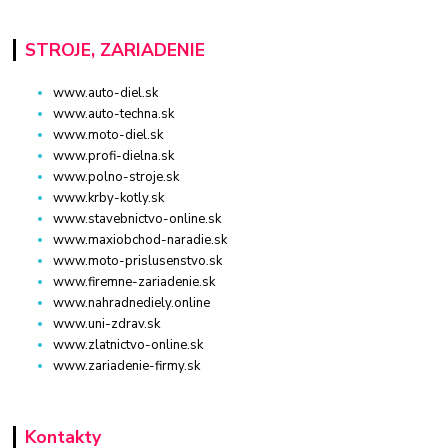
STROJE, ZARIADENIE
www.auto-diel.sk
www.auto-techna.sk
www.moto-diel.sk
www.profi-dielna.sk
www.polno-stroje.sk
www.krby-kotly.sk
www.stavebnictvo-online.sk
www.maxiobchod-naradie.sk
www.moto-prislusenstvo.sk
www.firemne-zariadenie.sk
www.nahradnediely.online
www.uni-zdrav.sk
www.zlatnictvo-online.sk
www.zariadenie-firmy.sk
Kontakty