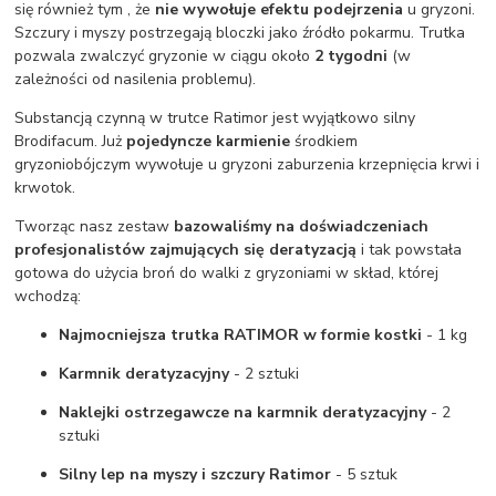
się również tym , że
nie wywołuje efektu podejrzenia
u gryzoni.
Szczury i myszy postrzegają bloczki jako źródło pokarmu. Trutka
pozwala zwalczyć gryzonie w ciągu około
2 tygodni
(w
zależności od nasilenia problemu).
Substancją czynną w trutce Ratimor jest wyjątkowo silny
Brodifacum. Już
pojedyncze karmienie
środkiem
gryzoniobójczym wywołuje u gryzoni zaburzenia krzepnięcia krwi i
krwotok.
Tworząc nasz zestaw
bazowaliśmy na doświadczeniach
profesjonalistów zajmujących się deratyzacją
i tak powstała
gotowa do użycia broń do walki z gryzoniami w skład, której
wchodzą:
Najmocniejsza trutka RATIMOR w formie kostki
- 1 kg
Karmnik deratyzacyjny
- 2 sztuki
Naklejki ostrzegawcze na karmnik deratyzacyjny
- 2
sztuki
Silny lep na myszy i szczury Ratimor
- 5 sztuk