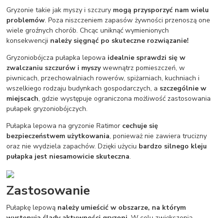
Gryzonie takie jak myszy i szczury
mogą przysporzyć nam wielu
problemów
. Poza niszczeniem zapasów żywności przenoszą one
wiele groźnych chorób. Chcąc uniknąć wymienionych
konsekwencji
należy sięgnąć po skuteczne rozwiązanie!
Gryzoniobójcza pułapka lepowa
idealnie sprawdzi się w
zwalczaniu szczurów i myszy
wewnątrz pomieszczeń, w
piwnicach, przechowalniach rowerów, spiżarniach, kuchniach i
wszelkiego rodzaju budynkach gospodarczych, a
szczególnie w
miejscach
, gdzie występuje ograniczona możliwość zastosowania
pułapek gryzoniobójczych.
Pułapka lepowa na gryzonie Ratimor
cechuje się
bezpieczeństwem użytkowania
, ponieważ nie zawiera trucizny
oraz nie wydziela zapachów. Dzięki użyciu
bardzo silnego kleju
pułapka jest niesamowicie skuteczna
.
Zastosowanie
Pułapkę lepową
należy umieścić w obszarze, na którym
występują ślady aktywności gryzoni
. W celu zwiększenia