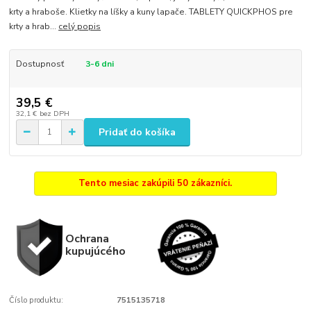
krty a hraboše. Klietky na líšky a kuny lapače. TABLETY QUICKPHOS pre
krty a hrab...
celý popis
Dostupnosť
3-6 dni
39,5 €
32,1 €
bez DPH
Pridať do košíka
Tento mesiac zakúpili 50 zákazníci.
Ochrana
kupujúcého
Číslo produktu:
7515135718