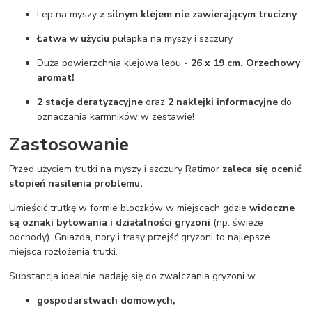
Lep na myszy
z silnym klejem nie zawierającym trucizny
Łatwa w użyciu
pułapka na myszy i szczury
Duża powierzchnia klejowa lepu -
26 x 19 cm. Orzechowy
aromat!
2 stacje deratyzacyjne
oraz
2 naklejki informacyjne
do
oznaczania karmników w zestawie!
Zastosowanie
Przed użyciem trutki na myszy i szczury Ratimor
zaleca się ocenić
stopień nasilenia problemu.
Umieścić trutkę w formie bloczków w miejscach gdzie
widoczne
są oznaki bytowania i działalności gryzoni
(np. świeże
odchody). Gniazda, nory i trasy przejść gryzoni to najlepsze
miejsca rozłożenia trutki.
Substancja idealnie nadaję się do zwalczania gryzoni w
gospodarstwach domowych,