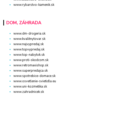
www.rybarstvo-kamenik.sk
DOM, ZÁHRADA
www.dm-drogeria.sk
www.kvalitnytovar.sk
www.najvypredaj.sk
www.topvypredaj.sk
www.top-nabytok.sk
www.proti-skodcom.sk
www.retromaxishop.sk
www.superpredajca.sk
www.spotrebice-domace.sk
www.osvetlenie-svietidla.eu
www.uni-kozmetika.sk
www.zahradnicek.sk