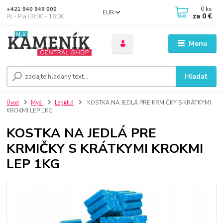
0
ks
+421 940 949 000
EUR
za
0 €
Po - Pia 08:00 - 16:00
Menu
Hľadať
Úvod
Myši
Lepidlá
KOSTKA NA JEDLÁ PRE KRMIČKY S KRÁTKYMI
KROKMI LEP 1KG
KOSTKA NA JEDLÁ PRE
KRMIČKY S KRÁTKYMI KROKMI
LEP 1KG