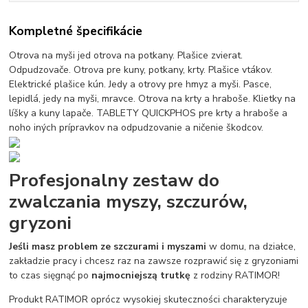
Kompletné špecifikácie
Otrova na myši jed otrova na potkany. Plašice zvierat.
Odpudzovače. Otrova pre kuny, potkany, krty. Plašice vtákov.
Elektrické plašice kún. Jedy a otrovy pre hmyz a myši. Pasce,
lepidlá, jedy na myši, mravce. Otrova na krty a hraboše. Klietky na
líšky a kuny lapače. TABLETY QUICKPHOS pre krty a hraboše a
noho iných prípravkov na odpudzovanie a ničenie škodcov.
Profesjonalny zestaw do
zwalczania myszy, szczurów,
gryzoni
Jeśli masz problem ze szczurami i myszami
w domu, na działce,
zakładzie pracy i chcesz raz na zawsze rozprawić się z gryzoniami
to czas sięgnąć po
najmocniejszą trutkę
z rodziny RATIMOR!
Produkt RATIMOR oprócz wysokiej skuteczności charakteryzuje