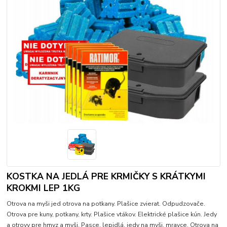
KOSTKA NA JEDLÁ PRE KRMIČKY S KRÁTKYMI
KROKMI LEP 1KG
Otrova na myši jed otrova na potkany. Plašice zvierat. Odpudzovače.
Otrova pre kuny, potkany, krty. Plašice vtákov. Elektrické plašice kún. Jedy
a otrovy pre hmyz a myši. Pasce, lepidlá, jedy na myši, mravce. Otrova na