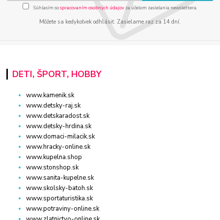
Súhlasím so
spracovaním osobných údajov
za účelom zasielania newslettera.
Môžete sa kedykoľvek odhlásiť. Zasielame raz za 14 dní.
DETI, ŠPORT, HOBBY
www.kamenik.sk
www.detsky-raj.sk
www.detskaradost.sk
www.detsky-hrdina.sk
www.domaci-milacik.sk
www.hracky-online.sk
www.kupelna.shop
www.stonshop.sk
www.sanita-kupelne.sk
www.skolsky-batoh.sk
www.sportaturistika.sk
www.potraviny-online.sk
www.zlatnictvo-online.sk