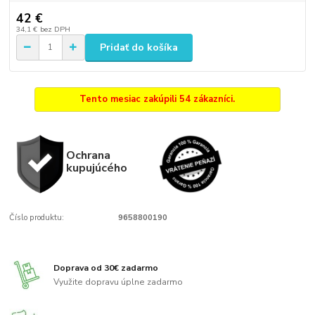
42 €
34,1 €
bez DPH
Pridať do košíka
Tento mesiac zakúpili 54 zákazníci.
Ochrana
kupujúcého
Číslo produktu:
9658800190
Doprava od 30€ zadarmo
Využite dopravu úplne zadarmo