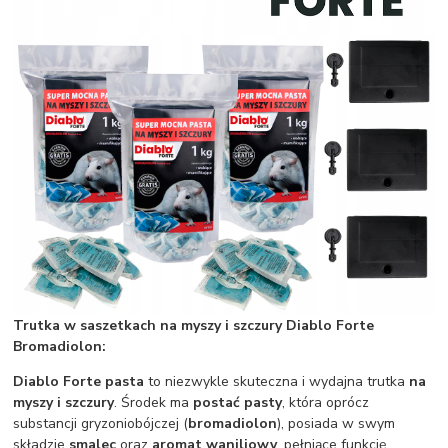
Trutka w saszetkach na myszy i szczury Diablo Forte
Bromadiolon:
Diablo Forte pasta
to niezwykle skuteczna i wydajna trutka
na
myszy i szczury
. Środek ma
postać pasty
, która oprócz
substancji gryzoniobójczej (
bromadiolon
), posiada w swym
składzie
smalec
oraz
aromat waniliowy
, pełniące funkcję