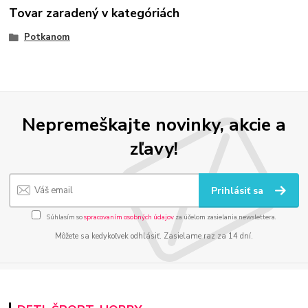
Tovar zaradený v kategóriách
Potkanom
Nepremeškajte novinky, akcie a
zľavy!
Prihlásiť sa
Súhlasím so
spracovaním osobných údajov
za účelom zasielania newslettera.
Môžete sa kedykoľvek odhlásiť. Zasielame raz za 14 dní.