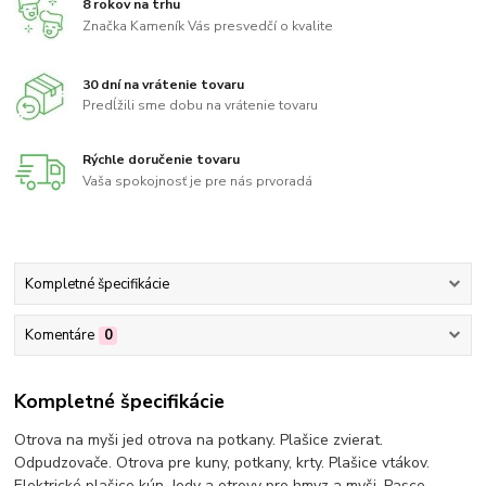
8 rokov na trhu
Značka Kameník Vás presvedčí o kvalite
30 dní na vrátenie tovaru
Predĺžili sme dobu na vrátenie tovaru
Rýchle doručenie tovaru
Vaša spokojnosť je pre nás prvoradá
Kompletné špecifikácie
Komentáre
0
Kompletné špecifikácie
Otrova na myši jed otrova na potkany. Plašice zvierat.
Odpudzovače. Otrova pre kuny, potkany, krty. Plašice vtákov.
Elektrické plašice kún. Jedy a otrovy pre hmyz a myši. Pasce,