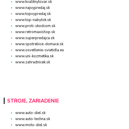
www.kvalitnytovar.sk
www.najvypredaj.sk
www.topvypredaj.sk
www.top-nabytok.sk
www.proti-skodcom.sk
www.retromaxishop.sk
www.superpredajca.sk
www.spotrebice-domace.sk
www.osvetlenie-svietidla.eu
www.uni-kozmetika.sk
www.zahradnicek.sk
STROJE, ZARIADENIE
www.auto-diel.sk
www.auto-techna.sk
www.moto-diel.sk