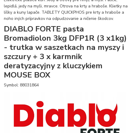
lepidlá, jedy na myši, mravce. Otrova na krty a hraboše. Klietky na
líšky a kuny lapače. TABLETY QUICKPHOS pre krty a hraboše a
noho iných prípravkov na odpudzovanie a ničenie škodcov.
DIABLO FORTE pasta
Bromadiolon 3kg DFP1R (3 x1kg)
- trutka w saszetkach na myszy i
szczury + 3 x karmnik
deratyzacyjny z kluczykiem
MOUSE BOX
Symbol: 88031864