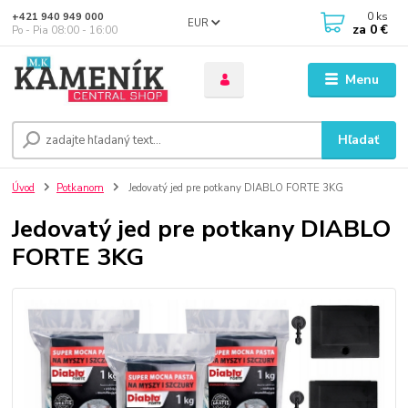
0
ks
+421 940 949 000
EUR
za
0 €
Po - Pia 08:00 - 16:00
Menu
Hľadať
Úvod
Potkanom
Jedovatý jed pre potkany DIABLO FORTE 3KG
Jedovatý jed pre potkany DIABLO
FORTE 3KG