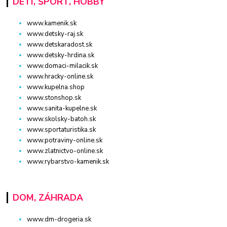
DETI, ŠPORT, HOBBY
www.kamenik.sk
www.detsky-raj.sk
www.detskaradost.sk
www.detsky-hrdina.sk
www.domaci-milacik.sk
www.hracky-online.sk
www.kupelna.shop
www.stonshop.sk
www.sanita-kupelne.sk
www.skolsky-batoh.sk
www.sportaturistika.sk
www.potraviny-online.sk
www.zlatnictvo-online.sk
www.rybarstvo-kamenik.sk
DOM, ZÁHRADA
www.dm-drogeria.sk