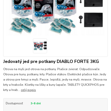
Jedovatý jed pre potkany DIABLO FORTE 3KG
Otrova na myši jed otrova na potkany. Plašice zvierat. Odpudzovače.
Otrova pre kuny, potkany, krty. Plašice vtákov. Elektrické plašice kún. Jedy
a otrovy pre hmyz a myši. Pasce, lepidlá, jedy na myši, mravce. Otrova na
krty a hraboše. Klietky na líšky a kuny lapače. TABLETY QUICKPHOS pre
krty a hrab...
celý popis
Dostupnosť
3-6 dni