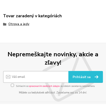
Tovar zaradený v kategóriách
Otrova a jedy
Nepremeškajte novinky, akcie a
zľavy!
Prihlásiť sa
Súhlasím so
spracovaním osobných údajov
za účelom zasielania newslettera.
Môžete sa kedykoľvek odhlásiť. Zasielame raz za 14 dní.