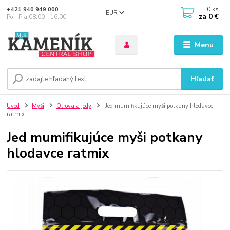
0
ks
+421 940 949 000
EUR
za
0 €
Po - Pia 08:00 - 16:00
Menu
Hľadať
Úvod
Myši
Otrova a jedy
Jed mumifikujúce myši potkany hlodavce
ratmix
Jed mumifikujúce myši potkany
hlodavce ratmix