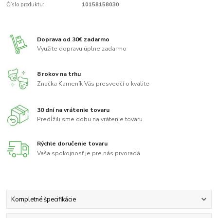
Číslo produktu:
10158158030
Doprava od 30€ zadarmo
Využite dopravu úplne zadarmo
8 rokov na trhu
Značka Kameník Vás presvedčí o kvalite
30 dní na vrátenie tovaru
Predĺžili sme dobu na vrátenie tovaru
Rýchle doručenie tovaru
Vaša spokojnosť je pre nás prvoradá
Kompletné špecifikácie