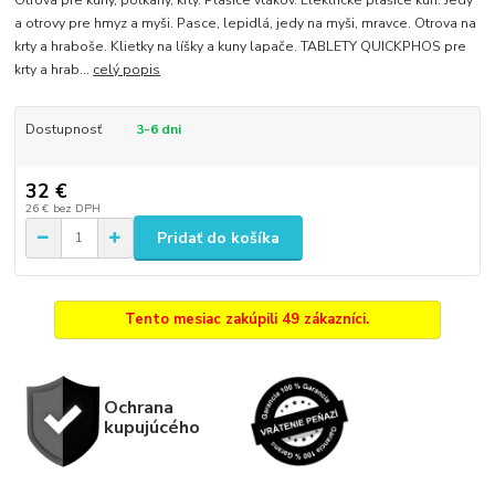
Otrova pre kuny, potkany, krty. Plašice vtákov. Elektrické plašice kún. Jedy
a otrovy pre hmyz a myši. Pasce, lepidlá, jedy na myši, mravce. Otrova na
krty a hraboše. Klietky na líšky a kuny lapače. TABLETY QUICKPHOS pre
krty a hrab...
celý popis
Dostupnosť
3-6 dni
32 €
26 €
bez DPH
Pridať do košíka
Tento mesiac zakúpili 49 zákazníci.
Ochrana
kupujúcého