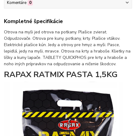
Komentáre
0
Kompletné špecifikácie
Otrova na myši jed otrova na potkany. Plašice zvierat.
Odpudzovače. Otrova pre kuny, potkany, krty. Plašice vtákov.
Elektrické plašice kún. Jedy a otrovy pre hmyz a myši. Pasce,
lepidlá, jedy na myši, mravce. Otrova na krty a hraboše. Klietky na
líšky a kuny lapače. TABLETY QUICKPHOS pre krty a hraboše a
noho iných prípravkov na odpudzovanie a ničenie škodcov.
RAPAX RATMIX PASTA 1,5KG