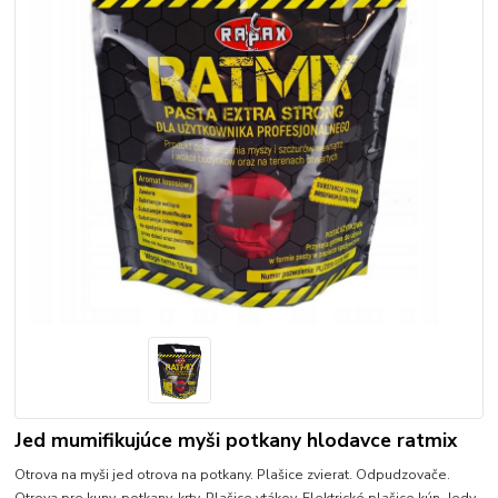
Jed mumifikujúce myši potkany hlodavce ratmix
Otrova na myši jed otrova na potkany. Plašice zvierat. Odpudzovače.