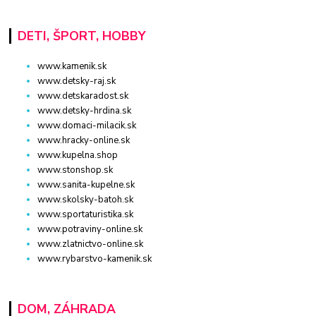
DETI, ŠPORT, HOBBY
www.kamenik.sk
www.detsky-raj.sk
www.detskaradost.sk
www.detsky-hrdina.sk
www.domaci-milacik.sk
www.hracky-online.sk
www.kupelna.shop
www.stonshop.sk
www.sanita-kupelne.sk
www.skolsky-batoh.sk
www.sportaturistika.sk
www.potraviny-online.sk
www.zlatnictvo-online.sk
www.rybarstvo-kamenik.sk
DOM, ZÁHRADA