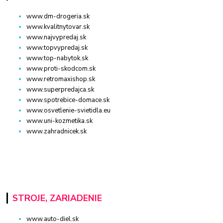
www.dm-drogeria.sk
www.kvalitnytovar.sk
www.najvypredaj.sk
www.topvypredaj.sk
www.top-nabytok.sk
www.proti-skodcom.sk
www.retromaxishop.sk
www.superpredajca.sk
www.spotrebice-domace.sk
www.osvetlenie-svietidla.eu
www.uni-kozmetika.sk
www.zahradnicek.sk
STROJE, ZARIADENIE
www.auto-diel.sk