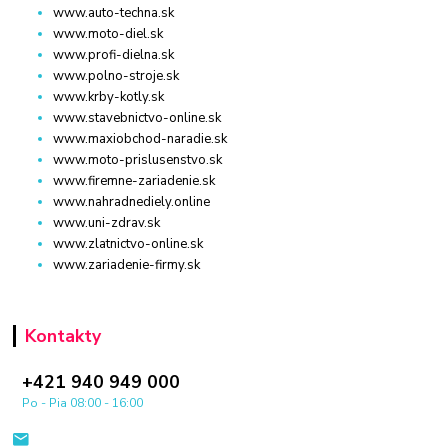
www.auto-techna.sk
www.moto-diel.sk
www.profi-dielna.sk
www.polno-stroje.sk
www.krby-kotly.sk
www.stavebnictvo-online.sk
www.maxiobchod-naradie.sk
www.moto-prislusenstvo.sk
www.firemne-zariadenie.sk
www.nahradnediely.online
www.uni-zdrav.sk
www.zlatnictvo-online.sk
www.zariadenie-firmy.sk
Kontakty
+421 940 949 000
Po - Pia 08:00 - 16:00