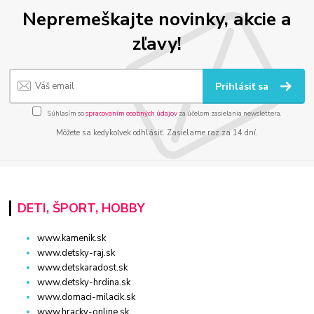
Nepremeškajte novinky, akcie a
zľavy!
Prihlásiť sa
Súhlasím so
spracovaním osobných údajov
za účelom zasielania newslettera.
Môžete sa kedykoľvek odhlásiť. Zasielame raz za 14 dní.
DETI, ŠPORT, HOBBY
www.kamenik.sk
www.detsky-raj.sk
www.detskaradost.sk
www.detsky-hrdina.sk
www.domaci-milacik.sk
www.hracky-online.sk