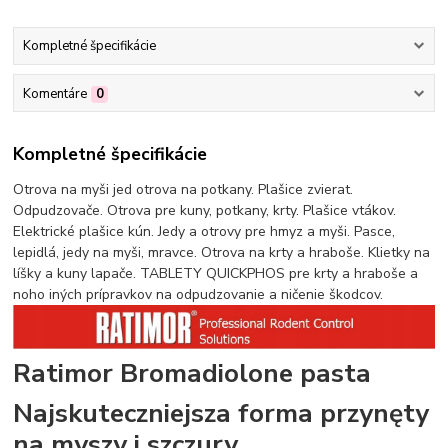
Kompletné špecifikácie
Komentáre
0
Kompletné špecifikácie
Otrova na myši jed otrova na potkany. Plašice zvierat.
Odpudzovače. Otrova pre kuny, potkany, krty. Plašice vtákov.
Elektrické plašice kún. Jedy a otrovy pre hmyz a myši. Pasce,
lepidlá, jedy na myši, mravce. Otrova na krty a hraboše. Klietky na
líšky a kuny lapače. TABLETY QUICKPHOS pre krty a hraboše a
noho iných prípravkov na odpudzovanie a ničenie škodcov.
Ratimor Bromadiolone pasta
Najskuteczniejsza forma przynęty
na myszy i szczury