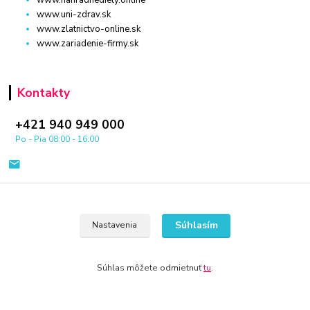
www.nahradnediely.online
www.uni-zdrav.sk
www.zlatnictvo-online.sk
www.zariadenie-firmy.sk
Kontakty
+421 940 949 000
Po - Pia 08:00 - 16:00
Súhlasím
Nastavenia
© 2024 Všetky práva vyhradené KAMENIK.SK
Súhlas môžete odmietnuť
tu
.
Vytvorené na
Eshop-rychlo.sk