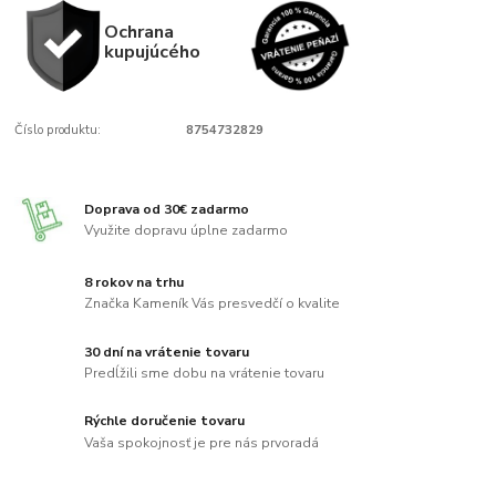
Ochrana
kupujúcého
Číslo produktu:
8754732829
Doprava od 30€ zadarmo
Využite dopravu úplne zadarmo
8 rokov na trhu
Značka Kameník Vás presvedčí o kvalite
30 dní na vrátenie tovaru
Predĺžili sme dobu na vrátenie tovaru
Rýchle doručenie tovaru
Vaša spokojnosť je pre nás prvoradá