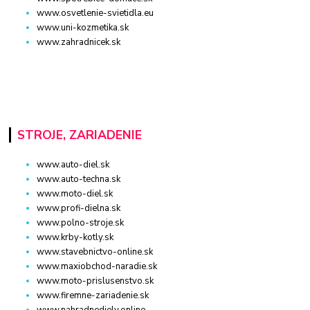
www.osvetlenie-svietidla.eu
www.uni-kozmetika.sk
www.zahradnicek.sk
STROJE, ZARIADENIE
www.auto-diel.sk
www.auto-techna.sk
www.moto-diel.sk
www.profi-dielna.sk
www.polno-stroje.sk
www.krby-kotly.sk
www.stavebnictvo-online.sk
www.maxiobchod-naradie.sk
www.moto-prislusenstvo.sk
www.firemne-zariadenie.sk