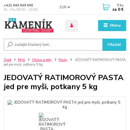
0
ks
+421 940 949 000
EUR
za
0 €
Po - Pia 08:00 - 16:00
Menu
Hľadať
Úvod
Myši
Otrova a jedy
Pasty
JEDOVATÝ RATIMOROVÝ PASTA
jed pre myši, potkany 5 kg
JEDOVATÝ RATIMOROVÝ PASTA
jed pre myši, potkany 5 kg