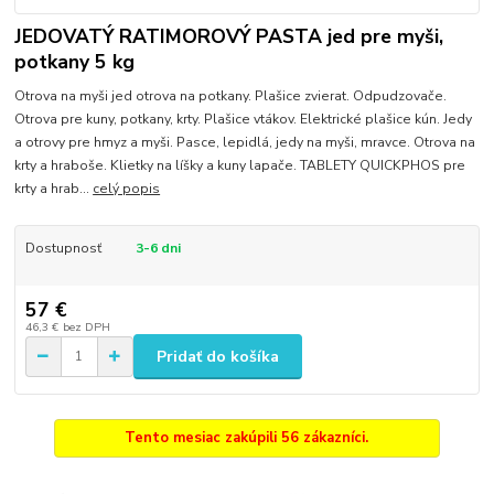
JEDOVATÝ RATIMOROVÝ PASTA jed pre myši,
potkany 5 kg
Otrova na myši jed otrova na potkany. Plašice zvierat. Odpudzovače.
Otrova pre kuny, potkany, krty. Plašice vtákov. Elektrické plašice kún. Jedy
a otrovy pre hmyz a myši. Pasce, lepidlá, jedy na myši, mravce. Otrova na
krty a hraboše. Klietky na líšky a kuny lapače. TABLETY QUICKPHOS pre
krty a hrab...
celý popis
Dostupnosť
3-6 dni
57 €
46,3 €
bez DPH
Pridať do košíka
Tento mesiac zakúpili 56 zákazníci.