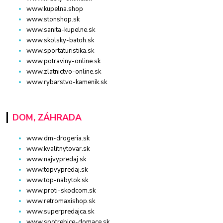
www.kupelna.shop
www.stonshop.sk
www.sanita-kupelne.sk
www.skolsky-batoh.sk
www.sportaturistika.sk
www.potraviny-online.sk
www.zlatnictvo-online.sk
www.rybarstvo-kamenik.sk
DOM, ZÁHRADA
www.dm-drogeria.sk
www.kvalitnytovar.sk
www.najvypredaj.sk
www.topvypredaj.sk
www.top-nabytok.sk
www.proti-skodcom.sk
www.retromaxishop.sk
www.superpredajca.sk
www.spotrebice-domace.sk