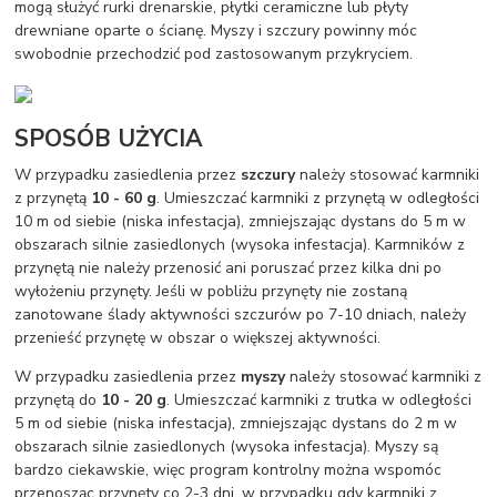
mogą służyć rurki drenarskie, płytki ceramiczne lub płyty
drewniane oparte o ścianę. Myszy i szczury powinny móc
swobodnie przechodzić pod zastosowanym przykryciem.
SPOSÓB UŻYCIA
W przypadku zasiedlenia przez
szczury
należy stosować karmniki
z przynętą
10 - 60 g
. Umieszczać karmniki z przynętą w odległości
10 m od siebie (niska infestacja), zmniejszając dystans do 5 m w
obszarach silnie zasiedlonych (wysoka infestacja). Karmników z
przynętą nie należy przenosić ani poruszać przez kilka dni po
wyłożeniu przynęty. Jeśli w pobliżu przynęty nie zostaną
zanotowane ślady aktywności szczurów po 7-10 dniach, należy
przenieść przynętę w obszar o większej aktywności.
W przypadku zasiedlenia przez
myszy
należy stosować karmniki z
przynętą do
10 - 20 g
. Umieszczać karmniki z trutka w odległości
5 m od siebie (niska infestacja), zmniejszając dystans do 2 m w
obszarach silnie zasiedlonych (wysoka infestacja). Myszy są
bardzo ciekawskie, więc program kontrolny można wspomóc
przenosząc przynęty co 2-3 dni, w przypadku gdy karmniki z