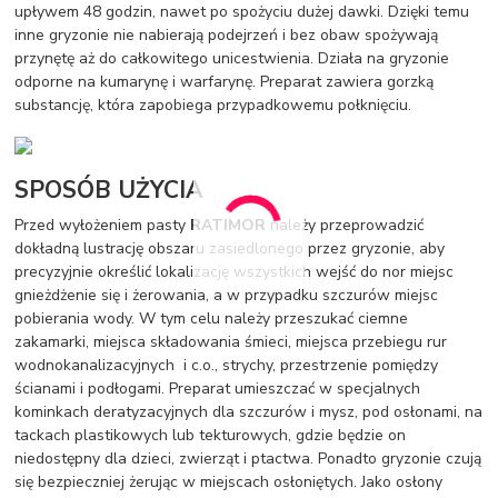
upływem 48 godzin, nawet po spożyciu dużej dawki. Dzięki temu
inne gryzonie nie nabierają podejrzeń i bez obaw spożywają
przynętę aż do całkowitego unicestwienia. Działa na gryzonie
odporne na kumarynę i warfarynę. Preparat zawiera gorzką
substancję, która zapobiega przypadkowemu połknięciu.
SPOSÓB UŻYCIA
Przed wyłożeniem pasty
RATIMOR
należy przeprowadzić
dokładną lustrację obszaru zasiedlonego przez gryzonie, aby
precyzyjnie określić lokalizację wszystkich wejść do nor miejsc
gnieżdżenie się i żerowania, a w przypadku szczurów miejsc
pobierania wody. W tym celu należy przeszukać ciemne
zakamarki, miejsca składowania śmieci, miejsca przebiegu rur
wodnokanalizacyjnych i c.o., strychy, przestrzenie pomiędzy
ścianami i podłogami. Preparat umieszczać w specjalnych
kominkach deratyzacyjnych dla szczurów i mysz, pod osłonami, na
tackach plastikowych lub tekturowych, gdzie będzie on
niedostępny dla dzieci, zwierząt i ptactwa. Ponadto gryzonie czują
się bezpieczniej żerując w miejscach osłoniętych. Jako osłony