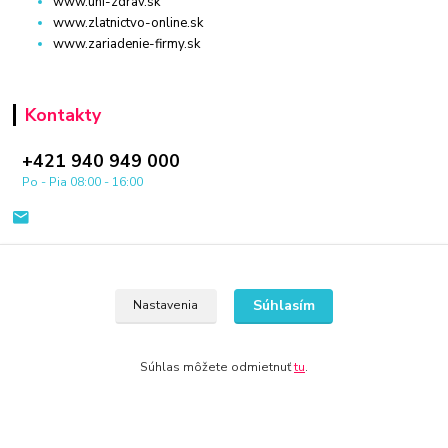
www.uni-zdrav.sk
www.zlatnictvo-online.sk
www.zariadenie-firmy.sk
Kontakty
+421 940 949 000
Po - Pia 08:00 - 16:00
Súhlasím
Nastavenia
© 2024 Všetky práva vyhradené KAMENIK.SK
Súhlas môžete odmietnuť
tu
.
Vytvorené na
Eshop-rychlo.sk