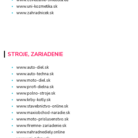
www.uni-kozmetika.sk
www.zahradnicek.sk
STROJE, ZARIADENIE
www.auto-diel.sk
www.auto-techna.sk
www.moto-diel.sk
www.profi-dielna.sk
www.polno-stroje.sk
www.krby-kotly.sk
www.stavebnictvo-online.sk
www.maxiobchod-naradie.sk
www.moto-prislusenstvo.sk
www.firemne-zariadenie.sk
www.nahradnediely.online