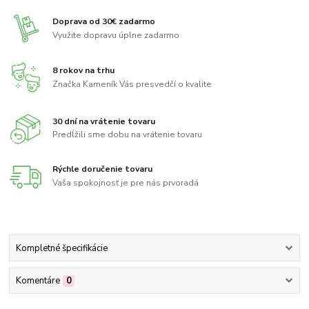
Doprava od 30€ zadarmo
Využite dopravu úplne zadarmo
8 rokov na trhu
Značka Kameník Vás presvedčí o kvalite
30 dní na vrátenie tovaru
Predĺžili sme dobu na vrátenie tovaru
Rýchle doručenie tovaru
Vaša spokojnosť je pre nás prvoradá
Kompletné špecifikácie
Komentáre
0