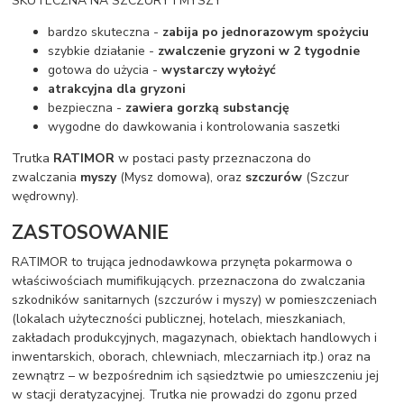
SKUTECZNA NA SZCZURY I MYSZY
bardzo skuteczna -
zabija po jednorazowym spożyciu
szybkie działanie -
zwalczenie gryzoni w 2 tygodnie
gotowa do użycia -
wystarczy wyłożyć
atrakcyjna dla gryzoni
bezpieczna -
zawiera gorzką substancję
wygodne do dawkowania i kontrolowania saszetki
Trutka
RATIMOR
w postaci pasty przeznaczona do
zwalczania
myszy
(Mysz domowa), oraz
szczurów
(Szczur
wędrowny).
ZASTOSOWANIE
RATIMOR to trująca jednodawkowa przynęta pokarmowa o
właściwościach mumifikujących. przeznaczona do zwalczania
szkodników sanitarnych (szczurów i myszy) w pomieszczeniach
(lokalach użyteczności publicznej, hotelach, mieszkaniach,
zakładach produkcyjnych, magazynach, obiektach handlowych i
inwentarskich, oborach, chlewniach, mleczarniach itp.) oraz na
zewnątrz – w bezpośrednim ich sąsiedztwie po umieszczeniu jej
w stacji deratyzacyjnej. Trutka nie prowadzi do zgonu przed