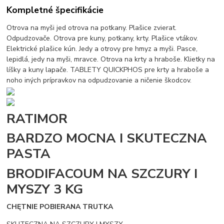
Kompletné špecifikácie
Otrova na myši jed otrova na potkany. Plašice zvierat.
Odpudzovače. Otrova pre kuny, potkany, krty. Plašice vtákov.
Elektrické plašice kún. Jedy a otrovy pre hmyz a myši. Pasce,
lepidlá, jedy na myši, mravce. Otrova na krty a hraboše. Klietky na
líšky a kuny lapače. TABLETY QUICKPHOS pre krty a hraboše a
noho iných prípravkov na odpudzovanie a ničenie škodcov.
RATIMOR
BARDZO MOCNA I SKUTECZNA
PASTA
BRODIFACOUM NA SZCZURY I
MYSZY 3 KG
CHĘTNIE POBIERANA TRUTKA