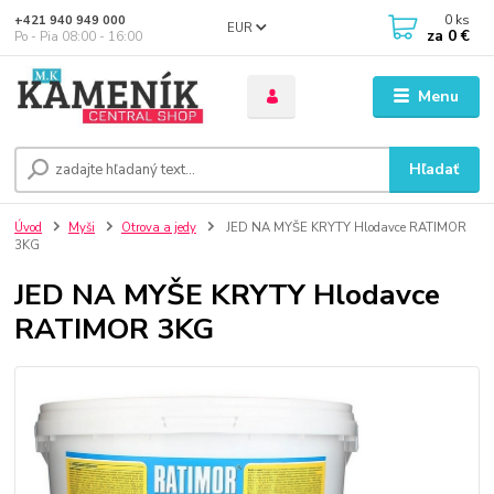
0
ks
+421 940 949 000
EUR
za
0 €
Po - Pia 08:00 - 16:00
Menu
Hľadať
Úvod
Myši
Otrova a jedy
JED NA MYŠE KRYTY Hlodavce RATIMOR
3KG
JED NA MYŠE KRYTY Hlodavce
RATIMOR 3KG