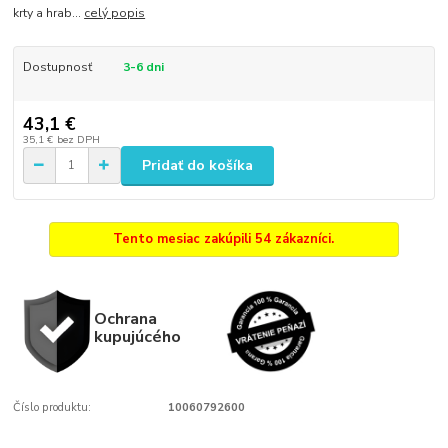
krty a hrab...
celý popis
Dostupnosť
3-6 dni
43,1 €
35,1 €
bez DPH
Pridať do košíka
Tento mesiac zakúpili 54 zákazníci.
Ochrana
kupujúcého
Číslo produktu:
10060792600