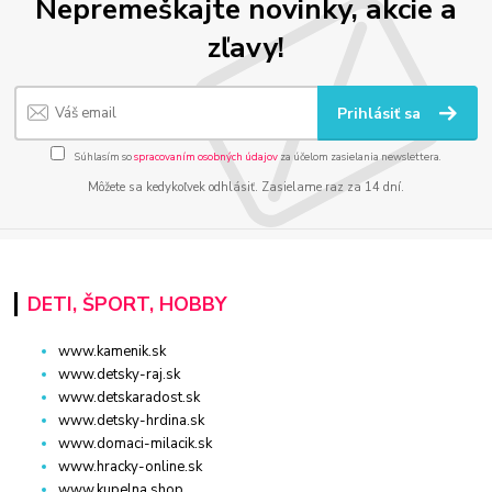
Nepremeškajte novinky, akcie a
zľavy!
Prihlásiť sa
Súhlasím so
spracovaním osobných údajov
za účelom zasielania newslettera.
Môžete sa kedykoľvek odhlásiť. Zasielame raz za 14 dní.
DETI, ŠPORT, HOBBY
www.kamenik.sk
www.detsky-raj.sk
www.detskaradost.sk
www.detsky-hrdina.sk
www.domaci-milacik.sk
www.hracky-online.sk
www.kupelna.shop