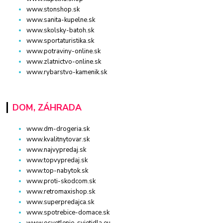
www.stonshop.sk
www.sanita-kupelne.sk
www.skolsky-batoh.sk
www.sportaturistika.sk
www.potraviny-online.sk
www.zlatnictvo-online.sk
www.rybarstvo-kamenik.sk
DOM, ZÁHRADA
www.dm-drogeria.sk
www.kvalitnytovar.sk
www.najvypredaj.sk
www.topvypredaj.sk
www.top-nabytok.sk
www.proti-skodcom.sk
www.retromaxishop.sk
www.superpredajca.sk
www.spotrebice-domace.sk
www.osvetlenie-svietidla.eu