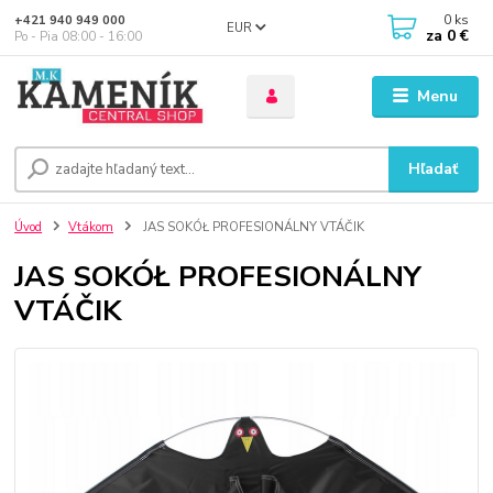
0
ks
+421 940 949 000
EUR
za
0 €
Po - Pia 08:00 - 16:00
Menu
Hľadať
Úvod
Vtákom
JAS SOKÓŁ PROFESIONÁLNY VTÁČIK
JAS SOKÓŁ PROFESIONÁLNY
VTÁČIK