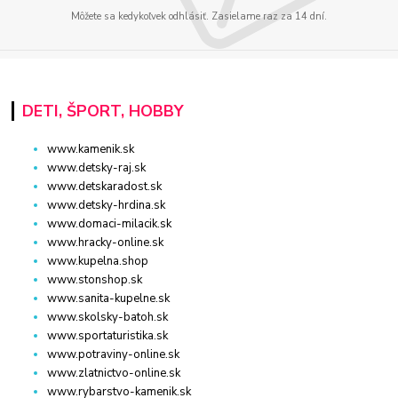
Môžete sa kedykoľvek odhlásiť. Zasielame raz za 14 dní.
DETI, ŠPORT, HOBBY
www.kamenik.sk
www.detsky-raj.sk
www.detskaradost.sk
www.detsky-hrdina.sk
www.domaci-milacik.sk
www.hracky-online.sk
www.kupelna.shop
www.stonshop.sk
www.sanita-kupelne.sk
www.skolsky-batoh.sk
www.sportaturistika.sk
www.potraviny-online.sk
www.zlatnictvo-online.sk
www.rybarstvo-kamenik.sk