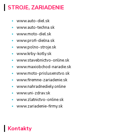
STROJE, ZARIADENIE
www.auto-diel.sk
www.auto-techna.sk
www.moto-diel.sk
www.profi-dielna.sk
www.polno-stroje.sk
www.krby-kotly.sk
www.stavebnictvo-online.sk
www.maxiobchod-naradie.sk
www.moto-prislusenstvo.sk
www.firemne-zariadenie.sk
www.nahradnediely.online
www.uni-zdrav.sk
www.zlatnictvo-online.sk
www.zariadenie-firmy.sk
Kontakty