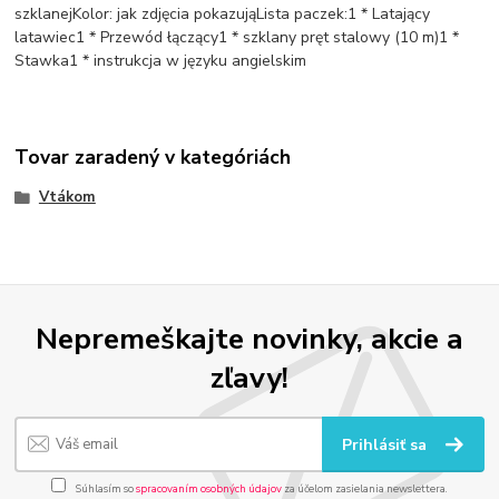
szklanejKolor: jak zdjęcia pokazująLista paczek:1 * Latający
latawiec1 * Przewód łączący1 * szklany pręt stalowy (10 m)1 *
Stawka1 * instrukcja w języku angielskim
Tovar zaradený v kategóriách
Vtákom
Nepremeškajte novinky, akcie a
zľavy!
Prihlásiť sa
Súhlasím so
spracovaním osobných údajov
za účelom zasielania newslettera.