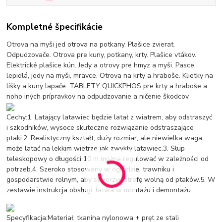
Kompletné špecifikácie
Otrova na myši jed otrova na potkany. Plašice zvierat.
Odpudzovače. Otrova pre kuny, potkany, krty. Plašice vtákov.
Elektrické plašice kún. Jedy a otrovy pre hmyz a myši. Pasce,
lepidlá, jedy na myši, mravce. Otrova na krty a hraboše. Klietky na
líšky a kuny lapače. TABLETY QUICKPHOS pre krty a hraboše a
noho iných prípravkov na odpudzovanie a ničenie škodcov.
Cechy:1. Latający latawiec będzie latał z wiatrem, aby odstraszyć
i szkodników, wysoce skuteczne rozwiązanie odstraszające
ptaki.2. Realistyczny kształt, duży rozmiar, ale niewielka waga,
może latać na lekkim wietrze jak zwykły latawiec.3. Słup
teleskopowy o długości 10 m można regulować w zależności od
potrzeb.4. Szeroko stosowany w ogrodzie, trawniku i
gospodarstwie rolnym, aby stworzyć strefę wolną od ptaków.5. W
zestawie instrukcja obsługi, łatwa w montażu i demontażu.
Specyfikacja:Materiał: tkanina nylonowa + pręt ze stali