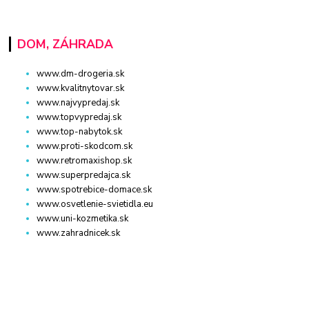
DOM, ZÁHRADA
www.dm-drogeria.sk
www.kvalitnytovar.sk
www.najvypredaj.sk
www.topvypredaj.sk
www.top-nabytok.sk
www.proti-skodcom.sk
www.retromaxishop.sk
www.superpredajca.sk
www.spotrebice-domace.sk
www.osvetlenie-svietidla.eu
www.uni-kozmetika.sk
www.zahradnicek.sk