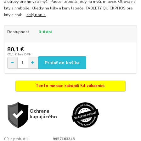
a otrovy pre hmyz a myši. Pasce, lepidlá, jedy na myši, mravce. Otrova na
krty a hraboše. Klietky na líšky a kuny lapače. TABLETY QUICKPHOS pre
krty a hrab...
celý popis
Dostupnosť
3-6 dni
80,1 €
65,1 €
bez DPH
Pridať do košíka
Tento mesiac zakúpili 54 zákazníci.
Ochrana
kupujúcého
Číslo produktu:
9957163343