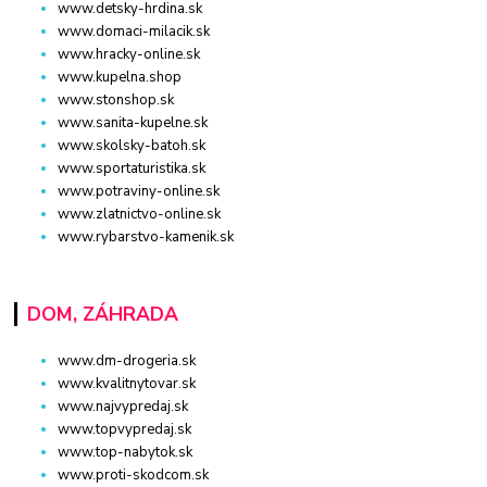
www.detsky-hrdina.sk
www.domaci-milacik.sk
www.hracky-online.sk
www.kupelna.shop
www.stonshop.sk
www.sanita-kupelne.sk
www.skolsky-batoh.sk
www.sportaturistika.sk
www.potraviny-online.sk
www.zlatnictvo-online.sk
www.rybarstvo-kamenik.sk
DOM, ZÁHRADA
www.dm-drogeria.sk
www.kvalitnytovar.sk
www.najvypredaj.sk
www.topvypredaj.sk
www.top-nabytok.sk
www.proti-skodcom.sk