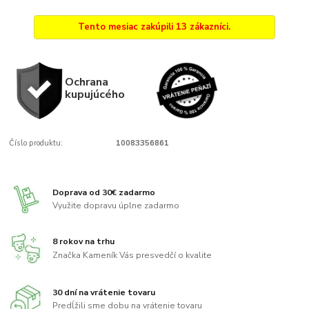
Tento mesiac zakúpili 13 zákazníci.
Ochrana
kupujúcého
Číslo produktu:
10083356861
Doprava od 30€ zadarmo
Využite dopravu úplne zadarmo
8 rokov na trhu
Značka Kameník Vás presvedčí o kvalite
30 dní na vrátenie tovaru
Predĺžili sme dobu na vrátenie tovaru