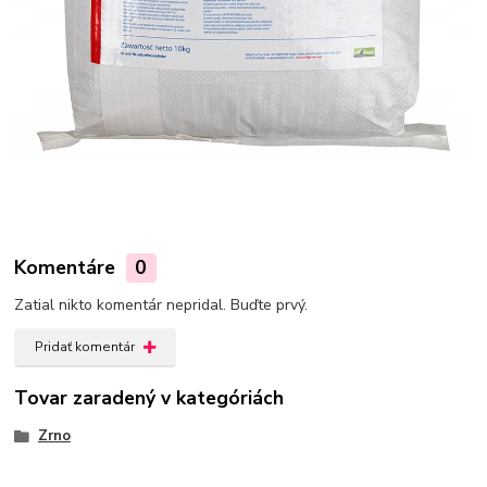
Komentáre
0
Zatial nikto komentár nepridal. Buďte prvý.
Pridať komentár
Tovar zaradený v kategóriách
Zrno