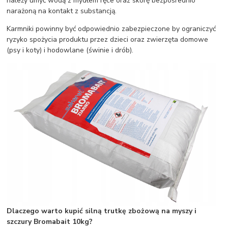
należy umyć wodą z mydłem ręce oraz skórę bezpośrednio
narażoną na kontakt z substancją.
Karmniki powinny być odpowiednio zabezpieczone by ograniczyć
ryzyko spożycia produktu przez dzieci oraz zwierzęta domowe
(psy i koty) i hodowlane (świnie i drób).
Dlaczego warto kupić silną trutkę zbożową na myszy i
szczury Bromabait 10kg?