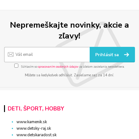
Nepremeškajte novinky, akcie a
zľavy!
Prihlásiť sa
Súhlasím so
spracovaním osobných údajov
za účelom zasielania newslettera.
Môžete sa kedykoľvek odhlásiť. Zasielame raz za 14 dní.
DETI, ŠPORT, HOBBY
www.kamenik.sk
www.detsky-raj.sk
www.detskaradost.sk