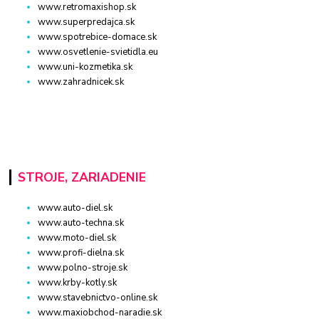
www.retromaxishop.sk
www.superpredajca.sk
www.spotrebice-domace.sk
www.osvetlenie-svietidla.eu
www.uni-kozmetika.sk
www.zahradnicek.sk
STROJE, ZARIADENIE
www.auto-diel.sk
www.auto-techna.sk
www.moto-diel.sk
www.profi-dielna.sk
www.polno-stroje.sk
www.krby-kotly.sk
www.stavebnictvo-online.sk
www.maxiobchod-naradie.sk