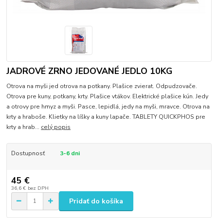
JADROVÉ ZRNO JEDOVANÉ JEDLO 10KG
Otrova na myši jed otrova na potkany. Plašice zvierat. Odpudzovače.
Otrova pre kuny, potkany, krty. Plašice vtákov. Elektrické plašice kún. Jedy
a otrovy pre hmyz a myši. Pasce, lepidlá, jedy na myši, mravce. Otrova na
krty a hraboše. Klietky na líšky a kuny lapače. TABLETY QUICKPHOS pre
krty a hrab...
celý popis
Dostupnosť
3-6 dni
45 €
36,6 €
bez DPH
Pridať do košíka