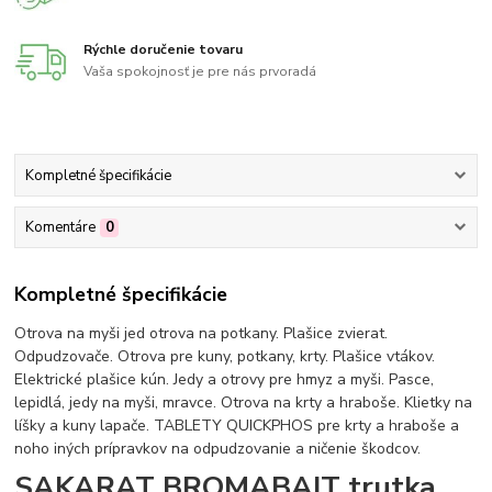
Rýchle doručenie tovaru
Vaša spokojnosť je pre nás prvoradá
Kompletné špecifikácie
Komentáre
0
Kompletné špecifikácie
Otrova na myši jed otrova na potkany. Plašice zvierat.
Odpudzovače. Otrova pre kuny, potkany, krty. Plašice vtákov.
Elektrické plašice kún. Jedy a otrovy pre hmyz a myši. Pasce,
lepidlá, jedy na myši, mravce. Otrova na krty a hraboše. Klietky na
líšky a kuny lapače. TABLETY QUICKPHOS pre krty a hraboše a
noho iných prípravkov na odpudzovanie a ničenie škodcov.
SAKARAT BROMABAIT trutka