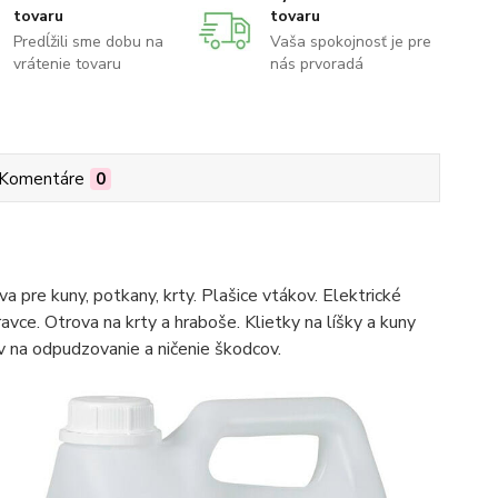
tovaru
tovaru
Predĺžili sme dobu na
Vaša spokojnosť je pre
vrátenie tovaru
nás prvoradá
Komentáre
0
 pre kuny, potkany, krty. Plašice vtákov. Elektrické
ravce. Otrova na krty a hraboše. Klietky na líšky a kuny
na odpudzovanie a ničenie škodcov.