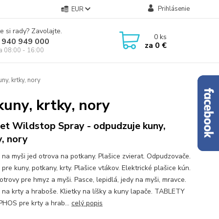
Prihlásenie
EUR
e si rady? Zavolajte.
0
ks
 940 949 000
za
0 €
ia 08:00 - 16:00
y, krtky, nory
uny, krtky, nory
et Wildstop Spray - odpudzuje kuny,
y, nory
 na myši jed otrova na potkany. Plašice zvierat. Odpudzovače.
pre kuny, potkany, krty. Plašice vtákov. Elektrické plašice kún.
otrovy pre hmyz a myši. Pasce, lepidlá, jedy na myši, mravce.
 na krty a hraboše. Klietky na líšky a kuny lapače. TABLETY
HOS pre krty a hrab...
celý popis