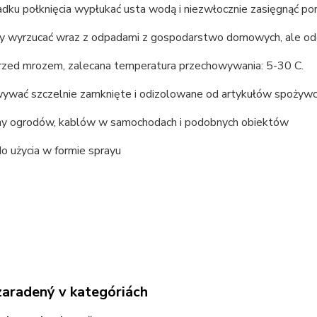
ku połknięcia wypłukać usta wodą i niezwłocznie zasięgnąć por
ży wyrzucać wraz z odpadami z gospodarstwo domowych, ale odd
przed mrozem, zalecana temperatura przechowywania: 5-30 C.
ywać szczelnie zamknięte i odizolowane od artykułów spożywc
ny ogrodów, kablów w samochodach i podobnych obiektów
o użycia w formie sprayu
zaradený v kategóriách