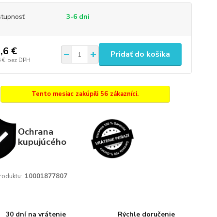
tupnosť
3-6 dni
,6 €
Pridať do košíka
 €
bez DPH
Tento mesiac zakúpili 56 zákazníci.
Ochrana
kupujúcého
roduktu:
10001877807
30 dní na vrátenie
Rýchle doručenie