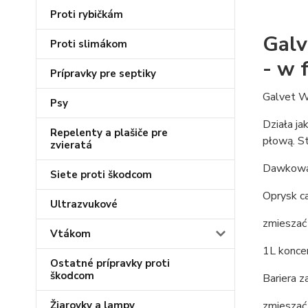
Proti rybičkám
Galv
Proti slimákom
- w 
Prípravky pre septiky
Galvet W
Psy
Działa ja
Repelenty a plašiče pre
płową. St
zvieratá
Dawkowa
Siete proti škodcom
Oprysk ca
Ultrazvukové
zmieszać
Vtákom
1L konce
Ostatné prípravky proti
škodcom
Bariera 
zmieszać 
Žiarovky a lampy