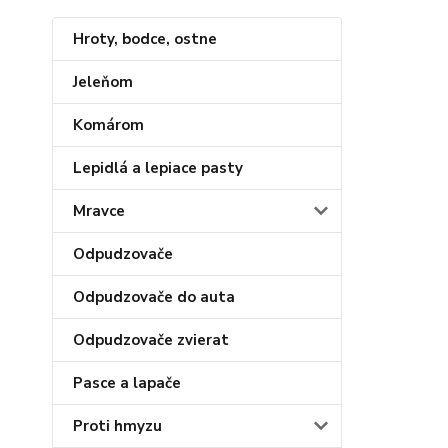
Hroty, bodce, ostne
Jeleňom
Komárom
Lepidlá a lepiace pasty
Mravce
Odpudzovače
Odpudzovače do auta
Odpudzovače zvierat
Pasce a lapače
Proti hmyzu