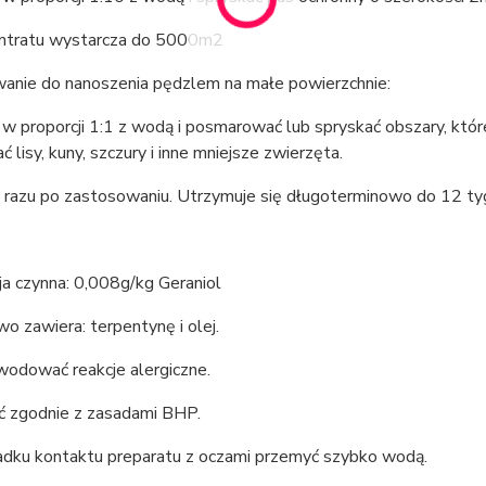
ntratu wystarcza do 5000m2
anie do nanoszenia pędzlem na małe powierzchnie:
w proporcji 1:1 z wodą i posmarować lub spryskać obszary, któ
ć lisy, kuny, szczury i inne mniejsze zwierzęta.
d razu po zastosowaniu. Utrzymuje się długoterminowo do 12 t
a czynna: 0,008g/kg Geraniol
 zawiera: terpentynę i olej.
odować reakcje alergiczne.
 zgodnie z zasadami BHP.
dku kontaktu preparatu z oczami przemyć szybko wodą.