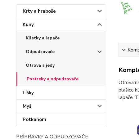
Krty a hraboše
Kuny
Klietky a lapače
Kompl
Odpudzovače
Otrova a jedy
Komple
Postreky a odpudzovače
Otrova na
plašice k
Líšky
lapače. 
Myši
Potkanom
PRÍPRAVKY A ODPUDZOVAČE