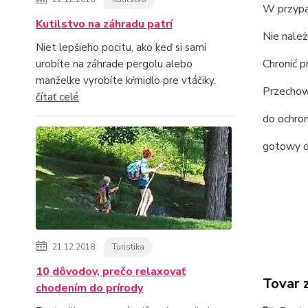
W przypad
Kutilstvo na záhradu patrí
Nie nale
Niet lepšieho pocitu, ako keď si sami
Chronić 
urobíte na záhrade pergolu alebo
manželke vyrobíte kŕmidlo pre vtáčiky.
Przechow
čítať celé
do ochro
gotowy d
21.12.2018
Turistika
10 dôvodov, prečo relaxovať
Tovar 
chodením do prírody