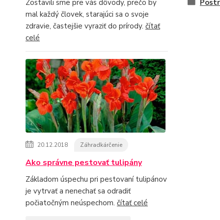
Postr
Zostavili sme pre vás dôvody, prečo by
mal každý človek, starajúci sa o svoje
zdravie, častejšie vyraziť do prírody.
čítať
celé
20.12.2018
Záhradkárčenie
Ako správne pestovať tulipány
Základom úspechu pri pestovaní tulipánov
je vytrvať a nenechať sa odradiť
počiatočným neúspechom.
čítať celé