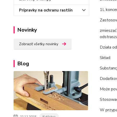
1L konce
Prípravky na ochranu rastlín
Zastosow
Novinky
zmieszać 
odstrasza
Zobraziť všetky novinky
Działa o
Skład:
Blog
Substancj
Dodatkowo
Może pow
Stosować
W przypa
22.12.2018
Kutilstvo