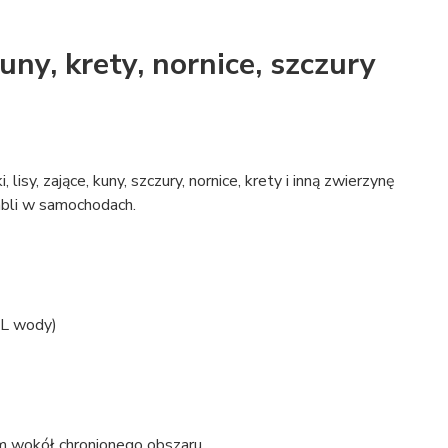
ny, krety, nornice, szczury
lisy, zające, kuny, szczury, nornice, krety i inną zwierzynę
abli w samochodach.
0L wody)
2m wokół chronionego obszaru