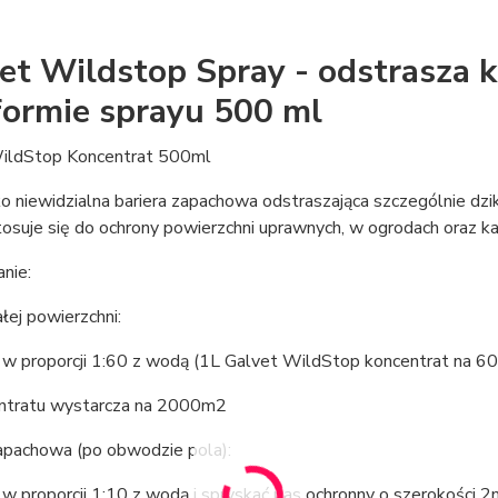
et Wildstop Spray - odstrasza ku
formie sprayu 500 ml
ildStop Koncentrat 500ml
ko niewidzialna bariera zapachowa odstraszająca szczególnie dziki, 
osuje się do ochrony powierzchni uprawnych, w ogrodach oraz k
nie:
łej powierzchni:
 w proporcji 1:60 z wodą (1L Galvet WildStop koncentrat na 6
ntratu wystarcza na 2000m2
zapachowa (po obwodzie pola):
w proporcji 1:10 z wodą i spryskać pas ochronny o szerokości 