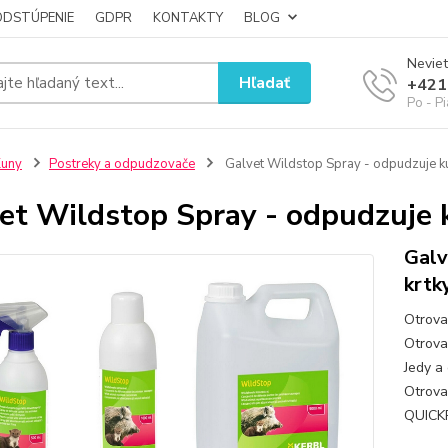
ODSTÚPENIE
GDPR
KONTAKTY
BLOG
Neviet
Hľadať
+421
Po - P
Kuny
Postreky a odpudzovače
Galvet Wildstop Spray - odpudzuje kun
et Wildstop Spray - odpudzuje k
Galv
krtk
Otrova
Otrova 
Jedy a 
Otrova
QUICKP