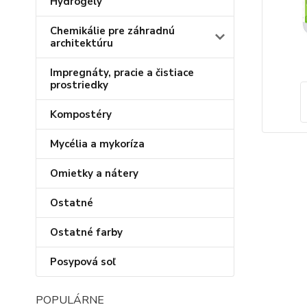
Hydrogély
Chemikálie pre záhradnú
architektúru
Impregnáty, pracie a čistiace
prostriedky
Kompostéry
Mycélia a mykoríza
Omietky a nátery
Ostatné
Ostatné farby
Posypová soľ
POPULÁRNE