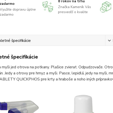
8 rokov na trhu
zadarmo
Značka Kameník Vás
Využite dopravu úplne
presvedčí o kvalite
zadarmo
etné špecifikácie
tné špecifikácie
 myši jed otrova na potkany. Plašice zvierat. Odpudzovače. Otrova
ún. Jedy a otrovy pre hmyz a myši. Pasce, lepidlá, jedy na myši, m
TABLETY QUICKPHOS pre krty a hraboše a noho iných prípravkov 