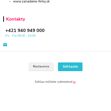
www.zariadenie-firmy.sk
Kontakty
+421 940 949 000
Po - Pia 08:00 - 16:00
Súhlasím
Nastavenia
© 2024 Všetky práva vyhradené KAMENIK.SK
Súhlas môžete odmietnuť
tu
.
Vytvorené na
Eshop-rychlo.sk