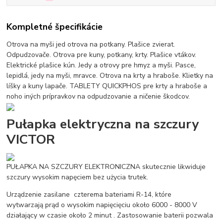
Kompletné špecifikácie
Otrova na myši jed otrova na potkany. Plašice zvierat.
Odpudzovače. Otrova pre kuny, potkany, krty. Plašice vtákov.
Elektrické plašice kún. Jedy a otrovy pre hmyz a myši. Pasce,
lepidlá, jedy na myši, mravce. Otrova na krty a hraboše. Klietky na
líšky a kuny lapače. TABLETY QUICKPHOS pre krty a hraboše a
noho iných prípravkov na odpudzovanie a ničenie škodcov.
Pułapka elektryczna na szczury
VICTOR
PUŁAPKA NA SZCZURY ELEKTRONICZNA skutecznie likwiduje
szczury wysokim napęciem bez użycia trutek.
Urządzenie zasilane czterema bateriami R-14, które
wytwarzają prąd o wysokim napięcięciu około 6000 - 8000 V
działający w czasie około 2 minut . Zastosowanie baterii pozwala