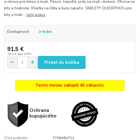
a otrovy pre hmyz a myši. Pasce, lepidlá, jedy na myši, mravce. Otrova na
krty a hraboše. Klietky na líšky a kuny lapače. TABLETY QUICKPHOS pre
krty a hrab...
celý popis
Dostupnosť
3-6 dni
91,5 €
74,4 €
bez DPH
Pridať do košíka
Tento mesiac zakúpili 46 zákazníci.
Ochrana
kupujúcého
Číslo produktu:
7726484711