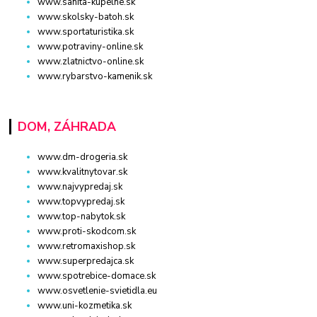
www.sanita-kupelne.sk
www.skolsky-batoh.sk
www.sportaturistika.sk
www.potraviny-online.sk
www.zlatnictvo-online.sk
www.rybarstvo-kamenik.sk
DOM, ZÁHRADA
www.dm-drogeria.sk
www.kvalitnytovar.sk
www.najvypredaj.sk
www.topvypredaj.sk
www.top-nabytok.sk
www.proti-skodcom.sk
www.retromaxishop.sk
www.superpredajca.sk
www.spotrebice-domace.sk
www.osvetlenie-svietidla.eu
www.uni-kozmetika.sk