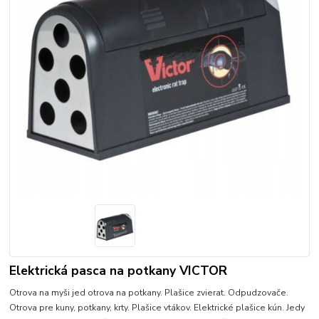
Elektrická pasca na potkany VICTOR
Otrova na myši jed otrova na potkany. Plašice zvierat. Odpudzovače.
Otrova pre kuny, potkany, krty. Plašice vtákov. Elektrické plašice kún. Jedy