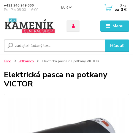
0
ks
+421 940 949 000
EUR
za
0 €
Po - Pia 08:00 - 16:00
Menu
Hľadať
Úvod
Potkanom
Elektrická pasca na potkany VICTOR
Elektrická pasca na potkany
VICTOR