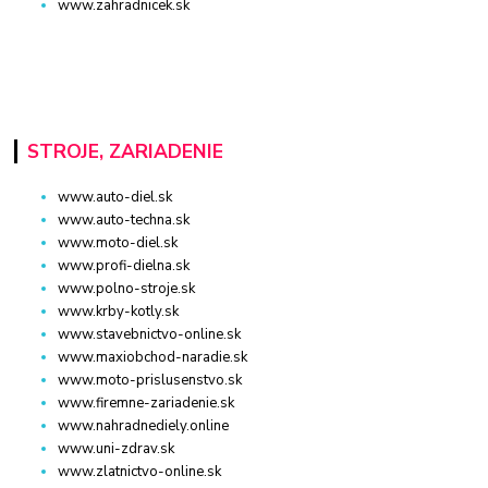
www.zahradnicek.sk
STROJE, ZARIADENIE
www.auto-diel.sk
www.auto-techna.sk
www.moto-diel.sk
www.profi-dielna.sk
www.polno-stroje.sk
www.krby-kotly.sk
www.stavebnictvo-online.sk
www.maxiobchod-naradie.sk
www.moto-prislusenstvo.sk
www.firemne-zariadenie.sk
www.nahradnediely.online
www.uni-zdrav.sk
www.zlatnictvo-online.sk