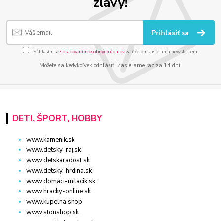
zľavy!
Prihlásiť sa
Súhlasím so
spracovaním osobných údajov
za účelom zasielania newslettera.
Môžete sa kedykoľvek odhlásiť. Zasielame raz za 14 dní.
DETI, ŠPORT, HOBBY
www.kamenik.sk
www.detsky-raj.sk
www.detskaradost.sk
www.detsky-hrdina.sk
www.domaci-milacik.sk
www.hracky-online.sk
www.kupelna.shop
www.stonshop.sk