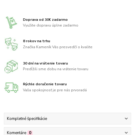
Doprava od 30€ zadarmo
Využite dopravu úplne zadarmo
8 rokov na trhu
Značka Kameník Vás presvedčí o kvalite
30 dní na vrátenie tovaru
Predĺžili sme dobu na vrátenie tovaru
Rýchle doručenie tovaru
Vaša spokojnosť je pre nás prvoradá
Kompletné špecifikácie
Komentáre
0