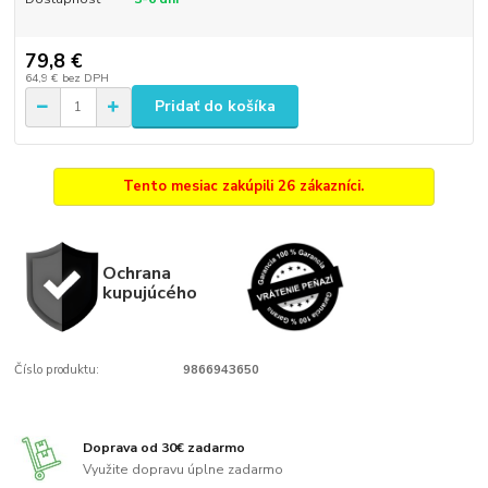
79,8 €
64,9 €
bez DPH
Pridať do košíka
Tento mesiac zakúpili 26 zákazníci.
Ochrana
kupujúcého
Číslo produktu:
9866943650
Doprava od 30€ zadarmo
Využite dopravu úplne zadarmo