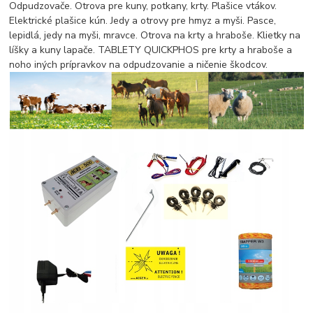
Odpudzovače. Otrova pre kuny, potkany, krty. Plašice vtákov.
Elektrické plašice kún. Jedy a otrovy pre hmyz a myši. Pasce,
lepidlá, jedy na myši, mravce. Otrova na krty a hraboše. Klietky na
líšky a kuny lapače. TABLETY QUICKPHOS pre krty a hraboše a
noho iných prípravkov na odpudzovanie a ničenie škodcov.