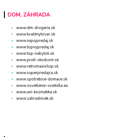
DOM, ZÁHRADA
www.dm-drogeria.sk
www.kvalitnytovar.sk
www.najvypredaj.sk
www.topvypredaj.sk
www.top-nabytok.sk
www.proti-skodcom.sk
www.retromaxishop.sk
www.superpredajca.sk
www.spotrebice-domace.sk
www.osvetlenie-svietidla.eu
www.uni-kozmetika.sk
www.zahradnicek.sk