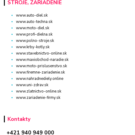
STROJE, ZARIADENIE
www.auto-diel.sk
www.auto-techna.sk
www.moto-diel.sk
www.profi-dielna.sk
www.polno-stroje.sk
www.krby-kotly.sk
www.stavebnictvo-online.sk
www.maxiobchod-naradie.sk
www.moto-prislusenstvo.sk
www.firemne-zariadenie.sk
www.nahradnediely.online
www.uni-zdrav.sk
www.zlatnictvo-online.sk
www.zariadenie-firmy.sk
Kontakty
+421 940 949 000