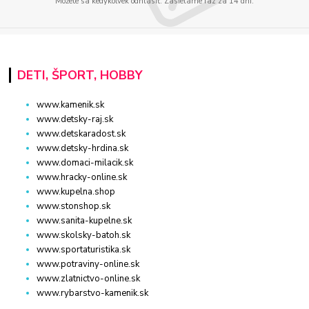
Môžete sa kedykoľvek odhlásiť. Zasielame raz za 14 dní.
DETI, ŠPORT, HOBBY
www.kamenik.sk
www.detsky-raj.sk
www.detskaradost.sk
www.detsky-hrdina.sk
www.domaci-milacik.sk
www.hracky-online.sk
www.kupelna.shop
www.stonshop.sk
www.sanita-kupelne.sk
www.skolsky-batoh.sk
www.sportaturistika.sk
www.potraviny-online.sk
www.zlatnictvo-online.sk
www.rybarstvo-kamenik.sk