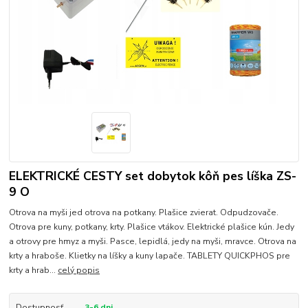
ELEKTRICKÉ CESTY set dobytok kôň pes líška ZS-
9 O
Otrova na myši jed otrova na potkany. Plašice zvierat. Odpudzovače.
Otrova pre kuny, potkany, krty. Plašice vtákov. Elektrické plašice kún. Jedy
a otrovy pre hmyz a myši. Pasce, lepidlá, jedy na myši, mravce. Otrova na
krty a hraboše. Klietky na líšky a kuny lapače. TABLETY QUICKPHOS pre
krty a hrab...
celý popis
Dostupnosť
3-6 dni