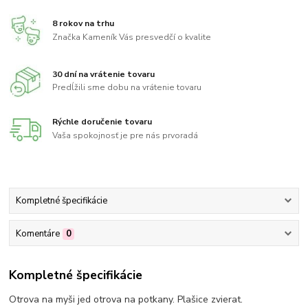
8 rokov na trhu
Značka Kameník Vás presvedčí o kvalite
30 dní na vrátenie tovaru
Predĺžili sme dobu na vrátenie tovaru
Rýchle doručenie tovaru
Vaša spokojnosť je pre nás prvoradá
Kompletné špecifikácie
Komentáre
0
Kompletné špecifikácie
Otrova na myši jed otrova na potkany. Plašice zvierat.