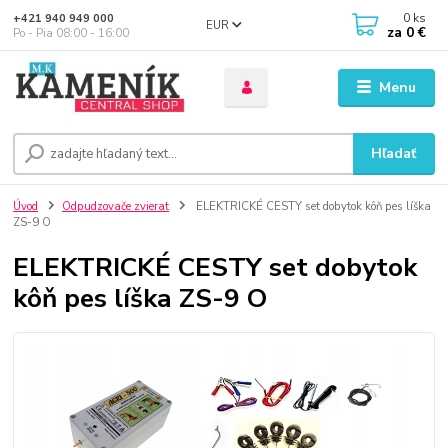
0
ks
+421 940 949 000
EUR
za
0 €
Po - Pia 08:00 - 16:00
Menu
Hľadať
Úvod
Odpudzovače zvierat
ELEKTRICKÉ CESTY set dobytok kôň pes líška
ZS-9 O
ELEKTRICKÉ CESTY set dobytok
kôň pes líška ZS-9 O