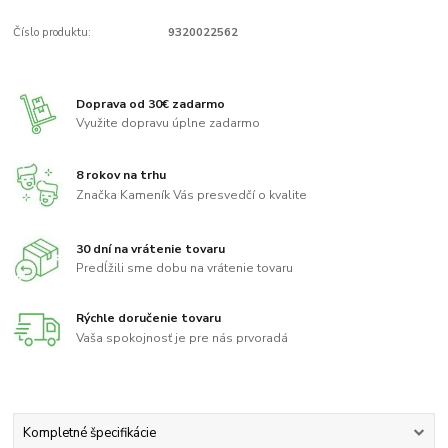
Číslo produktu:
9320022562
Doprava od 30€ zadarmo
Využite dopravu úplne zadarmo
8 rokov na trhu
Značka Kameník Vás presvedčí o kvalite
30 dní na vrátenie tovaru
Predĺžili sme dobu na vrátenie tovaru
Rýchle doručenie tovaru
Vaša spokojnosť je pre nás prvoradá
Kompletné špecifikácie