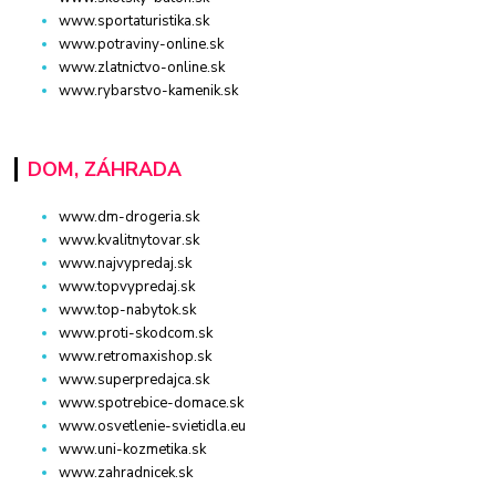
www.sportaturistika.sk
www.potraviny-online.sk
www.zlatnictvo-online.sk
www.rybarstvo-kamenik.sk
DOM, ZÁHRADA
www.dm-drogeria.sk
www.kvalitnytovar.sk
www.najvypredaj.sk
www.topvypredaj.sk
www.top-nabytok.sk
www.proti-skodcom.sk
www.retromaxishop.sk
www.superpredajca.sk
www.spotrebice-domace.sk
www.osvetlenie-svietidla.eu
www.uni-kozmetika.sk
www.zahradnicek.sk