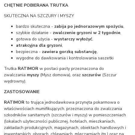
CHĘTNIE POBIERANA TRUTKA
SKUTECZNA NA SZCZURY I MYSZY
bardzo skuteczna -
zabija po jednorazowym spożyciu
,
szybkie działanie -
zwalczenie gryzoni w 2 tygodnie
,
gotowa do użycia -
wystarczy wyłożyć
,
atrakcyjna dla gryzoni
,
bezpieczna -
zawiera gorzką substancję
,
wygodne do dawkowania i kontrolowania saszetki
Trutka
RATIMOR
w postaci pasty przeznaczona do
zwalczania
myszy
(Mysz domowa), oraz
szczurów
(Szczur
wędrowny).
ZASTOSOWANIE
RATIMOR
to trująca jednodawkowa przynęta pokarmowa o
właściwościach mumifikujących. przeznaczona do zwalczania
szkodników sanitarnych (szczurów i myszy) w pomieszczeniach
(lokalach użyteczności publicznej, hotelach, mieszkaniach,
zakładach produkcyjnych, magazynach, obiektach handlowych i
inwentarskich, oborach, chlewniach, mleczarniach itp.) oraz na