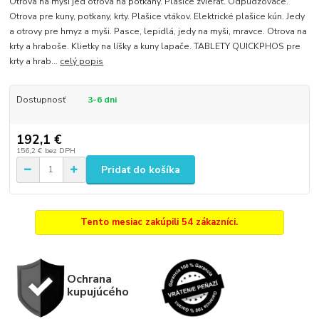
Otrova na myši jed otrova na potkany. Plašice zvierat. Odpudzovače.
Otrova pre kuny, potkany, krty. Plašice vtákov. Elektrické plašice kún. Jedy
a otrovy pre hmyz a myši. Pasce, lepidlá, jedy na myši, mravce. Otrova na
krty a hraboše. Klietky na líšky a kuny lapače. TABLETY QUICKPHOS pre
krty a hrab...
celý popis
Dostupnosť
3-6 dni
192,1 €
156,2 €
bez DPH
Pridať do košíka
Tento mesiac zakúpili 54 zákazníci.
Ochrana
kupujúcého