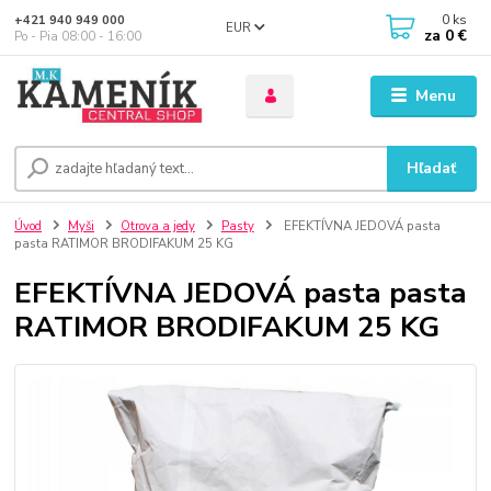
0
ks
+421 940 949 000
EUR
za
0 €
Po - Pia 08:00 - 16:00
Menu
Hľadať
Úvod
Myši
Otrova a jedy
Pasty
EFEKTÍVNA JEDOVÁ pasta
pasta RATIMOR BRODIFAKUM 25 KG
EFEKTÍVNA JEDOVÁ pasta pasta
RATIMOR BRODIFAKUM 25 KG