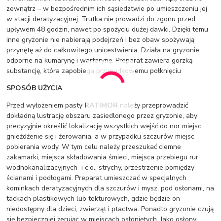
zewnątrz – w bezpośrednim ich sąsiedztwie po umieszczeniu jej
w stacji deratyzacyjnej. Trutka nie prowadzi do zgonu przed
upływem 48 godzin, nawet po spożyciu dużej dawki. Dzięki temu
inne gryzonie nie nabierają podejrzeń i bez obaw spożywają
przynętę aż do całkowitego unicestwienia. Działa na gryzonie
odporne na kumarynę i warfarynę. Preparat zawiera gorzką
substancję, która zapobiega przypadkowemu połknięciu
SPOSÓB UŻYCIA
Przed wyłożeniem pasty
RATIMOR
należy przeprowadzić
dokładną lustrację obszaru zasiedlonego przez gryzonie, aby
precyzyjnie określić lokalizację wszystkich wejść do nor miejsc
gnieżdżenie się i żerowania, a w przypadku szczurów miejsc
pobierania wody. W tym celu należy przeszukać ciemne
zakamarki, miejsca składowania śmieci, miejsca przebiegu rur
wodnokanalizacyjnych i c.o., strychy, przestrzenie pomiędzy
ścianami i podłogami. Preparat umieszczać w specjalnych
kominkach deratyzacyjnych dla szczurów i mysz, pod osłonami, na
tackach plastikowych lub tekturowych, gdzie będzie on
niedostępny dla dzieci, zwierząt i ptactwa. Ponadto gryzonie czują
się bezpieczniej żerując w miejscach osłoniętych. Jako osłony