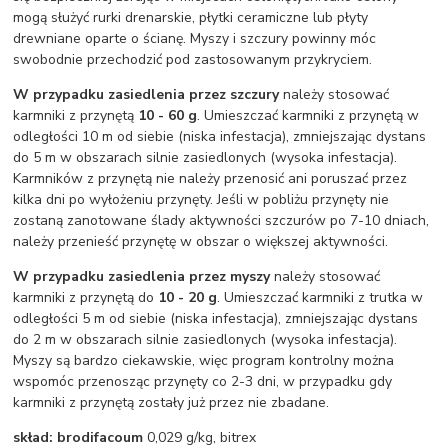
mogą służyć rurki drenarskie, płytki ceramiczne lub płyty
drewniane oparte o ścianę. Myszy i szczury powinny móc
swobodnie przechodzić pod zastosowanym przykryciem.
W przypadku zasiedlenia przez
szczury
należy stosować
karmniki z przynętą
10 - 60 g
. Umieszczać karmniki z przynętą w
odległości 10 m od siebie (niska infestacja), zmniejszając dystans
do 5 m w obszarach silnie zasiedlonych (wysoka infestacja).
Karmników z przynętą nie należy przenosić ani poruszać przez
kilka dni po wyłożeniu przynęty. Jeśli w pobliżu przynęty nie
zostaną zanotowane ślady aktywności szczurów po 7-10 dniach,
należy przenieść przynętę w obszar o większej aktywności.
W przypadku zasiedlenia przez myszy
należy stosować
karmniki z przynętą do
10 - 20 g
. Umieszczać karmniki z trutka w
odległości 5 m od siebie (niska infestacja), zmniejszając dystans
do 2 m w obszarach silnie zasiedlonych (wysoka infestacja).
Myszy są bardzo ciekawskie, więc program kontrolny można
wspomóc przenosząc przynęty co 2-3 dni, w przypadku gdy
karmniki z przynętą zostały już przez nie zbadane.
skład:
brodifacoum
0,029 g/kg, bitrex