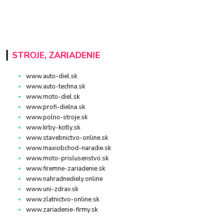
STROJE, ZARIADENIE
www.auto-diel.sk
www.auto-techna.sk
www.moto-diel.sk
www.profi-dielna.sk
www.polno-stroje.sk
www.krby-kotly.sk
www.stavebnictvo-online.sk
www.maxiobchod-naradie.sk
www.moto-prislusenstvo.sk
www.firemne-zariadenie.sk
www.nahradnediely.online
www.uni-zdrav.sk
www.zlatnictvo-online.sk
www.zariadenie-firmy.sk