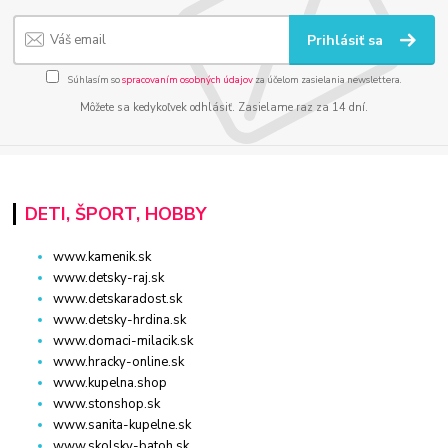
Prihlásiť sa
Súhlasím so
spracovaním osobných údajov
za účelom zasielania newslettera.
Môžete sa kedykoľvek odhlásiť. Zasielame raz za 14 dní.
DETI, ŠPORT, HOBBY
www.kamenik.sk
www.detsky-raj.sk
www.detskaradost.sk
www.detsky-hrdina.sk
www.domaci-milacik.sk
www.hracky-online.sk
www.kupelna.shop
www.stonshop.sk
www.sanita-kupelne.sk
www.skolsky-batoh.sk