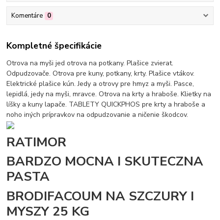
Komentáre
0
Kompletné špecifikácie
Otrova na myši jed otrova na potkany. Plašice zvierat.
Odpudzovače. Otrova pre kuny, potkany, krty. Plašice vtákov.
Elektrické plašice kún. Jedy a otrovy pre hmyz a myši. Pasce,
lepidlá, jedy na myši, mravce. Otrova na krty a hraboše. Klietky na
líšky a kuny lapače. TABLETY QUICKPHOS pre krty a hraboše a
noho iných prípravkov na odpudzovanie a ničenie škodcov.
RATIMOR
BARDZO MOCNA I SKUTECZNA
PASTA
BRODIFACOUM NA SZCZURY I
MYSZY 25 KG