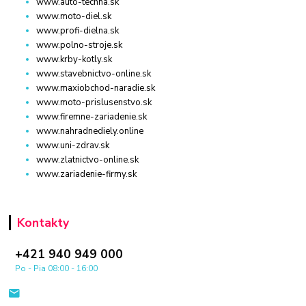
www.auto-techna.sk
www.moto-diel.sk
www.profi-dielna.sk
www.polno-stroje.sk
www.krby-kotly.sk
www.stavebnictvo-online.sk
www.maxiobchod-naradie.sk
www.moto-prislusenstvo.sk
www.firemne-zariadenie.sk
www.nahradnediely.online
www.uni-zdrav.sk
www.zlatnictvo-online.sk
www.zariadenie-firmy.sk
Kontakty
+421 940 949 000
Po - Pia 08:00 - 16:00