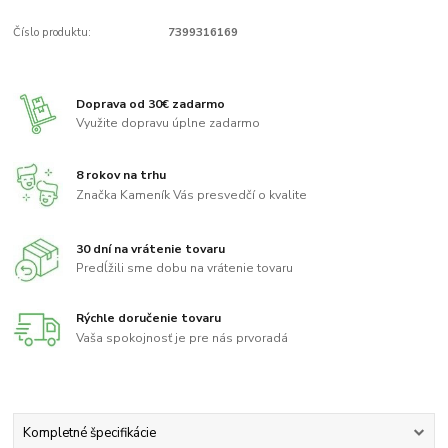
Číslo produktu:
7399316169
Doprava od 30€ zadarmo
Využite dopravu úplne zadarmo
8 rokov na trhu
Značka Kameník Vás presvedčí o kvalite
30 dní na vrátenie tovaru
Predĺžili sme dobu na vrátenie tovaru
Rýchle doručenie tovaru
Vaša spokojnosť je pre nás prvoradá
Kompletné špecifikácie