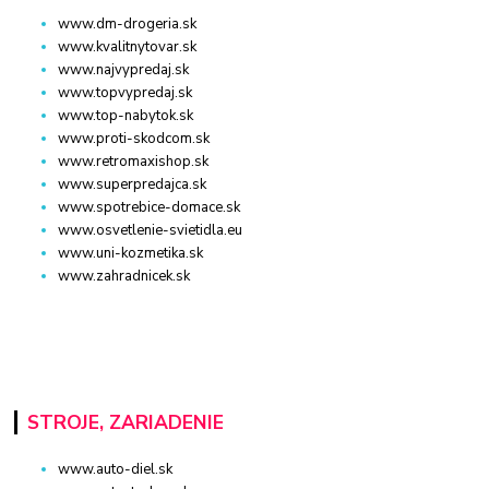
www.dm-drogeria.sk
www.kvalitnytovar.sk
www.najvypredaj.sk
www.topvypredaj.sk
www.top-nabytok.sk
www.proti-skodcom.sk
www.retromaxishop.sk
www.superpredajca.sk
www.spotrebice-domace.sk
www.osvetlenie-svietidla.eu
www.uni-kozmetika.sk
www.zahradnicek.sk
STROJE, ZARIADENIE
www.auto-diel.sk