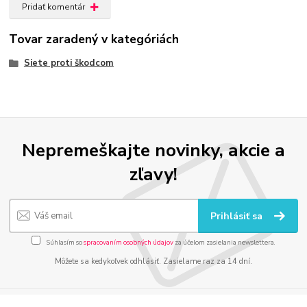
Pridať komentár
Tovar zaradený v kategóriách
Siete proti škodcom
Nepremeškajte novinky, akcie a
zľavy!
Prihlásiť sa
Súhlasím so
spracovaním osobných údajov
za účelom zasielania newslettera.
Môžete sa kedykoľvek odhlásiť. Zasielame raz za 14 dní.