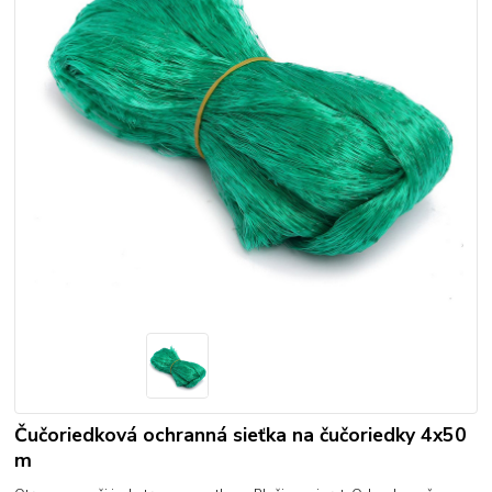
Čučoriedková ochranná sieťka na čučoriedky 4x50
m