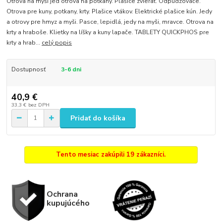
Otrova na myši jed otrova na potkany. Plašice zvierat. Odpudzovače.
Otrova pre kuny, potkany, krty. Plašice vtákov. Elektrické plašice kún. Jedy
a otrovy pre hmyz a myši. Pasce, lepidlá, jedy na myši, mravce. Otrova na
krty a hraboše. Klietky na líšky a kuny lapače. TABLETY QUICKPHOS pre
krty a hrab...
celý popis
Dostupnosť
3-6 dni
40,9 €
33,3 €
bez DPH
Pridať do košíka
Tento mesiac zakúpili 19 zákazníci.
Ochrana
kupujúcého