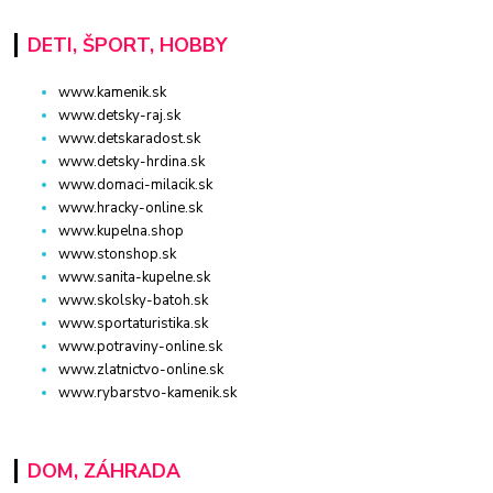
DETI, ŠPORT, HOBBY
www.kamenik.sk
www.detsky-raj.sk
www.detskaradost.sk
www.detsky-hrdina.sk
www.domaci-milacik.sk
www.hracky-online.sk
www.kupelna.shop
www.stonshop.sk
www.sanita-kupelne.sk
www.skolsky-batoh.sk
www.sportaturistika.sk
www.potraviny-online.sk
www.zlatnictvo-online.sk
www.rybarstvo-kamenik.sk
DOM, ZÁHRADA