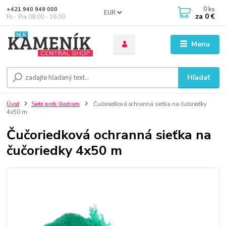
0
ks
+421 940 949 000
EUR
za
0 €
Po - Pia 08:00 - 16:00
Menu
Hľadať
Úvod
Siete proti škodcom
Čučoriedková ochranná sieťka na čučoriedky
4x50 m
Čučoriedková ochranná sieťka na
čučoriedky 4x50 m