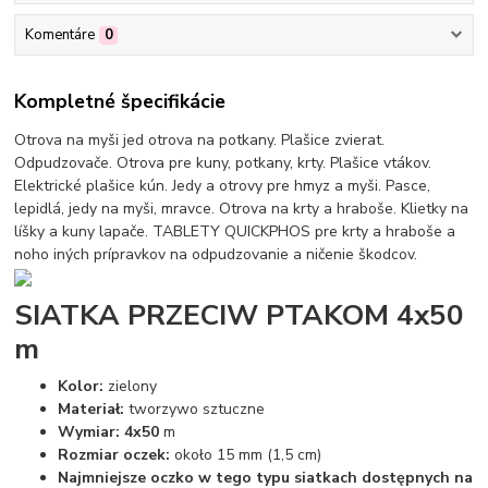
Komentáre
0
Kompletné špecifikácie
Otrova na myši jed otrova na potkany. Plašice zvierat.
Odpudzovače. Otrova pre kuny, potkany, krty. Plašice vtákov.
Elektrické plašice kún. Jedy a otrovy pre hmyz a myši. Pasce,
lepidlá, jedy na myši, mravce. Otrova na krty a hraboše. Klietky na
líšky a kuny lapače. TABLETY QUICKPHOS pre krty a hraboše a
noho iných prípravkov na odpudzovanie a ničenie škodcov.
SIATKA PRZECIW PTAKOM 4x50
m
Kolor:
zielony
Materiał:
tworzywo sztuczne
Wymiar: 4x50
m
Rozmiar oczek:
około 15 mm (1,5 cm)
Najmniejsze oczko w tego typu siatkach dostępnych na