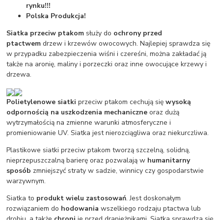
rynku!!!
Polska Produkcja!
Siatka przeciw ptakom
służy do
ochrony przed
ptactwem
drzew i krzewów owocowych. Najlepiej sprawdza się
w przypadku zabezpieczenia wiśni i czereśni, można zakładać ją
także na aronię, maliny i porzeczki oraz inne owocujące krzewy i
drzewa.
Polietylenowe siatki
przeciw ptakom cechują się
wysoką
odpornością na uszkodzenia mechaniczne
oraz dużą
wytrzymałością na zmienne warunki atmosferyczne i
promieniowanie UV. Siatka jest nierozciągliwa oraz niekurczliwa.
Plastikowe siatki przeciw ptakom tworzą szczelną, solidną,
nieprzepuszczalną barierę oraz pozwalają w
humanitarny
sposób
zmniejszyć straty w sadzie, winnicy czy gospodarstwie
warzywnym.
Siatka to
produkt wielu zastosowań
. Jest doskonałym
rozwiązaniem do
hodowania
wszelkiego rodzaju ptactwa lub
drobiu, a także
chroni
je przed drapieżnikami. Siatka sprawdza się