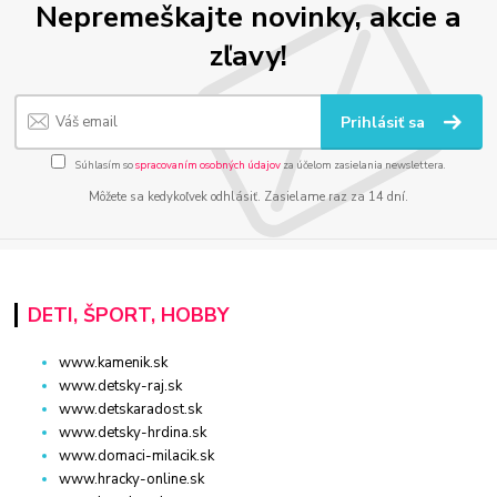
Nepremeškajte novinky, akcie a
zľavy!
Prihlásiť sa
Súhlasím so
spracovaním osobných údajov
za účelom zasielania newslettera.
Môžete sa kedykoľvek odhlásiť. Zasielame raz za 14 dní.
DETI, ŠPORT, HOBBY
www.kamenik.sk
www.detsky-raj.sk
www.detskaradost.sk
www.detsky-hrdina.sk
www.domaci-milacik.sk
www.hracky-online.sk