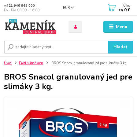
0
ks
+421 940 949 000
EUR
za
0 €
Po - Pia 08:00 - 16:00
Menu
Hľadať
Úvod
Proti slimákom
BROS Snacol granulovaný jed pre slimáky 3 kg.
BROS Snacol granulovaný jed pre
slimáky 3 kg.