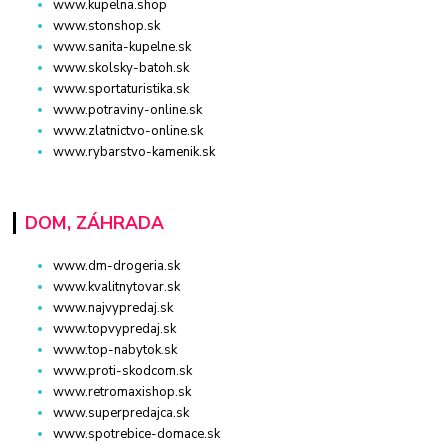
www.kupelna.shop
www.stonshop.sk
www.sanita-kupelne.sk
www.skolsky-batoh.sk
www.sportaturistika.sk
www.potraviny-online.sk
www.zlatnictvo-online.sk
www.rybarstvo-kamenik.sk
DOM, ZÁHRADA
www.dm-drogeria.sk
www.kvalitnytovar.sk
www.najvypredaj.sk
www.topvypredaj.sk
www.top-nabytok.sk
www.proti-skodcom.sk
www.retromaxishop.sk
www.superpredajca.sk
www.spotrebice-domace.sk