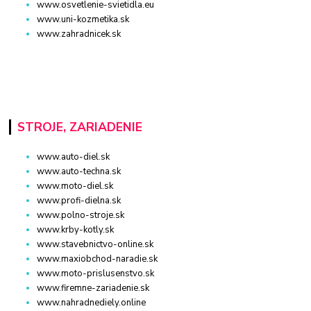
www.osvetlenie-svietidla.eu
www.uni-kozmetika.sk
www.zahradnicek.sk
STROJE, ZARIADENIE
www.auto-diel.sk
www.auto-techna.sk
www.moto-diel.sk
www.profi-dielna.sk
www.polno-stroje.sk
www.krby-kotly.sk
www.stavebnictvo-online.sk
www.maxiobchod-naradie.sk
www.moto-prislusenstvo.sk
www.firemne-zariadenie.sk
www.nahradnediely.online