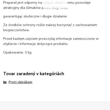
Preparat jest odporny na wilgoć, dzięki czemu pozostaje
atrakcyjny dla ślimaków przez długi czas,
gwarantując skuteczne i długie działanie.
Ze środków ochrony roślin należy korzystać z zachowaniem
bezpieczeństwa.
Przed każdym użyciem przeczytaj informacje zamieszczone w
etykiecie i informacje dotyczące produktu.
Opakowanie: 3 kg.
Tovar zaradený v kategóriách
Proti slimákom