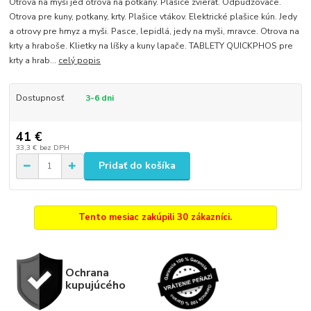
Otrova na myši jed otrova na potkany. Plašice zvierat. Odpudzovače.
Otrova pre kuny, potkany, krty. Plašice vtákov. Elektrické plašice kún. Jedy
a otrovy pre hmyz a myši. Pasce, lepidlá, jedy na myši, mravce. Otrova na
krty a hraboše. Klietky na líšky a kuny lapače. TABLETY QUICKPHOS pre
krty a hrab...
celý popis
Dostupnosť
3-6 dni
41 €
33,3 €
bez DPH
Pridať do košíka
Tento mesiac zakúpili 30 zákazníci.
Ochrana
kupujúcého