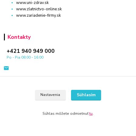
www.uni-zdrav.sk
www.zlatnictvo-online.sk
www.zariadenie-firmy.sk
Kontakty
+421 940 949 000
Po - Pia 08:00 - 16:00
Súhlasím
Nastavenia
© 2024 Všetky práva vyhradené KAMENIK.SK
Súhlas môžete odmietnuť
tu
.
Vytvorené na
Eshop-rychlo.sk