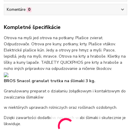
Komentáre
0
Kompletné špecifikácie
Otrova na myši jed otrova na potkany. Plašice zvierat.
Odpudzovače. Otrova pre kuny, potkany, krty. Plašice vtákov.
Elektrické plašice kún. Jedy a otrovy pre hmyz a myši. Pasce,
lepidlá, jedy na myši, mravce. Otrova na krty a hraboše. Klietky na
líšky a kuny lapače. TABLETY QUICKPHOS pre krty a hraboše a
noho iných prípravkov na odpudzovanie a ničenie škodcov.
BROS Snacol granulat trutka na ślimaki 3 kg.
Granulowany preparat o działaniu żołądkowym i kontaktowym do
zwalczania ślimaków
w niektórych uprawach rolniczych oraz roślinach ozdobnych.
Dzięki zawartości dodatków nęcących wabi ślimaki i skutecznie je
likwiduje.