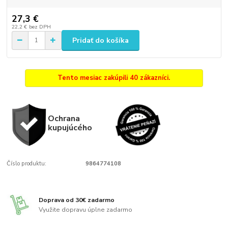
27,3 €
22,2 €
bez DPH
Pridať do košíka
Tento mesiac zakúpili 40 zákazníci.
Ochrana
kupujúcého
Číslo produktu:
9864774108
Doprava od 30€ zadarmo
Využite dopravu úplne zadarmo