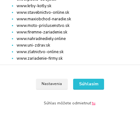
www.krby-kotly.sk
www.stavebnictvo-online.sk
www.maxiobchod-naradie.sk
www.moto-prislusenstvo.sk
www.firemne-zariadenie.sk
www.nahradnediely.online
www.uni-zdrav.sk
www.zlatnictvo-online.sk
www.zariadenie-firmy.sk
Kontakty
Súhlasím
Nastavenia
+421 940 949 000
Po - Pia 08:00 - 16:00
Súhlas môžete odmietnuť
tu
.