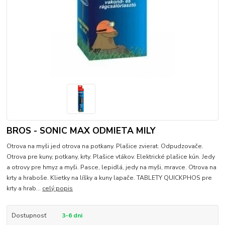
BROS - SONIC MAX ODMIETA MILY
Otrova na myši jed otrova na potkany. Plašice zvierat. Odpudzovače.
Otrova pre kuny, potkany, krty. Plašice vtákov. Elektrické plašice kún. Jedy
a otrovy pre hmyz a myši. Pasce, lepidlá, jedy na myši, mravce. Otrova na
krty a hraboše. Klietky na líšky a kuny lapače. TABLETY QUICKPHOS pre
krty a hrab...
celý popis
Dostupnosť
3-6 dni