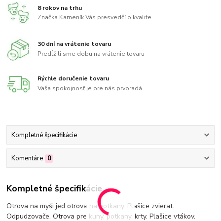
8 rokov na trhu
Značka Kameník Vás presvedčí o kvalite
30 dní na vrátenie tovaru
Predĺžili sme dobu na vrátenie tovaru
Rýchle doručenie tovaru
Vaša spokojnosť je pre nás prvoradá
Kompletné špecifikácie
Komentáre
0
Kompletné špecifikácie
Otrova na myši jed otrova na potkany. Plašice zvierat.
Odpudzovače. Otrova pre kuny, potkany, krty. Plašice vtákov.