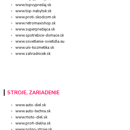
www.topvypredaj.sk
www.top-nabytok.sk
www.proti-skodcom.sk
www.retromaxishop.sk
www.superpredajca.sk
www.spotrebice-domace.sk
www.osvetlenie-svietidla.eu
www.uni-kozmetika.sk
www.zahradnicek.sk
STROJE, ZARIADENIE
www.auto-diel.sk
www.auto-techna.sk
www.moto-diel.sk
www.profi-dielna.sk
www.polno-stroje.sk