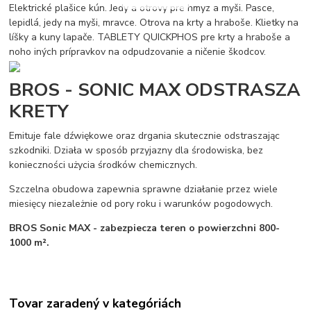
Elektrické plašice kún. Jedy a otrovy pre hmyz a myši. Pasce,
lepidlá, jedy na myši, mravce. Otrova na krty a hraboše. Klietky na
líšky a kuny lapače. TABLETY QUICKPHOS pre krty a hraboše a
noho iných prípravkov na odpudzovanie a ničenie škodcov.
BROS - SONIC MAX ODSTRASZA
KRETY
Emituje fale dźwiękowe oraz drgania skutecznie odstraszając
szkodniki. Działa w sposób przyjazny dla środowiska, bez
konieczności użycia środków chemicznych.
Szczelna obudowa zapewnia sprawne działanie przez wiele
miesięcy niezależnie od pory roku i warunków pogodowych.
BROS Sonic MAX - zabezpiecza teren o powierzchni 800-
1000 m².
Tovar zaradený v kategóriách