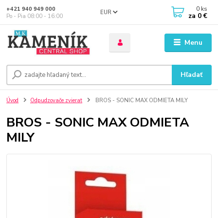
0
ks
+421 940 949 000
EUR
za
0 €
Po - Pia 08:00 - 16:00
Menu
Hľadať
Úvod
Odpudzovače zvierat
BROS - SONIC MAX ODMIETA MILY
BROS - SONIC MAX ODMIETA
MILY