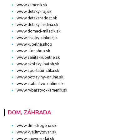
www.kamenik.sk
www.detsky-raj.sk
www.detskaradost.sk
www.detsky-hrdina.sk
www.domaci-milacik.sk
www.hracky-online.sk
www.kupelna.shop
www.stonshop.sk
www.sanita-kupelne.sk
www.skolsky-batoh.sk
www.sportaturistika.sk
www.potraviny-online.sk
www.zlatnictvo-online.sk
www.rybarstvo-kamenik.sk
DOM, ZÁHRADA
www.dm-drogeria.sk
www.kvalitnytovar.sk
www.najvypredaj.sk