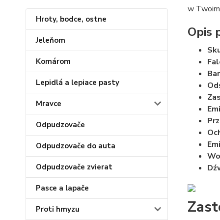
w Twoim 
Hroty, bodce, ostne
Opis 
Jeleňom
Sku
Komárom
Fal
Bar
Lepidlá a lepiace pasty
Ods
Zas
Mravce
Emi
Prz
Odpudzovače
Och
Emi
Odpudzovače do auta
Wo
Odpudzovače zvierat
Dźw
Pasce a lapače
Zast
Proti hmyzu