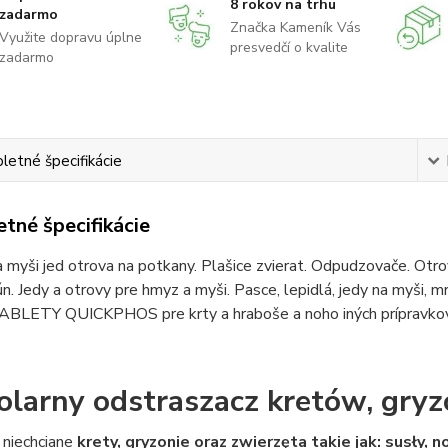
8 rokov na trhu
zadarmo
Značka Kameník Vás
Využite dopravu úplne
presvedčí o kvalite
zadarmo
etné špecifikácie
tné špecifikácie
 myši jed otrova na potkany. Plašice zvierat. Odpudzovače. Otrova
ún. Jedy a otrovy pre hmyz a myši. Pasce, lepidlá, jedy na myši, m
TABLETY QUICKPHOS pre krty a hraboše a noho iných prípravkov 
olarny odstraszacz kretów, gryz
 niechciane
krety, gryzonie oraz zwierzęta takie jak: susły, n