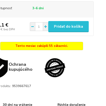
tupnosť
3-6 dni
,1 €
Pridať do košíka
 €
bez DPH
Tento mesiac zakúpili 55 zákazníci.
Ochrana
kupujúcého
roduktu:
9539667617
30 dní na vrátenie
Rýchle doručenie