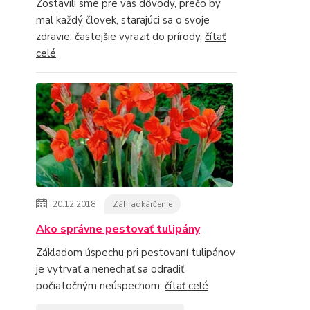
Zostavili sme pre vás dôvody, prečo by
mal každý človek, starajúci sa o svoje
zdravie, častejšie vyraziť do prírody.
čítať
celé
20.12.2018
Záhradkárčenie
Ako správne pestovať tulipány
Základom úspechu pri pestovaní tulipánov
je vytrvať a nenechať sa odradiť
počiatočným neúspechom.
čítať celé