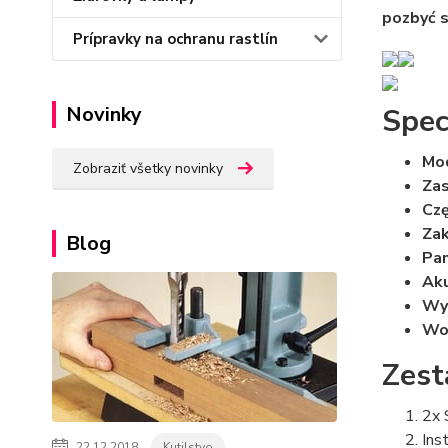
pozbyć s
Prípravky na ochranu rastlín
Novinky
Spec
Mo
Zobraziť všetky novinky
Zas
Czę
Zak
Blog
Pan
Ak
Wy
Wo
Zest
2x 
Ins
22.12.2018
Kutilstvo