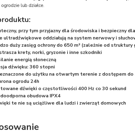
ogrodzie lub działce.
produktu:
teczny, przy tym przyjazny dla środowiska i bezpieczny dla
e ultradźwiękowe oddziałują na system nerwowy i słuchow
dzo duży zasięg ochrony do 650 m² (zależnie od struktury 
trasza krety, norki, gryzonie i inne szkodniki
ilanie energią słoneczną
sja dźwięku: 360 stopni
eznaczone do użytku na otwartym terenie z dostępem do 
rona ogrodu 24h
towane dźwięki o częstotliwości 400 Hz co 30 sekund
doodporna obudowa IPX4
ięki te nie są uciążliwe dla ludzi i zwierząt domowych
osowanie