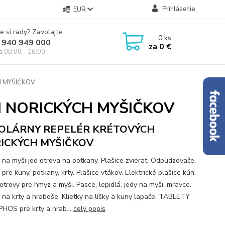
Prihlásenie
EUR
e si rady? Zavolajte.
0
ks
 940 949 000
za
0 €
ia 08:00 - 16:00
H MYŠIČKOV
 NORICKÝCH MYŠIČKOV
SOLÁRNY REPELÉR KRÉTOVÝCH
ICKÝCH MYŠIČKOV
 na myši jed otrova na potkany. Plašice zvierat. Odpudzovače.
pre kuny, potkany, krty. Plašice vtákov. Elektrické plašice kún.
otrovy pre hmyz a myši. Pasce, lepidlá, jedy na myši, mravce.
 na krty a hraboše. Klietky na líšky a kuny lapače. TABLETY
HOS pre krty a hrab...
celý popis