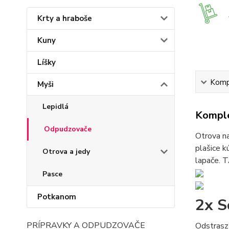
Krty a hraboše
Kuny
Líšky
Kompl
Myši
Lepidlá
Komple
Odpudzovače
Otrova na
plašice k
Otrova a jedy
lapače. 
Pasce
Potkanom
2x S
PRÍPRAVKY A ODPUDZOVAČE
Odstrasz