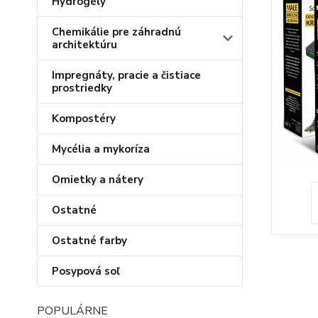
Hydrogély
Chemikálie pre záhradnú
architektúru
Impregnáty, pracie a čistiace
prostriedky
Kompostéry
Mycélia a mykoríza
Omietky a nátery
Ostatné
Ostatné farby
Posypová soľ
POPULÁRNE