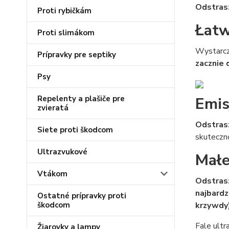
Odstras
Proti rybičkám
Łatw
Proti slimákom
Wystarcz
Prípravky pre septiky
zacznie d
Psy
Repelenty a plašiče pre
Emis
zvieratá
Odstrasz
Siete proti škodcom
skuteczno
Ultrazvukové
Małe
Vtákom
Odstrasz
najbardz
Ostatné prípravky proti
škodcom
krzywdy
Fale ultr
Žiarovky a lampy