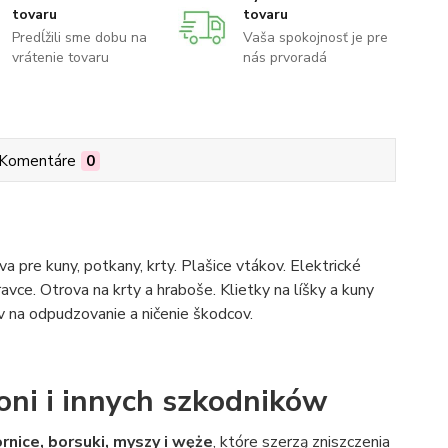
tovaru
tovaru
Predĺžili sme dobu na
Vaša spokojnosť je pre
vrátenie tovaru
nás prvoradá
Komentáre
0
 pre kuny, potkany, krty. Plašice vtákov. Elektrické
ravce. Otrova na krty a hraboše. Klietky na líšky a kuny
na odpudzovanie a ničenie škodcov.
oni i innych szkodników
ornice, borsuki, myszy i węże
, które szerzą zniszczenia