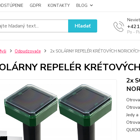
ODSTÚPENIE
GDPR
KONTAKTY
BLOG
Neviet
Hľadať
+421
Po - P
yši
Odpudzovače
2x SOLÁRNY REPELÉR KRÉTOVÝCH NORICKÝC
SOLÁRNY REPELÉR KRÉTOVÝCH
2x 
NOR
Otrova
Otrova 
Jedy a 
Otrova
QUICKP