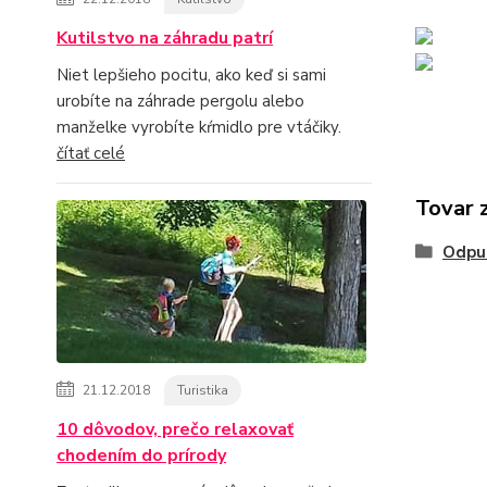
Kutilstvo na záhradu patrí
Niet lepšieho pocitu, ako keď si sami
urobíte na záhrade pergolu alebo
manželke vyrobíte kŕmidlo pre vtáčiky.
čítať celé
Tovar 
Odpu
21.12.2018
Turistika
10 dôvodov, prečo relaxovať
chodením do prírody