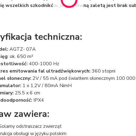
ię wszelkich szkodników, jego główną zaletą jest brak sub
yfikacja techniczna:
del:
AGTZ- 07A
ięg
: ok. 650 m²
stotliwość:
400-1000 Hz
res emitowania fal ultradźwiękowych:
360 stopni
el słoneczny:
2V / 55 mA pod światłem słonecznym 100 000
umulator:
1 x 1,2V / 80mA NimH
miary:
25.5 x 6 cm
doodporność:
IPX4
aw zawiera:
Solarny odstraszacz zwierząt
trukcja obsługi w języku polskim