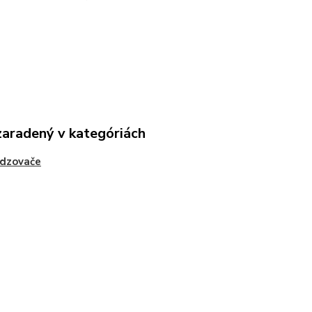
zaradený v kategóriách
dzovače