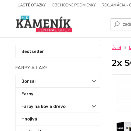
ČASTÉ OTÁZKY
OBCHODNÉ PODMIENKY
REKLAMÁCIA - 
Úvod
M
Bestseller
2x 
FARBY A LAKY
Bonsai
Farby
Farby na kov a drevo
Hnojivá